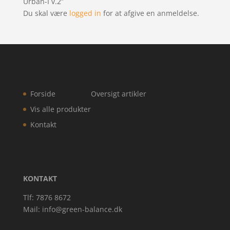
Urban-I v.2”
Du skal være
logged in
for at afgive en anmeldelse.
Forside
Oversigt artikler
Vis alle produkter
Kontakt
KONTAKT
Tlf: 7876 8672
Mail:
info@green-balance.dk