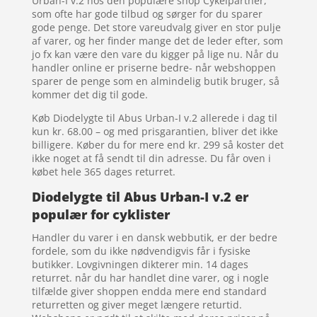
Urban-I v.2 hos den populære shop Cykelpartner,
som ofte har gode tilbud og sørger for du sparer
gode penge. Det store vareudvalg giver en stor pulje
af varer, og her finder mange det de leder efter, som
jo fx kan være den vare du kigger på lige nu. Når du
handler online er priserne bedre- når webshoppen
sparer de penge som en almindelig butik bruger, så
kommer det dig til gode.
Køb Diodelygte til Abus Urban-I v.2 allerede i dag til
kun kr. 68.00 – og med prisgarantien, bliver det ikke
billigere. Køber du for mere end kr. 299 så koster det
ikke noget at få sendt til din adresse. Du får oven i
købet hele 365 dages returret.
Diodelygte til Abus Urban-I v.2 er
populær for cyklister
Handler du varer i en dansk webbutik, er der bedre
fordele, som du ikke nødvendigvis får i fysiske
butikker. Lovgivningen dikterer min. 14 dages
returret. når du har handlet dine varer, og i nogle
tilfælde giver shoppen endda mere end standard
returretten og giver meget længere returtid.