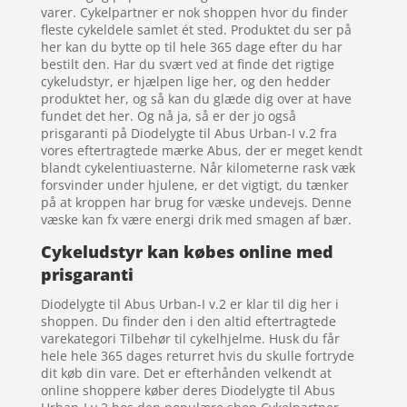
varer. Cykelpartner er nok shoppen hvor du finder
fleste cykeldele samlet ét sted. Produktet du ser på
her kan du bytte op til hele 365 dage efter du har
bestilt den. Har du svært ved at finde det rigtige
cykeludstyr, er hjælpen lige her, og den hedder
produktet her, og så kan du glæde dig over at have
fundet det her. Og nå ja, så er der jo også
prisgaranti på Diodelygte til Abus Urban-I v.2 fra
vores eftertragtede mærke Abus, der er meget kendt
blandt cykelentiuasterne. Når kilometerne rask væk
forsvinder under hjulene, er det vigtigt, du tænker
på at kroppen har brug for væske undevejs. Denne
væske kan fx være energi drik med smagen af bær.
Cykeludstyr kan købes online med
prisgaranti
Diodelygte til Abus Urban-I v.2 er klar til dig her i
shoppen. Du finder den i den altid eftertragtede
varekategori Tilbehør til cykelhjelme. Husk du får
hele hele 365 dages returret hvis du skulle fortryde
dit køb din vare. Det er efterhånden velkendt at
online shoppere køber deres Diodelygte til Abus