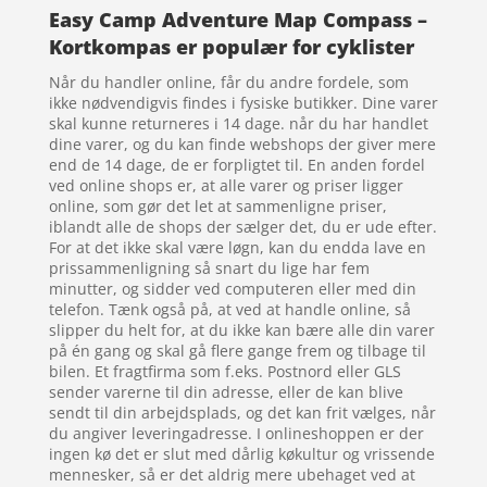
Easy Camp Adventure Map Compass –
Kortkompas er populær for cyklister
Når du handler online, får du andre fordele, som
ikke nødvendigvis findes i fysiske butikker. Dine varer
skal kunne returneres i 14 dage. når du har handlet
dine varer, og du kan finde webshops der giver mere
end de 14 dage, de er forpligtet til. En anden fordel
ved online shops er, at alle varer og priser ligger
online, som gør det let at sammenligne priser,
iblandt alle de shops der sælger det, du er ude efter.
For at det ikke skal være løgn, kan du endda lave en
prissammenligning så snart du lige har fem
minutter, og sidder ved computeren eller med din
telefon. Tænk også på, at ved at handle online, så
slipper du helt for, at du ikke kan bære alle din varer
på én gang og skal gå flere gange frem og tilbage til
bilen. Et fragtfirma som f.eks. Postnord eller GLS
sender varerne til din adresse, eller de kan blive
sendt til din arbejdsplads, og det kan frit vælges, når
du angiver leveringadresse. I onlineshoppen er der
ingen kø det er slut med dårlig køkultur og vrissende
mennesker, så er det aldrig mere ubehaget ved at