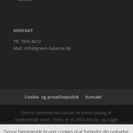
KONTAKT
Tlf: 7876 8672
Mail:
info@green-balance.dk
Cookie- og privatlivspolitik
Kontakt
Denne hjemmeside samler et bredt udvalg af
spændende varer. Siden er et affiiliatesite, og nogle
links kan være affiliatelinks.
Denne hjemmeside bruger cookies til at forbedre din oplevelse.