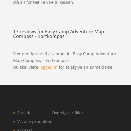
stå alt for tæt i en kø til kassen.
17 reviews for
Easy Camp Adventure Map
Compass - Kortkompas
Vær den første til at anmelde “Easy Camp Adventure
Map Compass – Kortkompas”
Du skal være
logged in
for at afgive en anmeldelse.
Forside
Oversigt artikler
Vis alle produkter
Kontakt