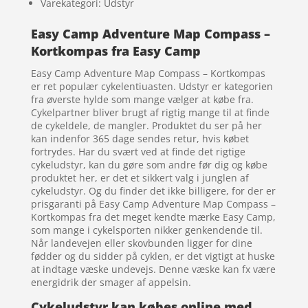
Varekategori: Udstyr
Easy Camp Adventure Map Compass –
Kortkompas fra Easy Camp
Easy Camp Adventure Map Compass – Kortkompas
er ret populær cykelentiuasten. Udstyr er kategorien
fra øverste hylde som mange vælger at købe fra.
Cykelpartner bliver brugt af rigtig mange til at finde
de cykeldele, de mangler. Produktet du ser på her
kan indenfor 365 dage sendes retur, hvis købet
fortrydes. Har du svært ved at finde det rigtige
cykeludstyr, kan du gøre som andre før dig og købe
produktet her, er det et sikkert valg i junglen af
cykeludstyr. Og du finder det ikke billigere, for der er
prisgaranti på Easy Camp Adventure Map Compass –
Kortkompas fra det meget kendte mærke Easy Camp,
som mange i cykelsporten nikker genkendende til.
Når landevejen eller skovbunden ligger for dine
fødder og du sidder på cyklen, er det vigtigt at huske
at indtage væske undevejs. Denne væske kan fx være
energidrik der smager af appelsin.
Cykeludstyr kan købes online med