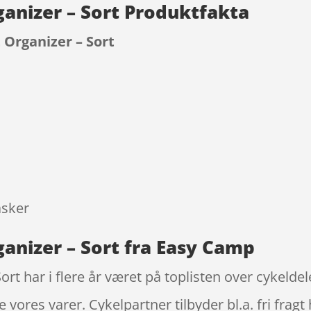
anizer – Sort Produktfakta
Organizer – Sort
9
asker
anizer – Sort fra Easy Camp
t har i flere år været på toplisten over cykeldele
e vores varer. Cykelpartner tilbyder bl.a. fri frag