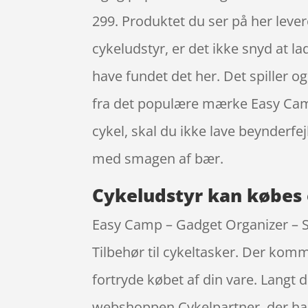
299. Produktet du ser på her lever
cykeludstyr, er det ikke snyd at l
have fundet det her. Det spiller o
fra det populære mærke Easy Camp,
cykel, skal du ikke lave beynderf
med smagen af bær.
Cykeludstyr kan købes 
Easy Camp – Gadget Organizer – So
Tilbehør til cykeltasker. Der komm
fortryde købet af din vare. Langt
webshoppen Cykelpartner, der har f