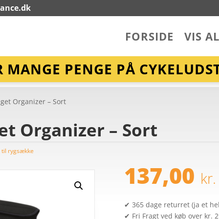
lance.dk
FORSIDE
VIS A
R MANGE PENGE PÅ CYKELUDST
get Organizer – Sort
t Organizer – Sort
 til rygsække
137,00
kr.
✔ 365 dage returret (ja et hel
✔ Fri Fragt ved køb over kr. 