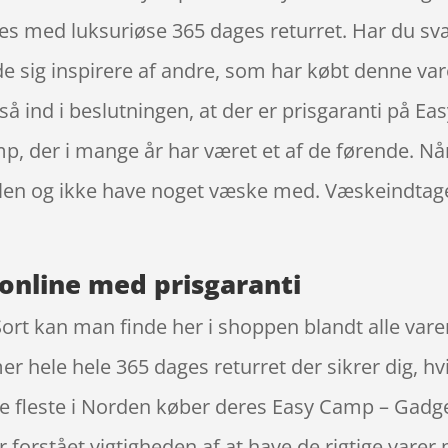
es med luksuriøse 365 dages returret. Har du svær
ade sig inspirere af andre, som har købt denne va
gså ind i beslutningen, at der er prisgaranti på 
 der i mange år har været et af de førende. Når
ejlen og ikke have noget væske med. Væskeindtag
online med prisgaranti
rt kan man finde her i shoppen blandt alle varer
er hele hele 365 dages returret der sikrer dig, h
 de fleste i Norden køber deres Easy Camp – Gadge
orstået vigtigheden af at have de rigtige varer p