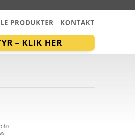
LLE PRODUKTER
KONTAKT
YR – KLIK HER
t år)
299