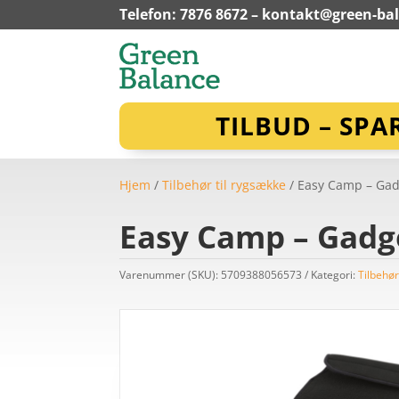
Telefon: 7876 8672 –
kontakt@green-ba
TILBUD – SPA
Hjem
/
Tilbehør til rygsække
/ Easy Camp – Gad
Easy Camp – Gadge
Varenummer (SKU):
5709388056573
Kategori:
Tilbehør