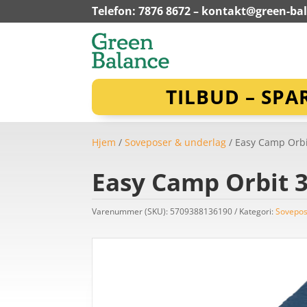
Telefon: 7876 8672 –
kontakt@green-ba
TILBUD – SPA
Hjem
/
Soveposer & underlag
/ Easy Camp Orbit
Easy Camp Orbit 3
Varenummer (SKU):
5709388136190
Kategori:
Sovepos