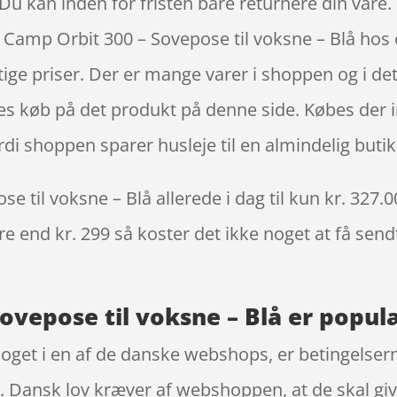
Du kan inden for fristen bare returnere din vare.
 Camp Orbit 300 – Sovepose til voksne – Blå ho
igtige priser. Der er mange varer i shoppen og i d
kkes køb på det produkt på denne side. Købes der
rdi shoppen sparer husleje til en almindelig butik
 til voksne – Blå allerede i dag til kun kr. 327.0
re end kr. 299 så koster det ikke noget at få sendt
ovepose til voksne – Blå er populæ
noget i en af de danske webshops, er betingelsern
r. Dansk lov kræver af webshoppen, at de skal giv