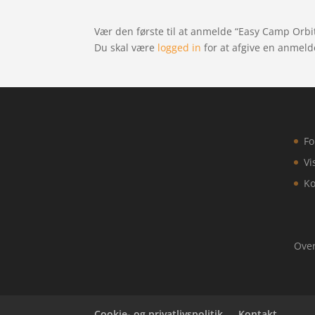
Vær den første til at anmelde “Easy Camp Orbit
Du skal være
logged in
for at afgive en anmeld
Fo
Vi
Ko
Over
Cookie- og privatlivspolitik
Kontakt