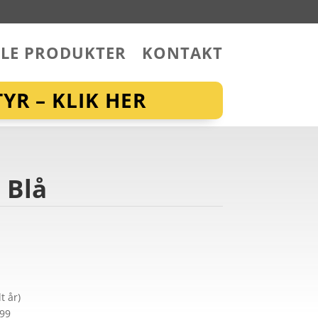
LLE PRODUKTER
KONTAKT
YR – KLIK HER
 Blå
t år)
299