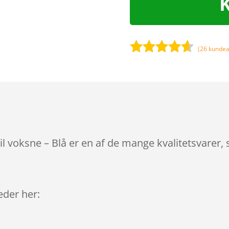
(
26
kundea
Bedømt
som
4.5
ud af 5
baseret
på
kundebedø
mmelser
l voksne – Blå er en af de mange kvalitetsvarer,
leder her: