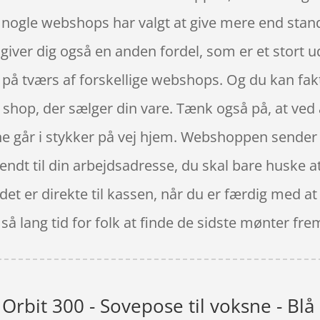
og nogle webshops har valgt at give mere end stan
 giver dig også en anden fordel, som er et stort u
d, på tværs af forskellige webshops. Og du kan f
de shop, der sælger din vare. Tænk også på, at ved 
e går i stykker på vej hjem. Webshoppen sender di
dt til din arbejdsadresse, du skal bare huske at 
et er direkte til kassen, når du er færdig med at
 så lang tid for folk at finde de sidste mønter fre
Orbit 300 - Sovepose til voksne - Blå