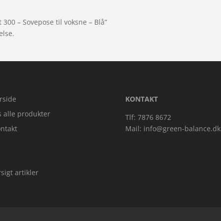
 300 – Sovepose til voksne – Blå”
else.
rside
KONTAKT
s alle produkter
Tlf: 7876 8672
ntakt
Mail:
info@green-balance.dk
sigt artikler