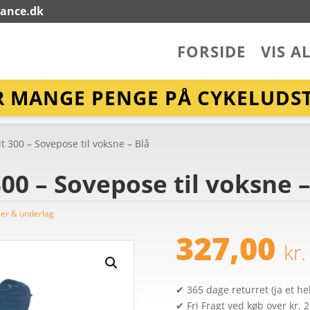
lance.dk
FORSIDE
VIS A
R MANGE PENGE PÅ CYKELUDST
 300 – Sovepose til voksne – Blå
00 – Sovepose til voksne –
er & underlag
327,00
kr.
✔ 365 dage returret (ja et hel
✔ Fri Fragt ved køb over kr. 