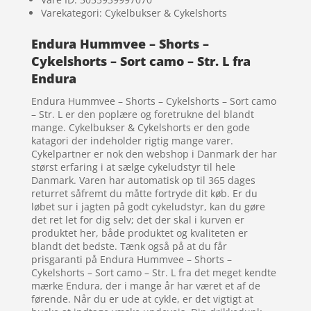
Varekategori: Cykelbukser & Cykelshorts
Endura Hummvee – Shorts –
Cykelshorts – Sort camo – Str. L fra
Endura
Endura Hummvee – Shorts – Cykelshorts – Sort camo
– Str. L er den poplære og foretrukne del blandt
mange. Cykelbukser & Cykelshorts er den gode
katagori der indeholder rigtig mange varer.
Cykelpartner er nok den webshop i Danmark der har
størst erfaring i at sælge cykeludstyr til hele
Danmark. Varen har automatisk op til 365 dages
returret såfremt du måtte fortryde dit køb. Er du
løbet sur i jagten på godt cykeludstyr, kan du gøre
det ret let for dig selv; det der skal i kurven er
produktet her, både produktet og kvaliteten er
blandt det bedste. Tænk også på at du får
prisgaranti på Endura Hummvee – Shorts –
Cykelshorts – Sort camo – Str. L fra det meget kendte
mærke Endura, der i mange år har været et af de
førende. Når du er ude at cykle, er det vigtigt at