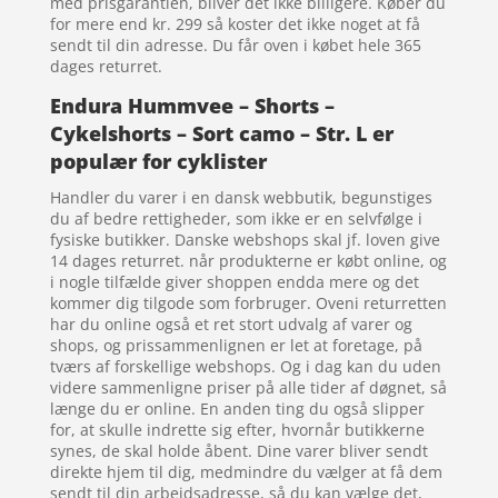
med prisgarantien, bliver det ikke billigere. Køber du
for mere end kr. 299 så koster det ikke noget at få
sendt til din adresse. Du får oven i købet hele 365
dages returret.
Endura Hummvee – Shorts –
Cykelshorts – Sort camo – Str. L er
populær for cyklister
Handler du varer i en dansk webbutik, begunstiges
du af bedre rettigheder, som ikke er en selvfølge i
fysiske butikker. Danske webshops skal jf. loven give
14 dages returret. når produkterne er købt online, og
i nogle tilfælde giver shoppen endda mere og det
kommer dig tilgode som forbruger. Oveni returretten
har du online også et ret stort udvalg af varer og
shops, og prissammenlignen er let at foretage, på
tværs af forskellige webshops. Og i dag kan du uden
videre sammenligne priser på alle tider af døgnet, så
længe du er online. En anden ting du også slipper
for, at skulle indrette sig efter, hvornår butikkerne
synes, de skal holde åbent. Dine varer bliver sendt
direkte hjem til dig, medmindre du vælger at få dem
sendt til din arbejdsadresse, så du kan vælge det,