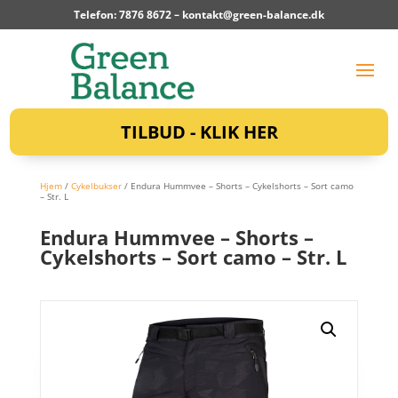
Telefon: 7876 8672 –
kontakt@green-balance.dk
TILBUD - KLIK HER
Hjem
/
Cykelbukser
/ Endura Hummvee – Shorts – Cykelshorts – Sort camo
– Str. L
Endura Hummvee – Shorts –
Cykelshorts – Sort camo – Str. L