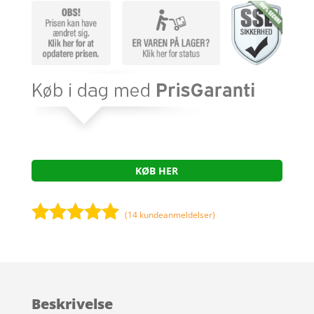
KØB HER
(
14
kundeanmeldelser)
Bedømt
som
4.8
ud af 5
baseret på
Beskrivelse
kundebedø