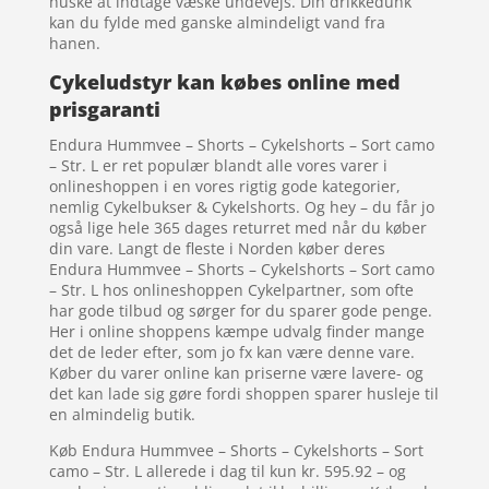
huske at indtage væske undevejs. Din drikkedunk
kan du fylde med ganske almindeligt vand fra
hanen.
Cykeludstyr kan købes online med
prisgaranti
Endura Hummvee – Shorts – Cykelshorts – Sort camo
– Str. L er ret populær blandt alle vores varer i
onlineshoppen i en vores rigtig gode kategorier,
nemlig Cykelbukser & Cykelshorts. Og hey – du får jo
også lige hele 365 dages returret med når du køber
din vare. Langt de fleste i Norden køber deres
Endura Hummvee – Shorts – Cykelshorts – Sort camo
– Str. L hos onlineshoppen Cykelpartner, som ofte
har gode tilbud og sørger for du sparer gode penge.
Her i online shoppens kæmpe udvalg finder mange
det de leder efter, som jo fx kan være denne vare.
Køber du varer online kan priserne være lavere- og
det kan lade sig gøre fordi shoppen sparer husleje til
en almindelig butik.
Køb Endura Hummvee – Shorts – Cykelshorts – Sort
camo – Str. L allerede i dag til kun kr. 595.92 – og