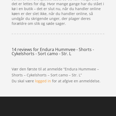
det er lettes for dig. Hvor mange gange har du stået i
kø i en butik – det er slut nu, når du handler online
køen er der slet ikke, når du handler online, så
undgår du skrigende unger, der plager deres
forældre om slik og søde sager.
14 reviews for
Endura Hummvee - Shorts -
Cykelshorts - Sort camo - Str. L
Vær den første til at anmelde “Endura Hummvee –
Shorts – Cykelshorts – Sort camo – Str. L”
Du skal være
logged in
for at afgive en anmeldelse.