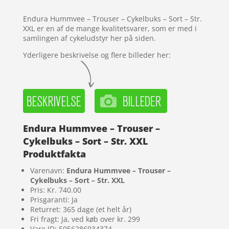
kundebedø
mmelser
Endura Hummvee – Trouser – Cykelbuks – Sort – Str.
XXL er en af de mange kvalitetsvarer, som er med i
samlingen af cykeludstyr her på siden.
Yderligere beskrivelse og flere billeder her:
Endura Hummvee – Trouser –
Cykelbuks – Sort – Str. XXL
Produktfakta
Varenavn:
Endura Hummvee – Trouser –
Cykelbuks – Sort – Str. XXL
Pris: Kr. 740.00
Prisgaranti: Ja
Returret: 365 dage (et helt år)
Fri fragt: Ja, ved køb over kr. 299
Vare ID: 5056286934374