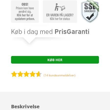
KØB HER
(
14
kundeanmeldelser)
Bedømt
som
4.5
ud af 5
baseret
Beskrivelse
på