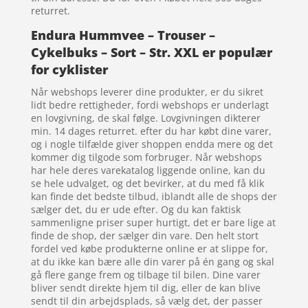
returret.
Endura Hummvee – Trouser –
Cykelbuks – Sort – Str. XXL er populær
for cyklister
Når webshops leverer dine produkter, er du sikret
lidt bedre rettigheder, fordi webshops er underlagt
en lovgivning, de skal følge. Lovgivningen dikterer
min. 14 dages returret. efter du har købt dine varer,
og i nogle tilfælde giver shoppen endda mere og det
kommer dig tilgode som forbruger. Når webshops
har hele deres varekatalog liggende online, kan du
se hele udvalget, og det bevirker, at du med få klik
kan finde det bedste tilbud, iblandt alle de shops der
sælger det, du er ude efter. Og du kan faktisk
sammenligne priser super hurtigt, det er bare lige at
finde de shop, der sælger din vare. Den helt stort
fordel ved købe produkterne online er at slippe for,
at du ikke kan bære alle din varer på én gang og skal
gå flere gange frem og tilbage til bilen. Dine varer
bliver sendt direkte hjem til dig, eller de kan blive
sendt til din arbejdsplads, så vælg det, der passer