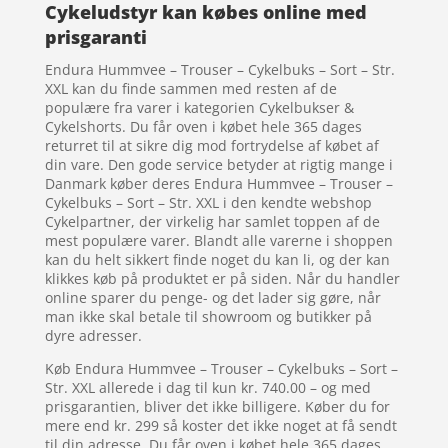
Cykeludstyr kan købes online med
prisgaranti
Endura Hummvee – Trouser – Cykelbuks – Sort – Str.
XXL kan du finde sammen med resten af de
populære fra varer i kategorien Cykelbukser &
Cykelshorts. Du får oven i købet hele 365 dages
returret til at sikre dig mod fortrydelse af købet af
din vare. Den gode service betyder at rigtig mange i
Danmark køber deres Endura Hummvee – Trouser –
Cykelbuks – Sort – Str. XXL i den kendte webshop
Cykelpartner, der virkelig har samlet toppen af de
mest populære varer. Blandt alle varerne i shoppen
kan du helt sikkert finde noget du kan li, og der kan
klikkes køb på produktet er på siden. Når du handler
online sparer du penge- og det lader sig gøre, når
man ikke skal betale til showroom og butikker på
dyre adresser.
Køb Endura Hummvee – Trouser – Cykelbuks – Sort –
Str. XXL allerede i dag til kun kr. 740.00 – og med
prisgarantien, bliver det ikke billigere. Køber du for
mere end kr. 299 så koster det ikke noget at få sendt
til din adresse. Du får oven i købet hele 365 dages