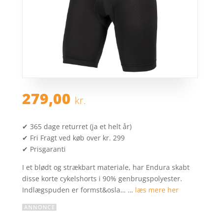
279,00
kr.
✔ 365 dage returret (ja et helt år)
✔ Fri Fragt ved køb over kr. 299
✔ Prisgaranti
I et blødt og strækbart materiale, har Endura skabt
disse korte cykelshorts i 90% genbrugspolyester.
Indlægspuden er formst&osla… …
læs mere her