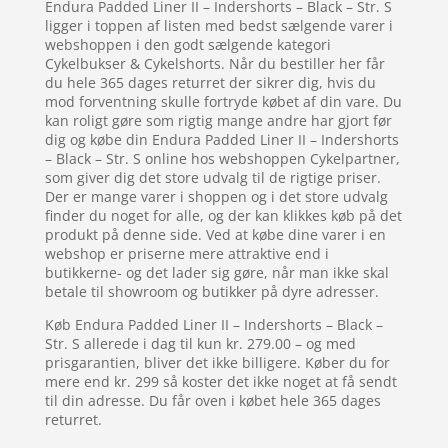
Endura Padded Liner II – Indershorts – Black – Str. S
ligger i toppen af listen med bedst sælgende varer i
webshoppen i den godt sælgende kategori
Cykelbukser & Cykelshorts. Når du bestiller her får
du hele 365 dages returret der sikrer dig, hvis du
mod forventning skulle fortryde købet af din vare. Du
kan roligt gøre som rigtig mange andre har gjort før
dig og købe din Endura Padded Liner II – Indershorts
– Black – Str. S online hos webshoppen Cykelpartner,
som giver dig det store udvalg til de rigtige priser.
Der er mange varer i shoppen og i det store udvalg
finder du noget for alle, og der kan klikkes køb på det
produkt på denne side. Ved at købe dine varer i en
webshop er priserne mere attraktive end i
butikkerne- og det lader sig gøre, når man ikke skal
betale til showroom og butikker på dyre adresser.
Køb Endura Padded Liner II – Indershorts – Black –
Str. S allerede i dag til kun kr. 279.00 – og med
prisgarantien, bliver det ikke billigere. Køber du for
mere end kr. 299 så koster det ikke noget at få sendt
til din adresse. Du får oven i købet hele 365 dages
returret.