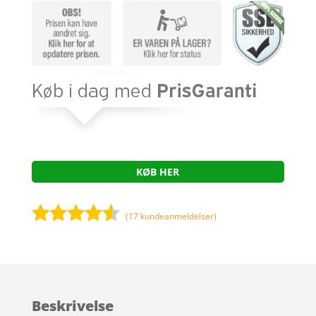
KØB HER
(
17
kundeanmeldelser)
Bedømt
som
4.4
ud af 5
baseret
Beskrivelse
på