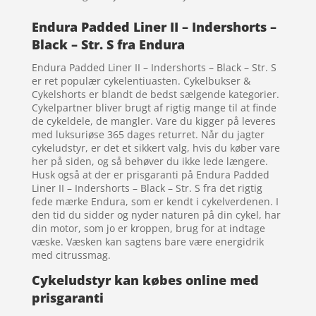
Endura Padded Liner II – Indershorts –
Black – Str. S fra Endura
Endura Padded Liner II – Indershorts – Black – Str. S
er ret populær cykelentiuasten. Cykelbukser &
Cykelshorts er blandt de bedst sælgende kategorier.
Cykelpartner bliver brugt af rigtig mange til at finde
de cykeldele, de mangler. Vare du kigger på leveres
med luksuriøse 365 dages returret. Når du jagter
cykeludstyr, er det et sikkert valg, hvis du køber vare
her på siden, og så behøver du ikke lede længere.
Husk også at der er prisgaranti på Endura Padded
Liner II – Indershorts – Black – Str. S fra det rigtig
fede mærke Endura, som er kendt i cykelverdenen. I
den tid du sidder og nyder naturen på din cykel, har
din motor, som jo er kroppen, brug for at indtage
væske. Væsken kan sagtens bare være energidrik
med citrussmag.
Cykeludstyr kan købes online med
prisgaranti