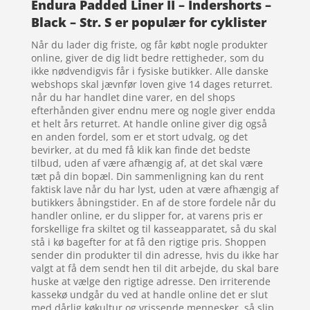
Endura Padded Liner II – Indershorts –
Black – Str. S er populær for cyklister
Når du lader dig friste, og får købt nogle produkter
online, giver de dig lidt bedre rettigheder, som du
ikke nødvendigvis får i fysiske butikker. Alle danske
webshops skal jævnfør loven give 14 dages returret.
når du har handlet dine varer, en del shops
efterhånden giver endnu mere og nogle giver endda
et helt års returret. At handle online giver dig også
en anden fordel, som er et stort udvalg, og det
bevirker, at du med få klik kan finde det bedste
tilbud, uden af være afhængig af, at det skal være
tæt på din bopæl. Din sammenligning kan du rent
faktisk lave når du har lyst, uden at være afhængig af
butikkers åbningstider. En af de store fordele når du
handler online, er du slipper for, at varens pris er
forskellige fra skiltet og til kasseapparatet, så du skal
stå i kø bagefter for at få den rigtige pris. Shoppen
sender din produkter til din adresse, hvis du ikke har
valgt at få dem sendt hen til dit arbejde, du skal bare
huske at vælge den rigtige adresse. Den irriterende
kassekø undgår du ved at handle online det er slut
med dårlig køkultur og vrissende mennesker, så slip