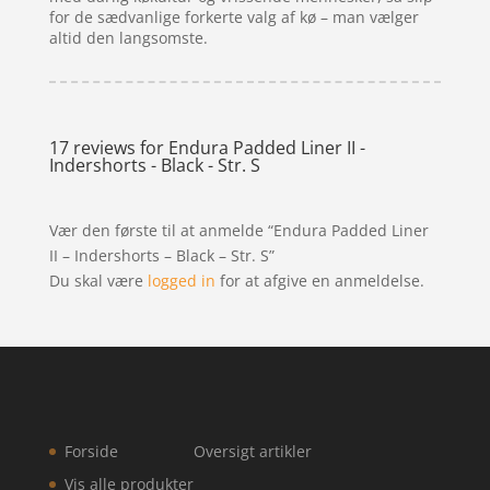
for de sædvanlige forkerte valg af kø – man vælger
altid den langsomste.
17 reviews for
Endura Padded Liner II -
Indershorts - Black - Str. S
Vær den første til at anmelde “Endura Padded Liner
II – Indershorts – Black – Str. S”
Du skal være
logged in
for at afgive en anmeldelse.
Forside
Oversigt artikler
Vis alle produkter