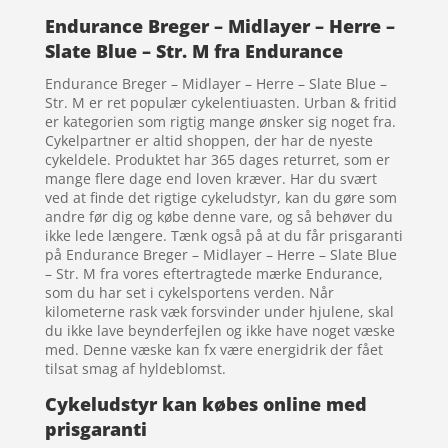
Endurance Breger – Midlayer – Herre –
Slate Blue – Str. M fra Endurance
Endurance Breger – Midlayer – Herre – Slate Blue –
Str. M er ret populær cykelentiuasten. Urban & fritid
er kategorien som rigtig mange ønsker sig noget fra.
Cykelpartner er altid shoppen, der har de nyeste
cykeldele. Produktet har 365 dages returret, som er
mange flere dage end loven kræver. Har du svært
ved at finde det rigtige cykeludstyr, kan du gøre som
andre før dig og købe denne vare, og så behøver du
ikke lede længere. Tænk også på at du får prisgaranti
på Endurance Breger – Midlayer – Herre – Slate Blue
– Str. M fra vores eftertragtede mærke Endurance,
som du har set i cykelsportens verden. Når
kilometerne rask væk forsvinder under hjulene, skal
du ikke lave beynderfejlen og ikke have noget væske
med. Denne væske kan fx være energidrik der fået
tilsat smag af hyldeblomst.
Cykeludstyr kan købes online med
prisgaranti