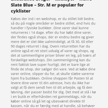
Slate Blue – Str. M er populær for
cyklister
Købes der ind i en webshop, er du stillet lidt bedre,
så du på nogle områder er bedre stillet, end hvis du
handler I fysiske butikker. Dine varer skal kunne
returneres i 14 dage. efter du har købt dine varer,
der findes også shops, der er endnu bedre og giver
mere det er slet ikke ualmindeligt, at få 30, 60 eller
90 dages returret i dag. Oveni returretten har du
online også et ret stort udvalg af varer og shops, og
det at sammenlligne priser bliver en leg, på tværs af
forskellige webshops. Din sammenligning kan du
rent faktisk lave super hurtigt, det er bare lige at
finde de shop, der sælger din vare. Ved at købe dine
varer online, slipper du for, at skulle slæbe varerne
hjem fra butikken. Online shoppen får Posten til at
levere dine varer til din adresse, hvis du ikke har
valgt at få dem sendt hen til dit arbejde, og få den
løsning, der passer bedst for dig. Det med at stå i kø
i en butik er efterhånden ret gammeldags, når du
køber online så gå let og ubesværet direkte til
kassen, når du er færdig med at handle, så behøver