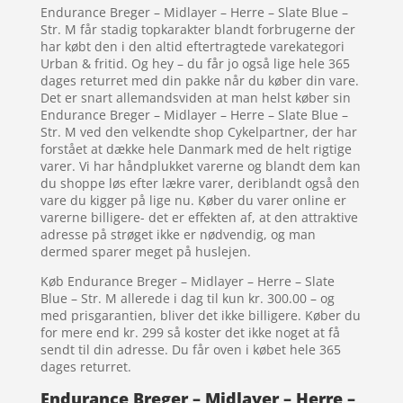
Endurance Breger – Midlayer – Herre – Slate Blue –
Str. M får stadig topkarakter blandt forbrugerne der
har købt den i den altid eftertragtede varekategori
Urban & fritid. Og hey – du får jo også lige hele 365
dages returret med din pakke når du køber din vare.
Det er snart allemandsviden at man helst køber sin
Endurance Breger – Midlayer – Herre – Slate Blue –
Str. M ved den velkendte shop Cykelpartner, der har
forstået at dække hele Danmark med de helt rigtige
varer. Vi har håndplukket varerne og blandt dem kan
du shoppe løs efter lækre varer, deriblandt også den
vare du kigger på lige nu. Køber du varer online er
varerne billigere- det er effekten af, at den attraktive
adresse på strøget ikke er nødvendig, og man
dermed sparer meget på huslejen.
Køb Endurance Breger – Midlayer – Herre – Slate
Blue – Str. M allerede i dag til kun kr. 300.00 – og
med prisgarantien, bliver det ikke billigere. Køber du
for mere end kr. 299 så koster det ikke noget at få
sendt til din adresse. Du får oven i købet hele 365
dages returret.
Endurance Breger – Midlayer – Herre –