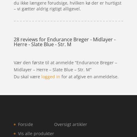
du ikke længere forudsige, hvilken kø der er hurtigst
– vi gætter aldrig rigtigt alligevel.
28 reviews for
Endurance Breger - Midlayer -
Herre - Slate Blue - Str. M
Vær den første til at anmelde “Endurance Breger –
Midlayer – Herre – Slate Blue – Str. M”
Du skal være
logged in
for at afgive en anmeldelse.
Forside
Oversigt artikler
Vis alle produkter