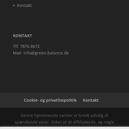
Kontakt
KONTAKT
Tlf: 7876 8672
Mail:
info@green-balance.dk
Cookie- og privatlivspolitik
Kontakt
Denne hjemmeside samler et bredt udvalg af
spændende varer. Siden er et affiiliatesite, og nogle
links kan være affiliatelinks.