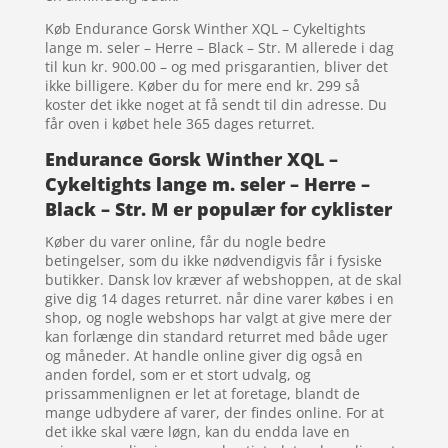
Køb Endurance Gorsk Winther XQL – Cykeltights
lange m. seler – Herre – Black – Str. M allerede i dag
til kun kr. 900.00 – og med prisgarantien, bliver det
ikke billigere. Køber du for mere end kr. 299 så
koster det ikke noget at få sendt til din adresse. Du
får oven i købet hele 365 dages returret.
Endurance Gorsk Winther XQL –
Cykeltights lange m. seler – Herre –
Black – Str. M er populær for cyklister
Køber du varer online, får du nogle bedre
betingelser, som du ikke nødvendigvis får i fysiske
butikker. Dansk lov kræver af webshoppen, at de skal
give dig 14 dages returret. når dine varer købes i en
shop, og nogle webshops har valgt at give mere der
kan forlænge din standard returret med både uger
og måneder. At handle online giver dig også en
anden fordel, som er et stort udvalg, og
prissammenlignen er let at foretage, blandt de
mange udbydere af varer, der findes online. For at
det ikke skal være løgn, kan du endda lave en