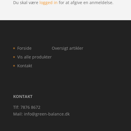
Du skal være
logged in
for at afgive en anmeldelse.
Forside
Oversigt artikler
Vis alle produkter
Kontakt
KONTAKT
Tlf: 7876 8672
Mail:
info@green-balance.dk