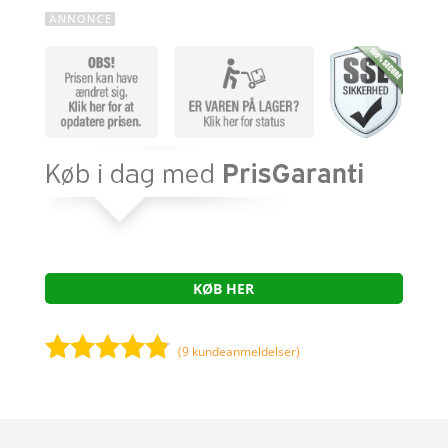
KØB HER
(
9
kundeanmeldelser)
Bedømt
som
4.7
ud af 5