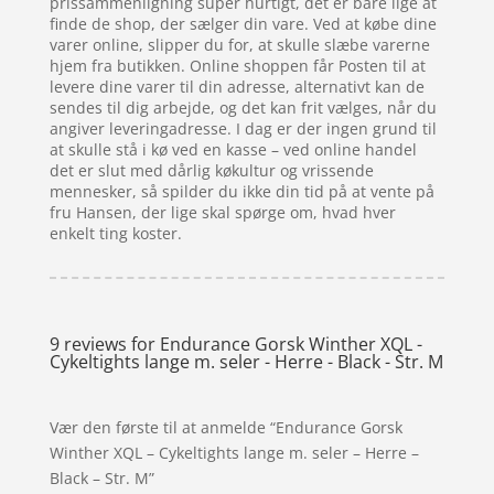
prissammenligning super hurtigt, det er bare lige at
finde de shop, der sælger din vare. Ved at købe dine
varer online, slipper du for, at skulle slæbe varerne
hjem fra butikken. Online shoppen får Posten til at
levere dine varer til din adresse, alternativt kan de
sendes til dig arbejde, og det kan frit vælges, når du
angiver leveringadresse. I dag er der ingen grund til
at skulle stå i kø ved en kasse – ved online handel
det er slut med dårlig køkultur og vrissende
mennesker, så spilder du ikke din tid på at vente på
fru Hansen, der lige skal spørge om, hvad hver
enkelt ting koster.
9 reviews for
Endurance Gorsk Winther XQL -
Cykeltights lange m. seler - Herre - Black - Str. M
Vær den første til at anmelde “Endurance Gorsk
Winther XQL – Cykeltights lange m. seler – Herre –
Black – Str. M”