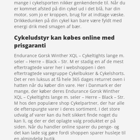
mange i cykelsporten nikker genkendende til. Når du
er kommet afsted på din cykel ud i det blå, har din
motor, som jo er kroppen, brug for at indtage væske.
Drikkedunken på din cykel kan bare være fyldt med
energi drik med smagen af bær.
Cykeludstyr kan købes online med
prisgaranti
Endurance Gorsk Winther XQL – Cykeltights lange m.
seler – Herre – Black – Str. M er stadig en af de mest
eftertragtede varer her i webshoppen i den
eftertragtede varegruppe Cykelbukser & Cykelshorts.
Det er ren luksus at få hele 365 dages returret oven i
hatten når du køber din vare. Her i Danmark er der
mange, der køber deres Endurance Gorsk Winther
XQL – Cykeltights lange m. seler – Herre – Black – Str.
M hos den populære shop Cykelpartner, der har alle
de efterspurgte varer i deres sortiment. I det store
udvalg af varer kan du helt sikkert finde noget du
kan li, og der er det oplagte valg produktet er på
siden. Når du handler online sparer du penge- og
det kan lade sig gøre fordi shoppen sparer husleje til
en almindelig butik.