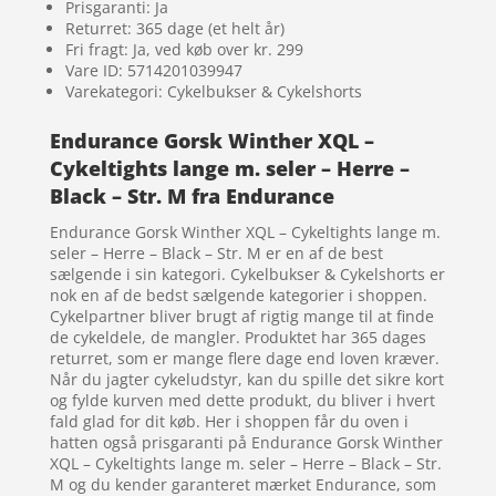
Prisgaranti: Ja
Returret: 365 dage (et helt år)
Fri fragt: Ja, ved køb over kr. 299
Vare ID: 5714201039947
Varekategori: Cykelbukser & Cykelshorts
Endurance Gorsk Winther XQL –
Cykeltights lange m. seler – Herre –
Black – Str. M fra Endurance
Endurance Gorsk Winther XQL – Cykeltights lange m.
seler – Herre – Black – Str. M er en af de best
sælgende i sin kategori. Cykelbukser & Cykelshorts er
nok en af de bedst sælgende kategorier i shoppen.
Cykelpartner bliver brugt af rigtig mange til at finde
de cykeldele, de mangler. Produktet har 365 dages
returret, som er mange flere dage end loven kræver.
Når du jagter cykeludstyr, kan du spille det sikre kort
og fylde kurven med dette produkt, du bliver i hvert
fald glad for dit køb. Her i shoppen får du oven i
hatten også prisgaranti på Endurance Gorsk Winther
XQL – Cykeltights lange m. seler – Herre – Black – Str.
M og du kender garanteret mærket Endurance, som