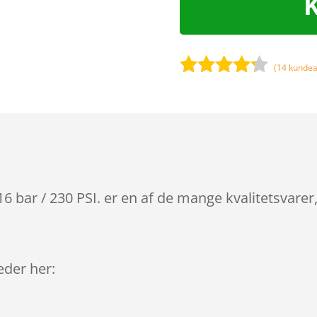
(
14
kundea
Bedømt
som
4.1
ud af 5
baseret
på
kundebedø
mmelser
ar / 230 PSI. er en af de mange kvalitetsvarer
leder her: