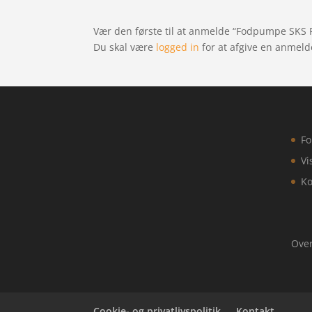
Vær den første til at anmelde “Fodpumpe SKS 
Du skal være
logged in
for at afgive en anmeld
Fo
Vi
Ko
Over
Cookie- og privatlivspolitik
Kontakt