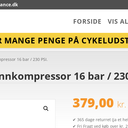
lance.dk
FORSIDE
VIS A
R MANGE PENGE PÅ CYKELUDST
essor 16 bar / 230 PSI.
nkompressor 16 bar / 230
379,00
kr.
✔ 365 dage returret (ja et hel
✔ Fri Fragt ved køb over kr. 