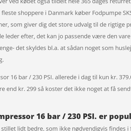
 ved købet også tildelt hele 365 dages returret t
t de fleste shoppere i Danmark køber Fodpumpe S
r, som giver dig det store udvalg til de rigtige p
leder efter, det kan jo passende være den vare 
enge- det skyldes bl.a. at sådan noget som husle
g.
6 bar / 230 PSI. allerede i dag til kun kr. 379.
re end kr. 299 så koster det ikke noget at få sendt
essor 16 bar / 230 PSI. er populæ
tillet lidt bedre, som ikke nødvendigvis findes i 