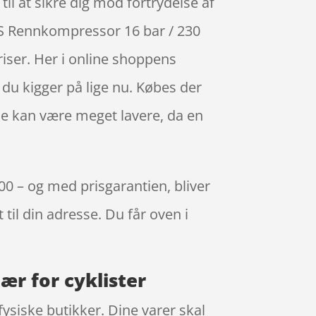
il at sikre dig mod fortrydelse af
KS Rennkompressor 16 bar / 230
riser. Her i online shoppens
du kigger på lige nu. Købes der
je kan være meget lavere, da en
00 – og med prisgarantien, bliver
 til din adresse. Du får oven i
r for cyklister
fysiske butikker. Dine varer skal