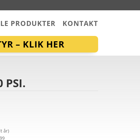
LLE PRODUKTER
KONTAKT
YR – KLIK HER
 PSI.
t år)
299