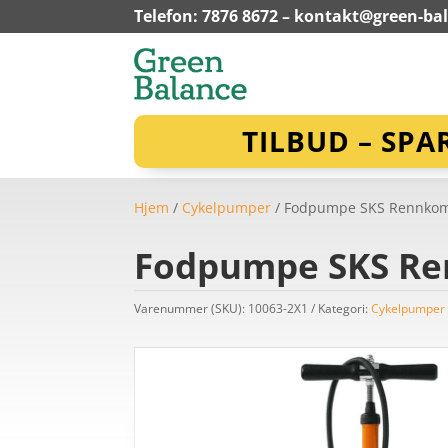
Telefon: 7876 8672 –
kontakt@green-ba
TILBUD – SPA
Hjem
/
Cykelpumper
/ Fodpumpe SKS Rennkompr
Fodpumpe SKS Ren
Varenummer (SKU):
10063-2X1
Kategori:
Cykelpumper