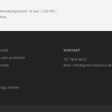
Rennkompressor 16 bar / 230 PSI.”
else.
rside
KONTAKT
s alle produkter
Tlf: 7876 8672
ntakt
Mail:
info@green-balance.dk
sigt artikler