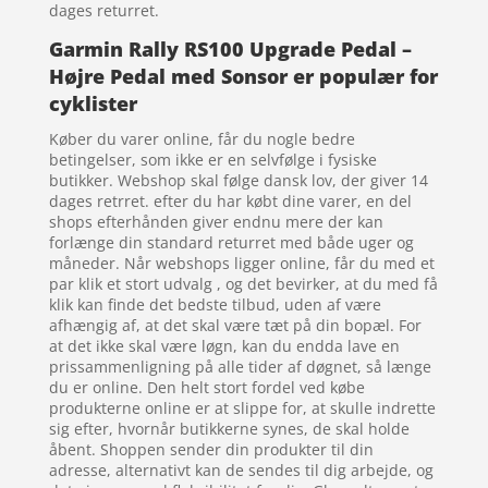
dages returret.
Garmin Rally RS100 Upgrade Pedal –
Højre Pedal med Sonsor er populær for
cyklister
Køber du varer online, får du nogle bedre
betingelser, som ikke er en selvfølge i fysiske
butikker. Webshop skal følge dansk lov, der giver 14
dages retrret. efter du har købt dine varer, en del
shops efterhånden giver endnu mere der kan
forlænge din standard returret med både uger og
måneder. Når webshops ligger online, får du med et
par klik et stort udvalg , og det bevirker, at du med få
klik kan finde det bedste tilbud, uden af være
afhængig af, at det skal være tæt på din bopæl. For
at det ikke skal være løgn, kan du endda lave en
prissammenligning på alle tider af døgnet, så længe
du er online. Den helt stort fordel ved købe
produkterne online er at slippe for, at skulle indrette
sig efter, hvornår butikkerne synes, de skal holde
åbent. Shoppen sender din produkter til din
adresse, alternativt kan de sendes til dig arbejde, og