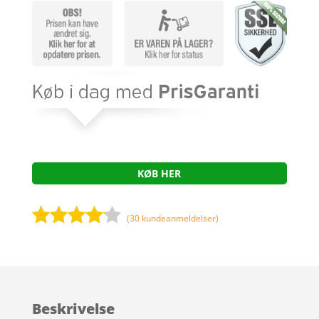
KØB HER
(
30
kundeanmeldelser)
Bedømt
som
4
ud af 5
baseret
Beskrivelse
på