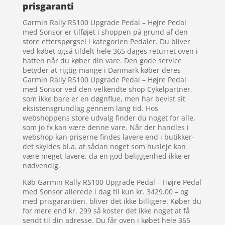
prisgaranti
Garmin Rally RS100 Upgrade Pedal – Højre Pedal
med Sonsor er tilføjet i shoppen på grund af den
store efterspørgsel i kategorien Pedaler. Du bliver
ved købet også tildelt hele 365 dages returret oven i
hatten når du køber din vare. Den gode service
betyder at rigtig mange i Danmark køber deres
Garmin Rally RS100 Upgrade Pedal – Højre Pedal
med Sonsor ved den velkendte shop Cykelpartner,
som ikke bare er en døgnflue, men har bevist sit
eksistensgrundlag gennem lang tid. Hos
webshoppens store udvalg finder du noget for alle,
som jo fx kan være denne vare. Når der handles i
webshop kan priserne findes lavere end i butikker-
det skyldes bl.a. at sådan noget som husleje kan
være meget lavere, da en god beliggenhed ikke er
nødvendig.
Køb Garmin Rally RS100 Upgrade Pedal – Højre Pedal
med Sonsor allerede i dag til kun kr. 3429.00 – og
med prisgarantien, bliver det ikke billigere. Køber du
for mere end kr. 299 så koster det ikke noget at få
sendt til din adresse. Du får oven i købet hele 365