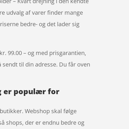
lder – Kvart drejning i den kendte
ore udvalg af varer finder mange
riserne bedre- og det lader sig
 kr. 99.00 – og med prisgarantien,
å sendt til din adresse. Du får oven
g er populær for
e butikker. Webshop skal følge
gså shops, der er endnu bedre og