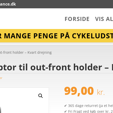
lance.dk
FORSIDE
VIS A
R MANGE PENGE PÅ CYKELUDST
t-front holder – Kvart drejning
or til out-front holder –
er
99,00
kr.
✔ 365 dage returret (ja et hel
✔ Fri Fragt ved køb over kr. 