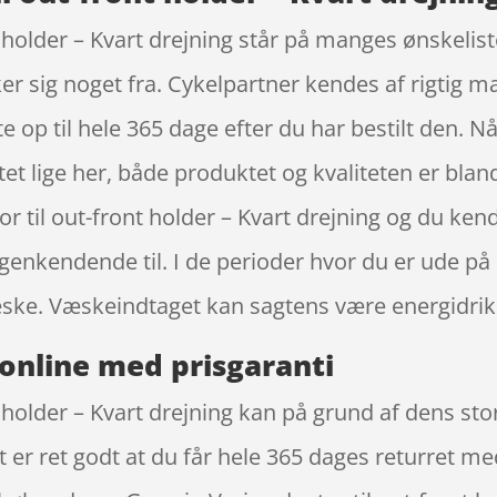
 holder – Kvart drejning står på manges ønskeliste
r sig noget fra. Cykelpartner kendes af rigtig 
 op til hele 365 dage efter du har bestilt den. Nå
tet lige her, både produktet og kvaliteten er blan
or til out-front holder – Kvart drejning og du k
enkendende til. I de perioder hvor du er ude på 
æske. Væskeindtaget kan sagtens være energidrik
online med prisgaranti
 holder – Kvart drejning kan på grund af dens sto
 er ret godt at du får hele 365 dages returret m