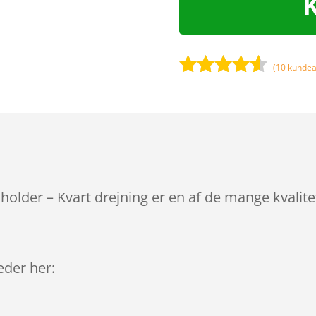
(
10
kundea
Bedømt
som
4.4
ud af 5
baseret
på
kundebedø
mmelser
 holder – Kvart drejning er en af de mange kvali
leder her: