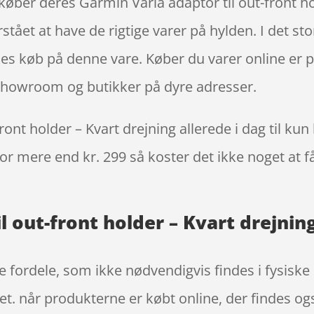
øber deres Garmin Varia adaptor til out-front ho
tået at have de rigtige varer på hylden. I det st
kkes køb på denne vare. Køber du varer online er p
l showroom og butikker på dyre adresser.
ont holder – Kvart drejning allerede i dag til kun
 for mere end kr. 299 så koster det ikke noget at f
l out-front holder – Kvart drejnin
e fordele, som ikke nødvendigvis findes i fysisk
ret. når produkterne er købt online, der findes o