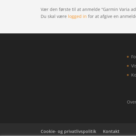
Vær den første til at anmelde “Garmin Varia ada
Du skal være
logged in
for at afgive en anmeld
Fo
Vi
Ko
Over
Cookie- og privatlivspolitik
Kontakt