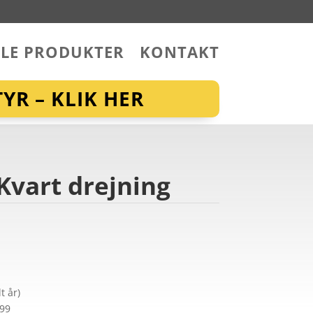
LLE PRODUKTER
KONTAKT
YR – KLIK HER
 Kvart drejning
t år)
299