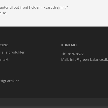
ptor til out-front holder – Kvart drejning”
else.
rside
KONTAKT
s alle produkter
Tlf: 7876 8672
ntakt
Mail:
info@green-balance.dk
sigt artikler