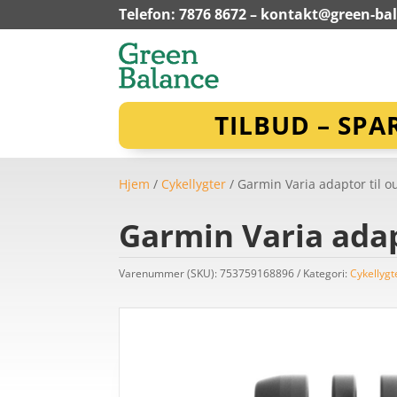
Telefon: 7876 8672 –
kontakt@green-ba
TILBUD – SPA
Hjem
/
Cykellygter
/ Garmin Varia adaptor til ou
Garmin Varia adapt
Varenummer (SKU):
753759168896
Kategori:
Cykellygt