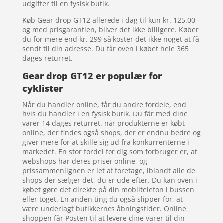
udgifter til en fysisk butik.
Køb Gear drop GT12 allerede i dag til kun kr. 125.00 –
og med prisgarantien, bliver det ikke billigere. Køber
du for mere end kr. 299 så koster det ikke noget at få
sendt til din adresse. Du får oven i købet hele 365
dages returret.
Gear drop GT12 er populær for
cyklister
Når du handler online, får du andre fordele, end
hvis du handler i en fysisk butik. Du får med dine
varer 14 dages returret. når produkterne er købt
online, der findes også shops, der er endnu bedre og
giver mere for at skille sig ud fra konkurrenterne i
markedet. En stor fordel for dig som forbruger er, at
webshops har deres priser online, og
prissammenlignen er let at foretage, iblandt alle de
shops der sælger det, du er ude efter. Du kan oven i
købet gøre det direkte på din mobiltelefon i bussen
eller toget. En anden ting du også slipper for, at
være underlagt butikkernes åbningstider. Online
shoppen får Posten til at levere dine varer til din