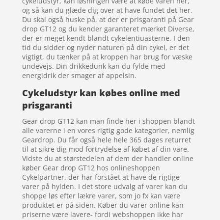
cykeludstyr, kan løsningen være at købe varen her,
og så kan du glæde dig over at have fundet det her.
Du skal også huske på, at der er prisgaranti på Gear
drop GT12 og du kender garanteret mærket Diverse,
der er meget kendt blandt cykelentiuasterne. I den
tid du sidder og nyder naturen på din cykel, er det
vigtigt, du tænker på at kroppen har brug for væske
undevejs. Din drikkedunk kan du fylde med
energidrik der smager af appelsin.
Cykeludstyr kan købes online med
prisgaranti
Gear drop GT12 kan man finde her i shoppen blandt
alle varerne i en vores rigtig gode kategorier, nemlig
Geardrop. Du får også hele hele 365 dages returret
til at sikre dig mod fortrydelse af købet af din vare.
Vidste du at størstedelen af dem der handler online
køber Gear drop GT12 hos onlineshoppen
Cykelpartner, der har forstået at have de rigtige
varer på hylden. I det store udvalg af varer kan du
shoppe løs efter lækre varer, som jo fx kan være
produktet er på siden. Køber du varer online kan
priserne være lavere- fordi webshoppen ikke har