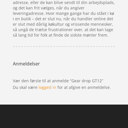
adresse, eller de kan blive sendt til din arbejdsplads,
og det kan frit vælges, når du angiver
leveringadresse. Hvor mange gange har du stået i kø
i en butik – det er slut nu, når du handler online det
er slut med dårlig køkultur og vrissende mennesker,
så ungå de trælse frustrationer over, at det kan tage
så lang tid for folk at finde de sidste mønter frem.
Anmeldelser
Vær den første til at anmelde “Gear drop GT12”
Du skal være
logged in
for at afgive en anmeldelse.