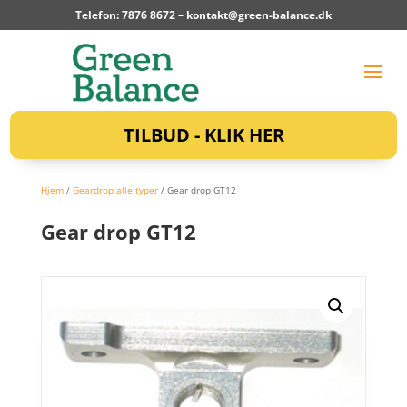
Telefon: 7876 8672 –
kontakt@green-balance.dk
TILBUD - KLIK HER
Hjem
/
Geardrop alle typer
/ Gear drop GT12
Gear drop GT12