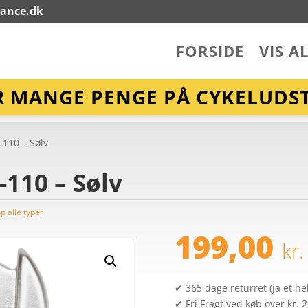
lance.dk
FORSIDE
VIS A
R MANGE PENGE PÅ CYKELUDST
110 – Sølv
110 – Sølv
p alle typer
199,00
kr.
✔ 365 dage returret (ja et hel
✔ Fri Fragt ved køb over kr. 