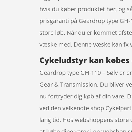
hvis du køber produktet her, og så
prisgaranti på Geardrop type GH-1
store løb. Når du er kommet afsted
væske med. Denne væske kan fx væ
Cykeludstyr kan købes 
Geardrop type GH-110 – Sølv er e
Gear & Transmission. Du bliver ved
nu fortryder dig køb af din vare.
ved den velkendte shop Cykelpart
lang tid. Hos webshoppens store ud
at købe dine varer i en webshop 