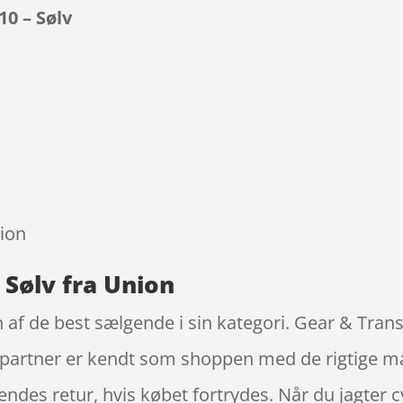
0 – Sølv
9
sion
 Sølv fra Union
 af de best sælgende i sin kategori. Gear & Tran
partner er kendt som shoppen med de rigtige mærk
ndes retur, hvis købet fortrydes. Når du jagter cy