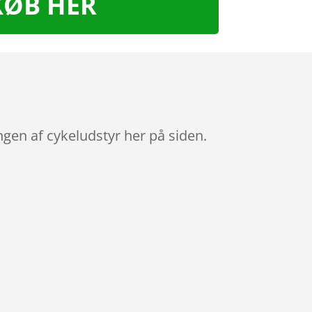
KØB HER
gen af cykeludstyr her på siden.