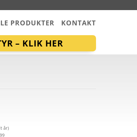
LLE PRODUKTER
KONTAKT
YR – KLIK HER
t år)
299