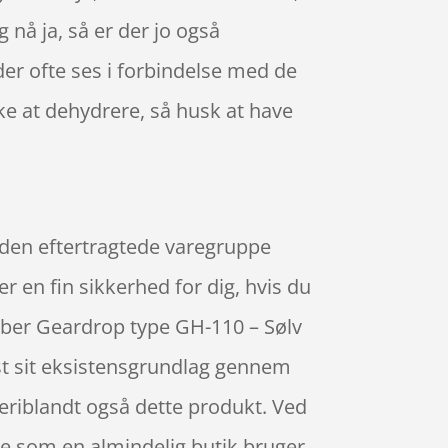
 nå ja, så er der jo også
er ofte ses i forbindelse med de
kke at dehydrere, så husk at have
 den eftertragtede varegruppe
r en fin sikkerhed for dig, hvis du
køber Geardrop type GH-110 – Sølv
st sit eksistensgrundlag gennem
deriblandt også dette produkt. Ved
e som en almindelig butik bruger,