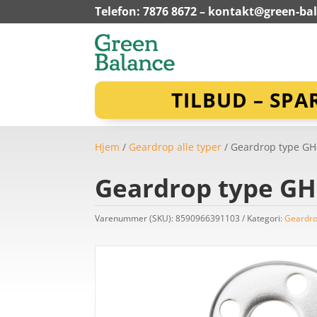
Telefon: 7876 8672 –
kontakt@green-ba
TILBUD – SPA
Hjem
/
Geardrop alle typer
/ Geardrop type GH-
Geardrop type GH-
Varenummer (SKU):
8590966391103
Kategori:
Geardro