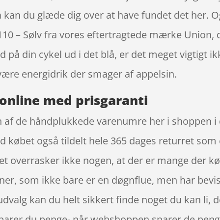
 kan du glæde dig over at have fundet det her. Og
10 – Sølv fra vores eftertragtede mærke Union, d
 på din cykel ud i det blå, er det meget vigtigt i
re energidrik der smager af appelsin.
online med prisgaranti
n af de håndplukkede varenumre her i shoppen i
 købet også tildelt hele 365 dages returret som e
 Det overrasker ikke nogen, at der er mange der 
ner, som ikke bare er en døgnflue, men har bevi
valg kan du helt sikkert finde noget du kan li, 
sparer du penge- når webshoppen sparer de peng