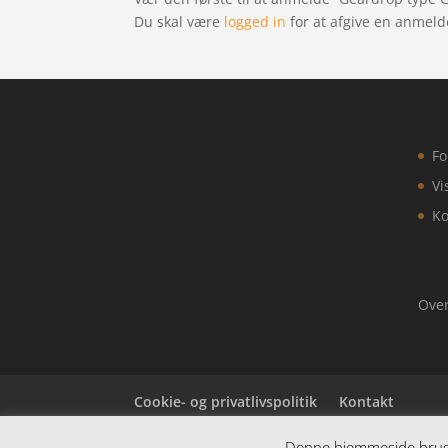
Du skal være
logged in
for at afgive en anmeld
Fo
Vi
Ko
Over
Cookie- og privatlivspolitik
Kontakt
Denne hjemmeside bruger