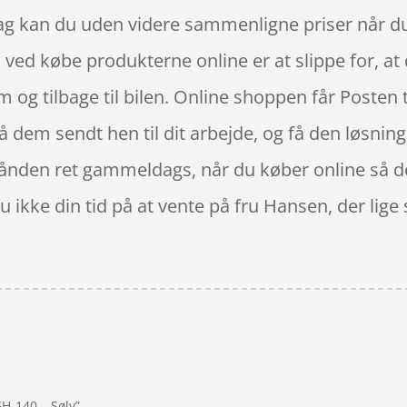
 dag kan du uden videre sammenligne priser når du
l ved købe produkterne online er at slippe for, at
 og tilbage til bilen. Online shoppen får Posten til
få dem sendt hen til dit arbejde, og få den løsning
rhånden ret gammeldags, når du køber online så det
u ikke din tid på at vente på fru Hansen, der lig
H-140 – Sølv”