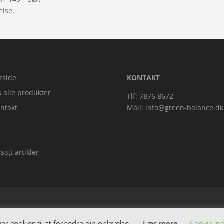
else.
rside
KONTAKT
s alle produkter
Tlf: 7876 8672
ntakt
Mail:
info@green-balance.dk
sigt artikler
 cookies til at forbedre din oplevelse.
Læs mere
Cookie ind