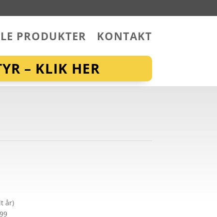
LLE PRODUKTER
KONTAKT
YR – KLIK HER
t år)
299