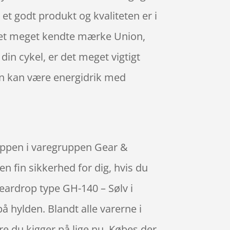
r et godt produkt og kvaliteten er i
a det meget kendte mærke Union,
din cykel, er det meget vigtigt
en kan være energidrik med
oppen i varegruppen Gear &
 fin sikkerhed for dig, hvis du
eardrop type GH-140 – Sølv i
å hylden. Blandt alle varerne i
re du kigger på lige nu. Købes der