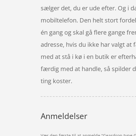
sælger det, du er ude efter. Og i
mobiltelefon. Den helt stort forde
én gang og skal gå flere gange frem
adresse, hvis du ikke har valgt at 
med at stå i kø i en butik er efte
færdig med at handle, så spilder d
ting koster.
Anmeldelser
Vær den første til at anmelde “Geardrop type G