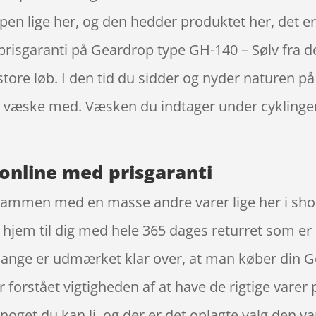
jælpen lige her, og den hedder produktet her, det e
r prisgaranti på Geardrop type GH-140 – Sølv fr
tore løb. I den tid du sidder og nyder naturen på 
ve væske med. Væsken du indtager under cykling
online med prisgaranti
 sammen med en masse andre varer lige her i sh
em til dig med hele 365 dages returret som er en
 Mange er udmærket klar over, at man køber din G
orstået vigtigheden af at have de rigtige varer p
noget du kan li, og der er det oplagte valg den va