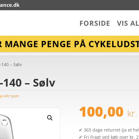
lance.dk
FORSIDE
VIS A
R MANGE PENGE PÅ CYKELUDST
140 – Sølv
140 – Sølv
p alle typer
100,00
kr.
✔ 365 dage returret (ja et hel
✔ Fri Fragt ved køb over kr. 