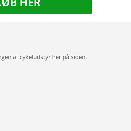
KØB HER
gen af cykeludstyr her på siden.