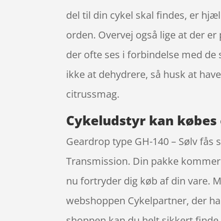
del til din cykel skal findes, er h
orden. Overvej også lige at der e
der ofte ses i forbindelse med de s
ikke at dehydrere, så husk at ha
citrussmag.
Cykeludstyr kan købes 
Geardrop type GH-140 – Sølv fås
Transmission. Din pakke kommer hj
nu fortryder dig køb af din vare.
webshoppen Cykelpartner, der har f
shoppen kan du helt sikkert finde 