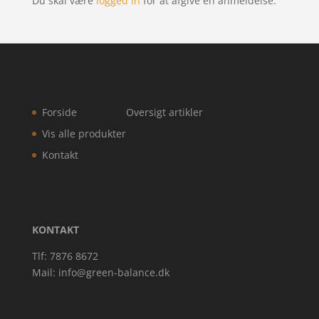
Du skal være
logged in
for at afgive en anmeldelse.
Forside
Oversigt artikler
Vis alle produkter
Kontakt
KONTAKT
Tlf: 7876 8672
Mail:
info@green-balance.dk