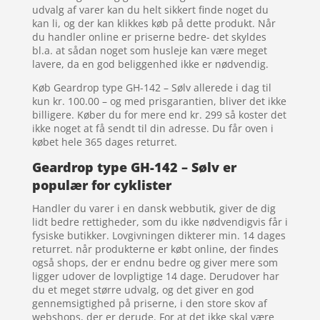
udvalg af varer kan du helt sikkert finde noget du
kan li, og der kan klikkes køb på dette produkt. Når
du handler online er priserne bedre- det skyldes
bl.a. at sådan noget som husleje kan være meget
lavere, da en god beliggenhed ikke er nødvendig.
Køb Geardrop type GH-142 – Sølv allerede i dag til
kun kr. 100.00 – og med prisgarantien, bliver det ikke
billigere. Køber du for mere end kr. 299 så koster det
ikke noget at få sendt til din adresse. Du får oven i
købet hele 365 dages returret.
Geardrop type GH-142 – Sølv er
populær for cyklister
Handler du varer i en dansk webbutik, giver de dig
lidt bedre rettigheder, som du ikke nødvendigvis får i
fysiske butikker. Lovgivningen dikterer min. 14 dages
returret. når produkterne er købt online, der findes
også shops, der er endnu bedre og giver mere som
ligger udover de lovpligtige 14 dage. Derudover har
du et meget større udvalg, og det giver en god
gennemsigtighed på priserne, i den store skov af
webshops, der er derude. For at det ikke skal være