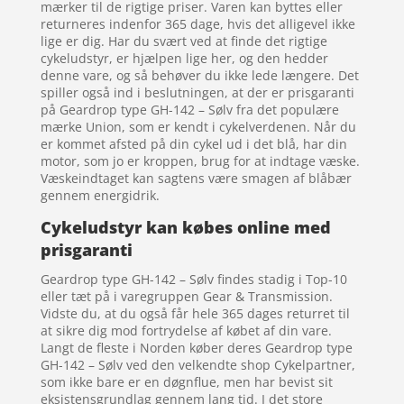
mærker til de rigtige priser. Varen kan byttes eller
returneres indenfor 365 dage, hvis det alligevel ikke
lige er dig. Har du svært ved at finde det rigtige
cykeludstyr, er hjælpen lige her, og den hedder
denne vare, og så behøver du ikke lede længere. Det
spiller også ind i beslutningen, at der er prisgaranti
på Geardrop type GH-142 – Sølv fra det populære
mærke Union, som er kendt i cykelverdenen. Når du
er kommet afsted på din cykel ud i det blå, har din
motor, som jo er kroppen, brug for at indtage væske.
Væskeindtaget kan sagtens være smagen af blåbær
gennem energidrik.
Cykeludstyr kan købes online med
prisgaranti
Geardrop type GH-142 – Sølv findes stadig i Top-10
eller tæt på i varegruppen Gear & Transmission.
Vidste du, at du også får hele 365 dages returret til
at sikre dig mod fortrydelse af købet af din vare.
Langt de fleste i Norden køber deres Geardrop type
GH-142 – Sølv ved den velkendte shop Cykelpartner,
som ikke bare er en døgnflue, men har bevist sit
eksistensgrundlag gennem lang tid. I det store