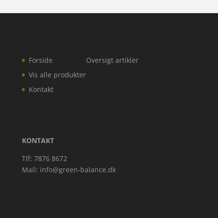
Forside
Oversigt artikler
Vis alle produkter
Kontakt
KONTAKT
Tlf: 7876 8672
Mail:
info@green-balance.dk