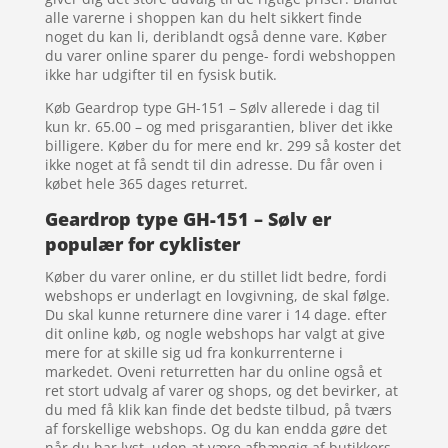
alle varerne i shoppen kan du helt sikkert finde
noget du kan li, deriblandt også denne vare. Køber
du varer online sparer du penge- fordi webshoppen
ikke har udgifter til en fysisk butik.
Køb Geardrop type GH-151 – Sølv allerede i dag til
kun kr. 65.00 – og med prisgarantien, bliver det ikke
billigere. Køber du for mere end kr. 299 så koster det
ikke noget at få sendt til din adresse. Du får oven i
købet hele 365 dages returret.
Geardrop type GH-151 – Sølv er
populær for cyklister
Køber du varer online, er du stillet lidt bedre, fordi
webshops er underlagt en lovgivning, de skal følge.
Du skal kunne returnere dine varer i 14 dage. efter
dit online køb, og nogle webshops har valgt at give
mere for at skille sig ud fra konkurrenterne i
markedet. Oveni returretten har du online også et
ret stort udvalg af varer og shops, og det bevirker, at
du med få klik kan finde det bedste tilbud, på tværs
af forskellige webshops. Og du kan endda gøre det
når du har lyst, uden at være afhængig af butikkers