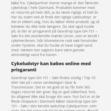
købe fra. Cykelpartner mener mange er den førende
cykelshop i hele Danmark. Produktet kommer med
en returret på hele 365, ja du læste rigtigt, et helt år.
Har du svært ved at finde det rigtige cykeludstyr, er
det et sikkert valg, hvis du køber dette produkt, og så
behøver du ikke lede længere. Du skal også huske
på, at der er prisgaranti på Geardrop type GH-151 –
Sølv fra det anerkendte mærke Union, som er kendt i
cykelverdenen. Når kilometerne rask væk forsvinder
under hjulene, skal du huske at have noget vand
med. Væsken kan sagtens bare være ganske
almindeligt vand fra hanen.
Cykeludstyr kan købes online med
prisgaranti
Geardrop type GH-151 – Sølv findes stadig i Top-10
eller tæt på i vores varekategori Gear &
Transmission. Det er ret godt at du får hele 365
dages returret der giver dig en god sikkerhed, hvis
du alligevel ikke skal bruge din vare. Fun fact er at de
fleste shoppere i Danmark køber Geardrop type GH-
151 – Sølv i den kendte webshop Cykelpartner, som
giver dig det store udvalg til de rigtige priser. Blandt