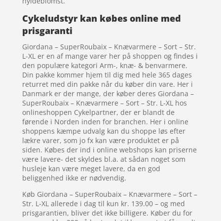
hyldeblomst.
Cykeludstyr kan købes online med
prisgaranti
Giordana – SuperRoubaix – Knævarmere – Sort – Str.
L-XL er en af mange varer her på shoppen og findes i
den populære kategori Arm-, knæ- & benvarmere.
Din pakke kommer hjem til dig med hele 365 dages
returret med din pakke når du køber din vare. Her i
Danmark er der mange, der køber deres Giordana –
SuperRoubaix – Knævarmere – Sort – Str. L-XL hos
onlineshoppen Cykelpartner, der er blandt de
førende i Norden inden for branchen. Her i online
shoppens kæmpe udvalg kan du shoppe løs efter
lækre varer, som jo fx kan være produktet er på
siden. Købes der ind i online webshops kan priserne
være lavere- det skyldes bl.a. at sådan noget som
husleje kan være meget lavere, da en god
beliggenhed ikke er nødvendig.
Køb Giordana – SuperRoubaix – Knævarmere – Sort –
Str. L-XL allerede i dag til kun kr. 139.00 – og med
prisgarantien, bliver det ikke billigere. Køber du for