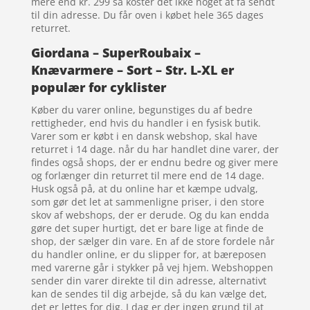
mere end kr. 299 så koster det ikke noget at få sendt
til din adresse. Du får oven i købet hele 365 dages
returret.
Giordana – SuperRoubaix –
Knævarmere – Sort – Str. L-XL er
populær for cyklister
Køber du varer online, begunstiges du af bedre
rettigheder, end hvis du handler i en fysisk butik.
Varer som er købt i en dansk webshop, skal have
returret i 14 dage. når du har handlet dine varer, der
findes også shops, der er endnu bedre og giver mere
og forlænger din returret til mere end de 14 dage.
Husk også på, at du online har et kæmpe udvalg,
som gør det let at sammenligne priser, i den store
skov af webshops, der er derude. Og du kan endda
gøre det super hurtigt, det er bare lige at finde de
shop, der sælger din vare. En af de store fordele når
du handler online, er du slipper for, at bæreposen
med varerne går i stykker på vej hjem. Webshoppen
sender din varer direkte til din adresse, alternativt
kan de sendes til dig arbejde, så du kan vælge det,
det er lettes for dig. I dag er der ingen grund til at