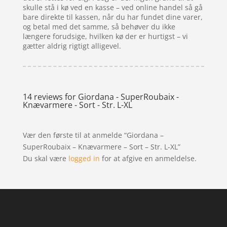
skulle stå i kø ved en kasse – ved online handel så gå
bare direkte til kassen, når du har fundet dine varer,
og betal med det samme, så behøver du ikke
længere forudsige, hvilken kø der er hurtigst – vi
gætter aldrig rigtigt alligevel.
14 reviews for
Giordana - SuperRoubaix -
Knævarmere - Sort - Str. L-XL
Vær den første til at anmelde “Giordana –
SuperRoubaix – Knævarmere – Sort – Str. L-XL”
Du skal være
logged in
for at afgive en anmeldelse.