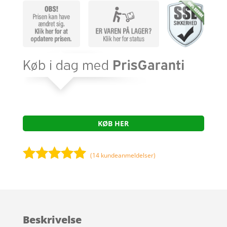
KØB HER
(
14
kundeanmeldelser)
Bedømt
som
4.9
ud af 5
baseret på
Beskrivelse
kundebedøm