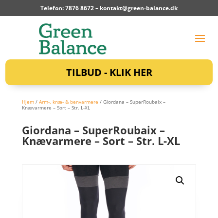
Telefon: 7876 8672 –
kontakt@green-balance.dk
TILBUD - KLIK HER
Hjem
/
Arm-, knæ- & benvarmere
/ Giordana – SuperRoubaix –
Knævarmere – Sort – Str. L-XL
Giordana – SuperRoubaix –
Knævarmere – Sort – Str. L-XL