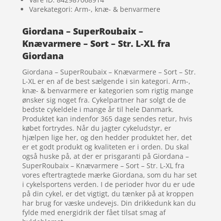
Varekategori: Arm-, knæ- & benvarmere
Giordana – SuperRoubaix –
Knævarmere – Sort – Str. L-XL fra
Giordana
Giordana – SuperRoubaix – Knævarmere – Sort – Str.
L-XL er en af de best sælgende i sin kategori. Arm-,
knæ- & benvarmere er kategorien som rigtig mange
ønsker sig noget fra. Cykelpartner har solgt de de
bedste cykeldele i mange år til hele Danmark.
Produktet kan indenfor 365 dage sendes retur, hvis
købet fortrydes. Når du jagter cykeludstyr, er
hjælpen lige her, og den hedder produktet her, det
er et godt produkt og kvaliteten er i orden. Du skal
også huske på, at der er prisgaranti på Giordana –
SuperRoubaix – Knævarmere – Sort – Str. L-XL fra
vores eftertragtede mærke Giordana, som du har set
i cykelsportens verden. I de perioder hvor du er ude
på din cykel, er det vigtigt, du tænker på at kroppen
har brug for væske undevejs. Din drikkedunk kan du
fylde med energidrik der fået tilsat smag af