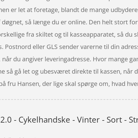
en er let at foretage, blandt de mange udbydere a
f døgnet, så længe du er online. Den helt stort f
orskellige fra skiltet og til kasseapparatet, så du 
ks. Postnord eller GLS sender varerne til din adres
s, når du angiver leveringadresse. Hvor mange gang
ine så gå let og ubesværet direkte til kassen, når
 på fru Hansen, der lige skal spørge om, hvad hver
2.0 - Cykelhandske - Vinter - Sort - Str