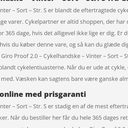
nter – Sort – Str. S er blandt de eftertragtede c
ge varer. Cykelpartner er altid shoppen, der har
 365 dage, hvis det alligevel ikke lige er dig. Er 
g, hvis du køber denne vare, og så kan du glæde di
 Giro Proof 2.0 – Cykelhandske – Vinter – Sort – S
andt cykelentiuasterne. Når du er ude at cykle, e
 med. Væsken kan sagtens bare være ganske almi
online med prisgaranti
nter – Sort – Str. S er stadig en af de mest efter
r. Når du bestiller her får du hele 365 dages retu