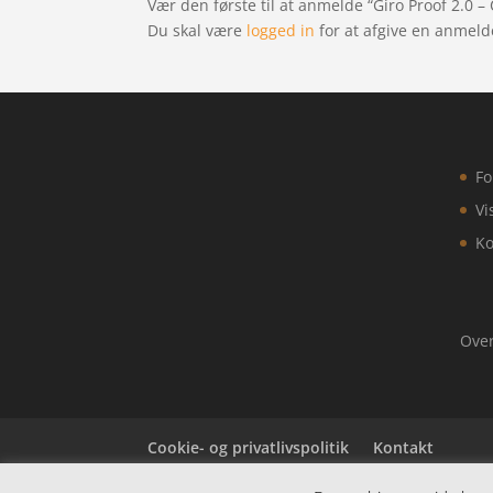
Vær den første til at anmelde “Giro Proof 2.0 – 
Du skal være
logged in
for at afgive en anmeld
Fo
Vi
Ko
Over
Cookie- og privatlivspolitik
Kontakt