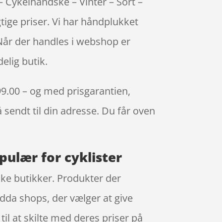
– Cykelhandske – Vinter – Sort –
tige priser. Vi har håndplukket
 Når der handles i webshop er
elig butik.
699.00 – og med prisgarantien,
å sendt til din adresse. Du får oven
opulær for cyklister
ske butikker. Produkter der
ndda shops, der vælger at give
il at skilte med deres priser på