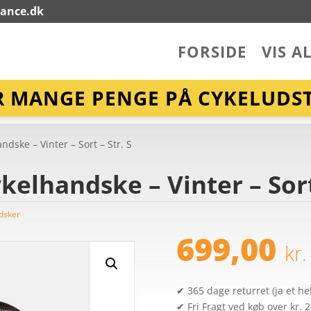
lance.dk
FORSIDE
VIS A
R MANGE PENGE PÅ CYKELUDST
ndske – Vinter – Sort – Str. S
ykelhandske – Vinter – Sort
dsker
699,00
kr.
✔ 365 dage returret (ja et hel
✔ Fri Fragt ved køb over kr. 