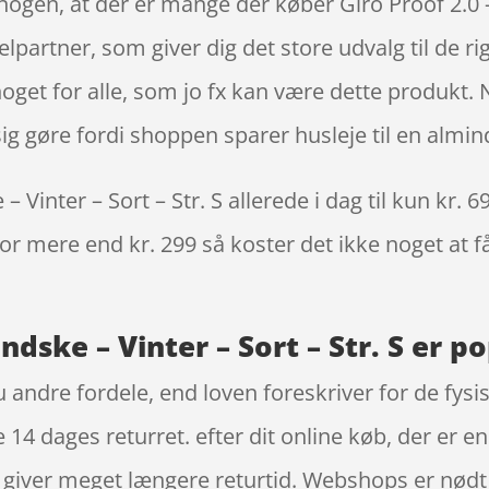
nogen, at der er mange der køber Giro Proof 2.0 
partner, som giver dig det store udvalg til de rig
oget for alle, som jo fx kan være dette produkt.
sig gøre fordi shoppen sparer husleje til en almind
 Vinter – Sort – Str. S allerede i dag til kun kr. 
 for mere end kr. 299 så koster det ikke noget at f
ndske – Vinter – Sort – Str. S er p
 andre fordele, end loven foreskriver for de fysi
 14 dages returret. efter dit online køb, der er e
giver meget længere returtid. Webshops er nødt t