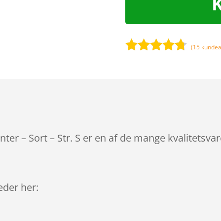
(
15
kundea
Bedømt
som
4.6
ud af 5
baseret
på
kundebedø
mmelser
nter – Sort – Str. S er en af de mange kvalitetsv
leder her: