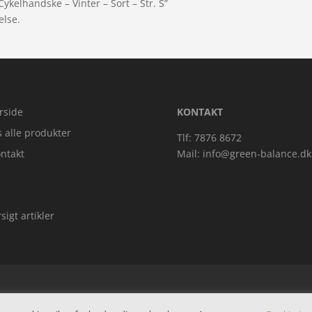
Cykelhandske – Vinter – Sort – Str. S”
else.
rside
KONTAKT
s alle produkter
Tlf: 7876 8672
ntakt
Mail:
info@green-balance.dk
sigt artikler