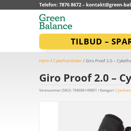
Telefon: 7876 8672 –
kontakt@green-ba
TILBUD – SPA
Hjem
/
Cykelhandsker
/ Giro Proof 2.0 – Cykelha
Giro Proof 2.0 – C
Varenummer (SKU):
768686149801
Kategori:
Cykelhan