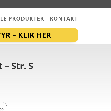
LLE PRODUKTER
KONTAKT
YR – KLIK HER
 – Str. S
t år)
299