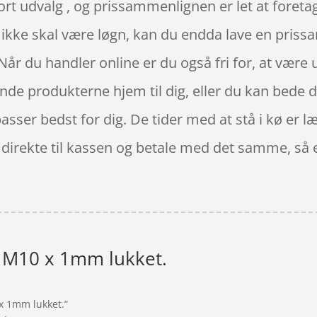
stort udvalg , og prissammenlignen er let at fore
et ikke skal være løgn, kan du endda lave en pris
år du handler online er du også fri for, at være
e produkterne hjem til dig, eller du kan bede de
passer bedst for dig. De tider med at stå i kø er l
t direkte til kassen og betale med det samme, så
 M10 x 1mm lukket.
 x 1mm lukket.”