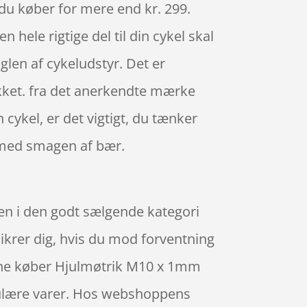
s du køber for mere end kr. 299.
 hele rigtige del til din cykel skal
nglen af cykeludstyr. Det er
kket. fra det anerkendte mærke
 cykel, er det vigtigt, du tænker
 med smagen af bær.
en i den godt sælgende kategori
sikrer dig, hvis du mod forventning
nline køber Hjulmøtrik M10 x 1mm
pulære varer. Hos webshoppens