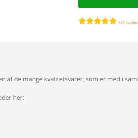
(
21
kundea
Bedømt
som
4.8
ud af 5
baseret på
kundebedø
mmelser
n af de mange kvalitetsvarer, som er med i saml
leder her: