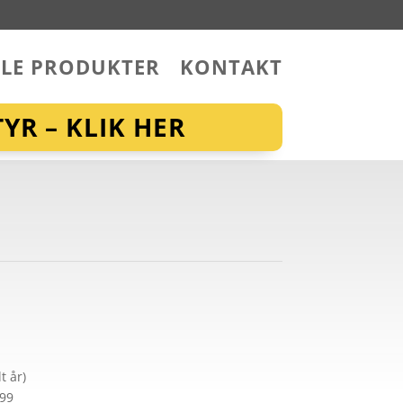
LLE PRODUKTER
KONTAKT
YR – KLIK HER
t år)
299