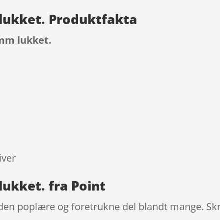
lukket. Produktfakta
mm lukket.
9
iver
ukket. fra Point
den poplære og foretrukne del blandt mange. Skru