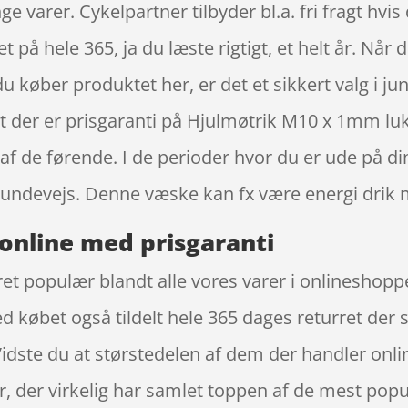
e varer. Cykelpartner tilbyder bl.a. fri fragt hvi
 hele 365, ja du læste rigtigt, et helt år. Når den
 du køber produktet her, er det et sikkert valg i ju
t der er prisgaranti på Hjulmøtrik M10 x 1mm lu
af de førende. I de perioder hvor du er ude på din
 undevejs. Denne væske kan fx være energi drik
online med prisgaranti
et populær blandt alle vores varer i onlineshopp
ed købet også tildelt hele 365 dages returret der 
. Vidste du at størstedelen af dem der handler o
r, der virkelig har samlet toppen af de mest po