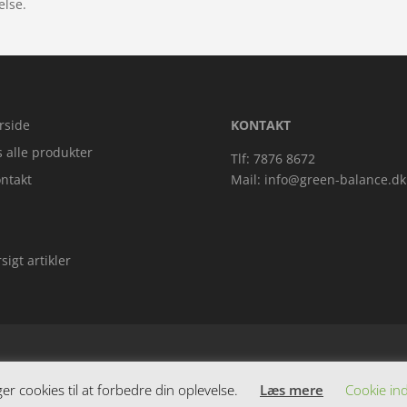
else.
rside
KONTAKT
s alle produkter
Tlf: 7876 8672
ntakt
Mail:
info@green-balance.dk
sigt artikler
 cookies til at forbedre din oplevelse.
Læs mere
Cookie ind
dende varer. Siden er et affiiliatesite, og nogle links kan være af