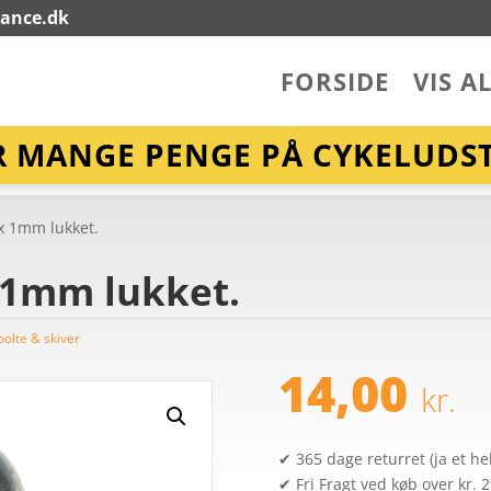
lance.dk
FORSIDE
VIS A
R MANGE PENGE PÅ CYKELUDST
x 1mm lukket.
 1mm lukket.
bolte & skiver
14,00
kr.
✔ 365 dage returret (ja et hel
✔ Fri Fragt ved køb over kr. 