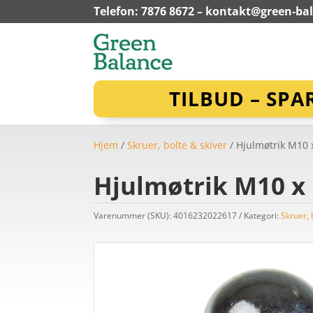
Telefon: 7876 8672 –
kontakt@green-ba
TILBUD – SPA
Hjem
/
Skruer, bolte & skiver
/ Hjulmøtrik M10 
Hjulmøtrik M10 x
Varenummer (SKU):
4016232022617
Kategori:
Skruer, 