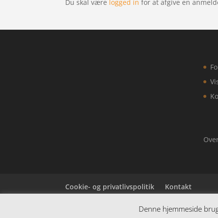
Du skal være
logged in
for at afgive en anmeld
Fo
Vi
Ko
Over
Cookie- og privatlivspolitik
Kontakt
Denne hjemmeside bruger
Denne hjemmeside samler et bredt udvalg af spæn