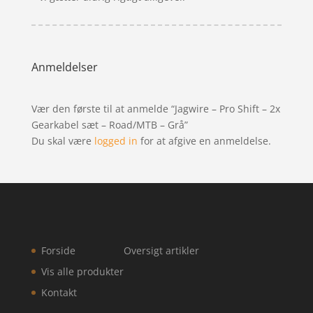
Anmeldelser
Vær den første til at anmelde “Jagwire – Pro Shift – 2x
Gearkabel sæt – Road/MTB – Grå”
Du skal være
logged in
for at afgive en anmeldelse.
Forside
Oversigt artikler
Vis alle produkter
Kontakt