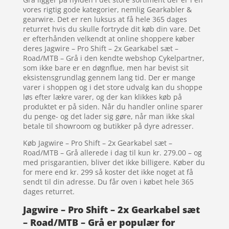
vores rigtig gode kategorier, nemlig Gearkabler &
gearwire. Det er ren luksus at få hele 365 dages
returret hvis du skulle fortryde dit køb din vare. Det
er efterhånden velkendt at online shoppere køber
deres Jagwire – Pro Shift – 2x Gearkabel sæt –
Road/MTB – Grå i den kendte webshop Cykelpartner,
som ikke bare er en døgnflue, men har bevist sit
eksistensgrundlag gennem lang tid. Der er mange
varer i shoppen og i det store udvalg kan du shoppe
løs efter lækre varer, og der kan klikkes køb på
produktet er på siden. Når du handler online sparer
du penge- og det lader sig gøre, når man ikke skal
betale til showroom og butikker på dyre adresser.
Køb Jagwire – Pro Shift – 2x Gearkabel sæt –
Road/MTB – Grå allerede i dag til kun kr. 279.00 – og
med prisgarantien, bliver det ikke billigere. Køber du
for mere end kr. 299 så koster det ikke noget at få
sendt til din adresse. Du får oven i købet hele 365
dages returret.
Jagwire – Pro Shift – 2x Gearkabel sæt
– Road/MTB – Grå er populær for