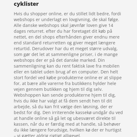
cyklister
Hvis du shopper online, er du stillet lidt bedre, fordi
webshops er underlagt en lovgivning, de skal følge.
Alle danske webshops skal jævnfør loven give 14
dages returret. efter du har foretaget dit køb på
nettet, en del shops efterhånden giver endnu mere
end standard returretten og giver meget længere
returtid. Derudover har du et meget større udvalg,
som gør det let at sammenligne priser, i de mange
webshops der er på det danske marked. Din
sammenligning kan du rent faktisk lave fra mobilen
eller en tablet uden brug af en computer. Den helt
stort fordel ved købe produkterne online er at slippe
for, at bære alle varerne fra butikkens hylder hele
vejen gennem butikken og hjem til dig selv.
Webshoppen kan sende produkterne hjem til dig,
hvis du ikke har valgt at få dem sendt hen til dit
arbejde, så du kan frit vælge den løsning, der er
bedst for dig. Den irriterende kassekø undgår du ved
at handle online så gå let og ubesværet direkte til
kassen, når du er færdig med at handle, så behøver
du ikke længere forudsige, hvilken kø der er hurtigst
– vi gætter aldrig rigtigt alligevel.