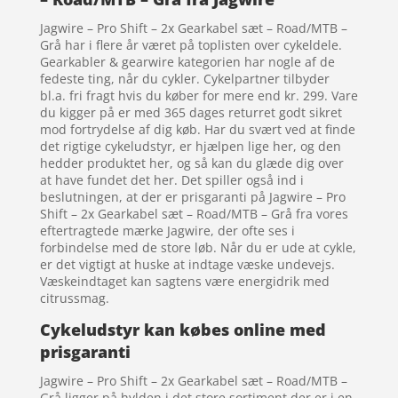
Jagwire – Pro Shift – 2x Gearkabel sæt – Road/MTB –
Grå har i flere år været på toplisten over cykeldele.
Gearkabler & gearwire kategorien har nogle af de
fedeste ting, når du cykler. Cykelpartner tilbyder
bl.a. fri fragt hvis du køber for mere end kr. 299. Vare
du kigger på er med 365 dages returret godt sikret
mod fortrydelse af dig køb. Har du svært ved at finde
det rigtige cykeludstyr, er hjælpen lige her, og den
hedder produktet her, og så kan du glæde dig over
at have fundet det her. Det spiller også ind i
beslutningen, at der er prisgaranti på Jagwire – Pro
Shift – 2x Gearkabel sæt – Road/MTB – Grå fra vores
eftertragtede mærke Jagwire, der ofte ses i
forbindelse med de store løb. Når du er ude at cykle,
er det vigtigt at huske at indtage væske undevejs.
Væskeindtaget kan sagtens være energidrik med
citrussmag.
Cykeludstyr kan købes online med
prisgaranti
Jagwire – Pro Shift – 2x Gearkabel sæt – Road/MTB –
Grå ligger på hylden i det store sortiment der er i en