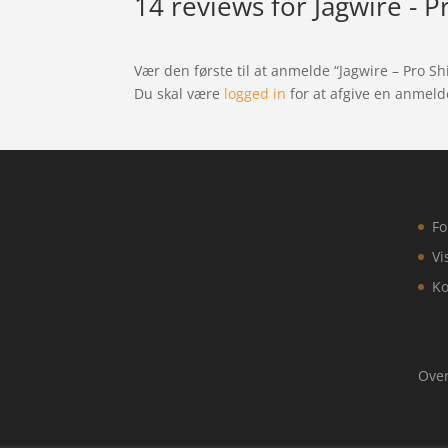
14 reviews for
Jagwire - 
Vær den første til at anmelde “Jagwire – Pro S
Du skal være
logged in
for at afgive en anmeld
Fo
Vi
Ko
Over