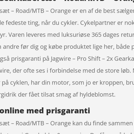
l sæt – Road/MTB – Orange er en af de best sælgen
de fedeste ting, når du cykler. Cykelpartner er
r. Varen leveres med luksuriøse 365 dages returre
 andre før dig og købe produktet lige her, både p
 også prisgaranti på Jagwire – Pro Shift – 2x Gea
re, der ofte ses i forbindelse med de store løb.
r på cyklen, har din motor, som jo er kroppen, br
idrik der fået tilsat smag af hyldeblomst.
online med prisgaranti
el sæt – Road/MTB – Orange kan du finde sammen