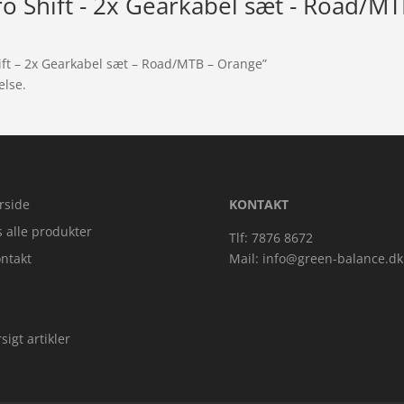
Pro Shift - 2x Gearkabel sæt - Road/M
hift – 2x Gearkabel sæt – Road/MTB – Orange”
else.
rside
KONTAKT
s alle produkter
Tlf: 7876 8672
ntakt
Mail:
info@green-balance.dk
sigt artikler