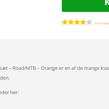
(
14
kundea
Bedømt
som
3.8
ud af 5
baseret
på
kundebed
ømmels
l sæt – Road/MTB – Orange er en af de mange kval
er
iden.
leder her: