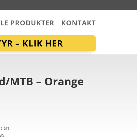
LLE PRODUKTER
KONTAKT
YR – KLIK HER
oad/MTB – Orange
t år)
299