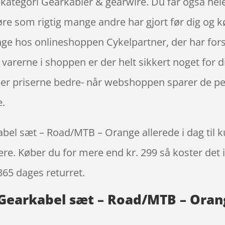
rekategori Gearkabler & gearwire. Du får også he
øre som rigtig mange andre har gjort før dig og kø
e hos onlineshoppen Cykelpartner, der har forst
e varerne i shoppen er der helt sikkert noget for 
e er priserne bedre- når webshoppen sparer de p
e.
abel sæt – Road/MTB – Orange allerede i dag til 
igere. Køber du for mere end kr. 299 så koster det i
365 dages returret.
x Gearkabel sæt – Road/MTB – Oran