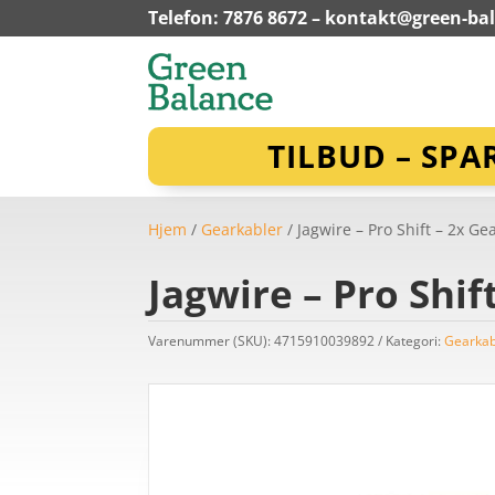
Telefon: 7876 8672 –
kontakt@green-ba
TILBUD – SPA
Hjem
/
Gearkabler
/ Jagwire – Pro Shift – 2x 
Jagwire – Pro Shi
Varenummer (SKU):
4715910039892
Kategori:
Gearkab