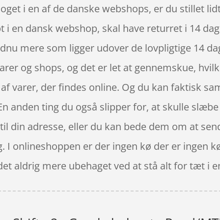
get i en af de danske webshops, er du stillet lidt
t i en dansk webshop, skal have returret i 14 dag
dnu mere som ligger udover de lovpligtige 14 da
varer og shops, og det er let at gennemskue, hvilk
f varer, der findes online. Og du kan faktisk sa
 En anden ting du også slipper for, at skulle slæb
il din adresse, eller du kan bede dem om at sende 
ig. I onlineshoppen er der ingen kø der er ingen kø
det aldrig mere ubehaget ved at stå alt for tæt i e