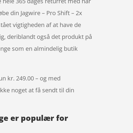
le hele 365 dages returret med når
be din Jagwire – Pro Shift – 2x
ået vigtigheden af at have de
dig, deriblandt også det produkt på
enge som en almindelig butik
kun kr. 249.00 – og med
kke noget at få sendt til din
ge er populær for