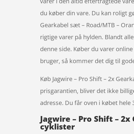
varer i den altid eftertragtede va
du køber din vare. Du kan roligt g
Gearkabel sæt – Road/MTB – Orang
rigtige varer på hylden. Blandt all
denne side. Køber du varer onlin
bruger, så kommer det dig til god
Køb Jagwire – Pro Shift – 2x Geark
prisgarantien, bliver det ikke bill
adresse. Du får oven i købet hele 
Jagwire – Pro Shift – 2
cyklister