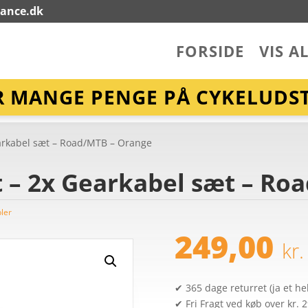
lance.dk
FORSIDE
VIS A
R MANGE PENGE PÅ CYKELUDST
Gearkabel sæt – Road/MTB – Orange
ft – 2x Gearkabel sæt – R
ler
249,00
kr.
✔ 365 dage returret (ja et hel
✔ Fri Fragt ved køb over kr. 