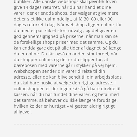
butikker. Alle danske webshops skal jævnfør loven
give 14 dages returret. når du har handlet dine
varer, der er endda shops, der vælger at give mere
det er slet ikke ualmindeligt, at få 30, 60 eller 90
dages returret i dag. Når webshops ligger online, får
du med et par klik et stort udvalg , og det giver en
god gennemsigtighed på priserne, når man kan se
de forskellige shops priser med det samme. Og du
kan endda gøre det på alle tider af døgnet, så længe
du er online. Du får også en anden stor fordel, når
du shopper online, og det er du slipper for, at
bæreposen med varerne går i stykker på vej hjem.
Webshoppen sender din varer direkte til din
adresse, eller de kan blive sendt til din arbejdsplads,
du skal bare huske at vælge den rigtige adresse. I
onlineshoppen er der ingen kø så gå bare direkte til
kassen, når du har fundet dine varer, og betal med
det samme, så behøver du ikke længere forudsige,
hvilken kø der er hurtigst – vi gætter aldrig rigtigt
alligevel.