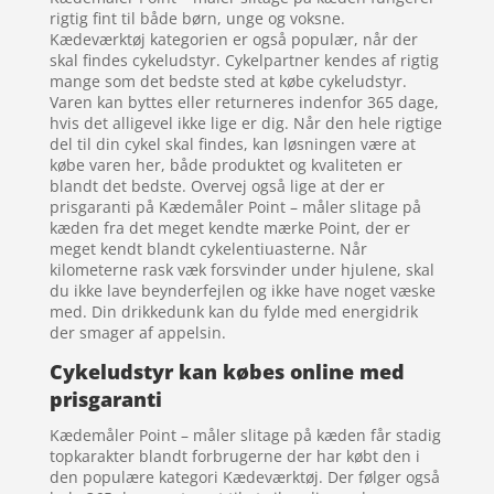
rigtig fint til både børn, unge og voksne.
Kædeværktøj kategorien er også populær, når der
skal findes cykeludstyr. Cykelpartner kendes af rigtig
mange som det bedste sted at købe cykeludstyr.
Varen kan byttes eller returneres indenfor 365 dage,
hvis det alligevel ikke lige er dig. Når den hele rigtige
del til din cykel skal findes, kan løsningen være at
købe varen her, både produktet og kvaliteten er
blandt det bedste. Overvej også lige at der er
prisgaranti på Kædemåler Point – måler slitage på
kæden fra det meget kendte mærke Point, der er
meget kendt blandt cykelentiuasterne. Når
kilometerne rask væk forsvinder under hjulene, skal
du ikke lave beynderfejlen og ikke have noget væske
med. Din drikkedunk kan du fylde med energidrik
der smager af appelsin.
Cykeludstyr kan købes online med
prisgaranti
Kædemåler Point – måler slitage på kæden får stadig
topkarakter blandt forbrugerne der har købt den i
den populære kategori Kædeværktøj. Der følger også