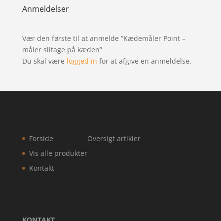
Anmeldelser
Vær den første til at anmelde “Kædemåler Point –
måler slitage på kæden”
Du skal være
logged in
for at afgive en anmeldelse.
Forside
Oversigt artikler
Vis alle produkter
Kontakt
KONTAKT