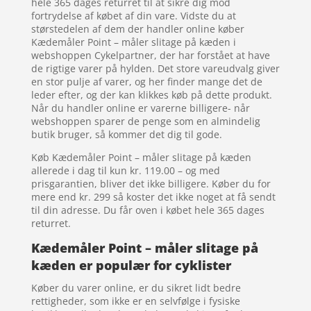
hele 365 dages returret til at sikre dig mod
fortrydelse af købet af din vare. Vidste du at
størstedelen af dem der handler online køber
Kædemåler Point – måler slitage på kæden i
webshoppen Cykelpartner, der har forstået at have
de rigtige varer på hylden. Det store vareudvalg giver
en stor pulje af varer, og her finder mange det de
leder efter, og der kan klikkes køb på dette produkt.
Når du handler online er varerne billigere- når
webshoppen sparer de penge som en almindelig
butik bruger, så kommer det dig til gode.
Køb Kædemåler Point – måler slitage på kæden
allerede i dag til kun kr. 119.00 – og med
prisgarantien, bliver det ikke billigere. Køber du for
mere end kr. 299 så koster det ikke noget at få sendt
til din adresse. Du får oven i købet hele 365 dages
returret.
Kædemåler Point – måler slitage på
kæden er populær for cyklister
Køber du varer online, er du sikret lidt bedre
rettigheder, som ikke er en selvfølge i fysiske