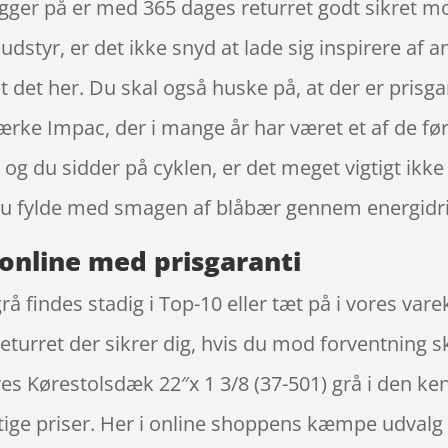
igger på er med 365 dages returret godt sikret mo
ludstyr, er det ikke snyd at lade sig inspirere af
t det her. Du skal også huske på, at der er prisg
ærke Impac, der i mange år har været et af de før
og du sidder på cyklen, er det meget vigtigt ikke
u fylde med smagen af blåbær gennem energidri
online med prisgaranti
rå findes stadig i Top-10 eller tæt på i vores var
eturret der sikrer dig, hvis du mod forventning sk
res Kørestolsdæk 22″x 1 3/8 (37-501) grå i den 
rigtige priser. Her i online shoppens kæmpe udvalg