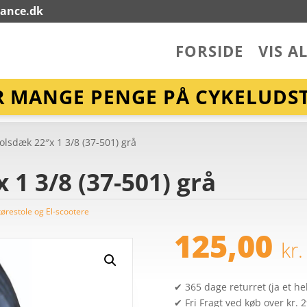
lance.dk
FORSIDE
VIS A
R MANGE PENGE PÅ CYKELUDST
olsdæk 22″x 1 3/8 (37-501) grå
 1 3/8 (37-501) grå
kørestole og El-scootere
125,00
kr.
✔ 365 dage returret (ja et hel
✔ Fri Fragt ved køb over kr. 