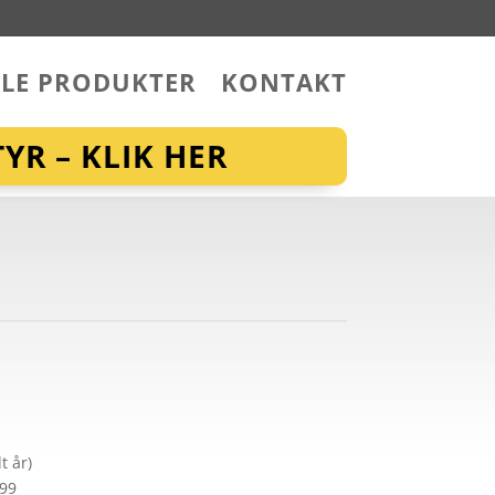
LLE PRODUKTER
KONTAKT
YR – KLIK HER
t år)
299