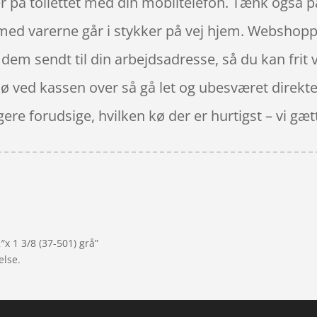
r på toilettet med din mobiltelefon. Tænk også på
n med varerne går i stykker på vej hjem. Websho
 dem sendt til din arbejdsadresse, så du kan frit 
kø ved kassen over så gå let og ubesværet direkte
re forudsige, hvilken kø der er hurtigst – vi gætter
x 1 3/8 (37-501) grå”
else.