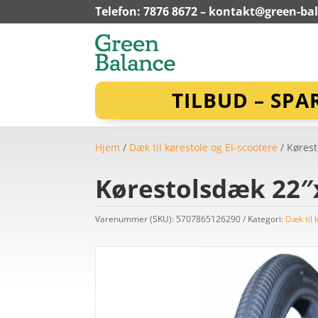
Telefon: 7876 8672 –
kontakt@green-ba
TILBUD – SPA
Hjem
/
Dæk til kørestole og El-scootere
/ Kørest
Kørestolsdæk 22″x
Varenummer (SKU):
5707865126290
Kategori:
Dæk til 