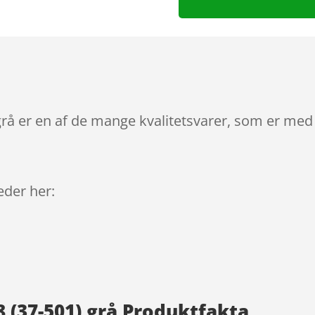
grå er en af de mange kvalitetsvarer, som er med 
leder her:
 (37-501) grå Produktfakta