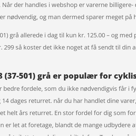
 Når der handles i webshop er varerne billigere- d
ke er nødvendig, og man dermed sparer meget på h
) grå allerede i dag til kun kr. 125.00 – og med p
. 299 så koster det ikke noget at få sendt til din 
 (37-501) grå er populær for cykli
r bedre fordele, som du ikke nødvendigvis får i f
 14 dages returret. når du har handlet dine varer,
 helt års returret. En stor fordel for dig som f
n er let at foretage, blandt de mange udbydere af