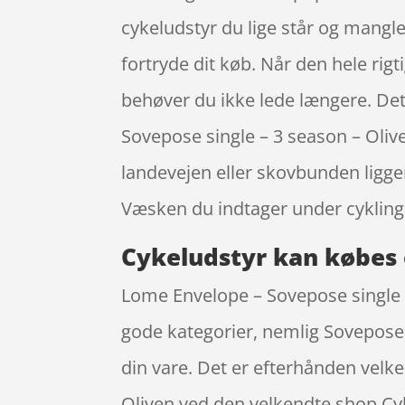
cykeludstyr du lige står og mangle
fortryde dit køb. Når den hele rigt
behøver du ikke lede længere. Det
Sovepose single – 3 season – Oli
landevejen eller skovbunden ligge
Væsken du indtager under cyklin
Cykeludstyr kan købes 
Lome Envelope – Sovepose single –
gode kategorier, nemlig Soveposer
din vare. Det er efterhånden velk
Oliven ved den velkendte shop Cyk