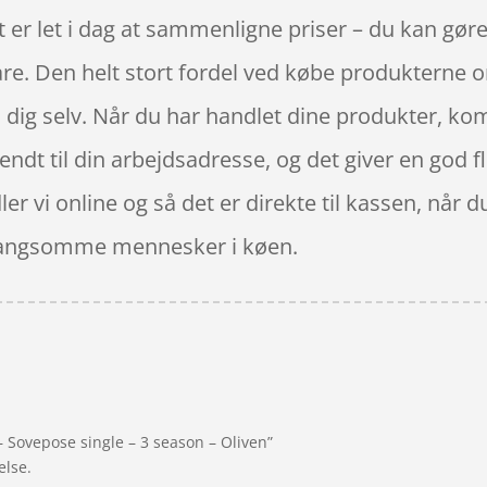
 er let i dag at sammenligne priser – du kan gøre 
are. Den helt stort fordel ved købe produkterne on
il dig selv. Når du har handlet dine produkter, k
t til din arbejdsadresse, og det giver en god flek
dler vi online og så det er direkte til kassen, når
er langsomme mennesker i køen.
 Sovepose single – 3 season – Oliven”
else.