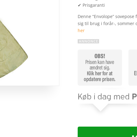
✔ Prisgaranti
Denne “Envolope” sovepose f
sig til brug i forår-, somme
her