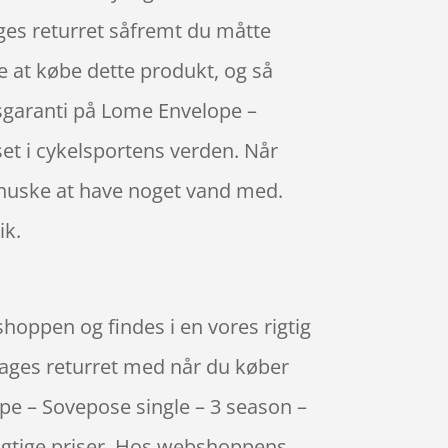
ages returret såfremt du måtte
re at købe dette produkt, og så
isgaranti på Lome Envelope –
et i cykelsportens verden. Når
u huske at have noget vand med.
ik.
hoppen og findes i en vores rigtig
dages returret med når du køber
pe – Sovepose single – 3 season –
rigtige priser. Hos webshoppens