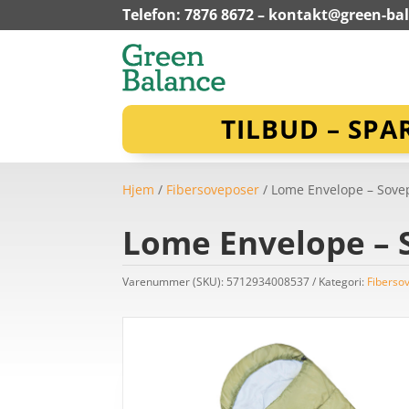
Telefon: 7876 8672 –
kontakt@green-ba
TILBUD – SPA
Hjem
/
Fibersoveposer
/ Lome Envelope – Sovep
Lome Envelope – S
Varenummer (SKU):
5712934008537
Kategori:
Fiberso