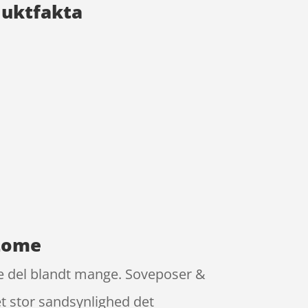
duktfakta
 Lome
ne del blandt mange. Soveposer &
t stor sandsynlighed det