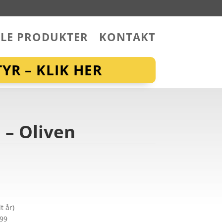
LLE PRODUKTER
KONTAKT
YR – KLIK HER
 – Oliven
t år)
299