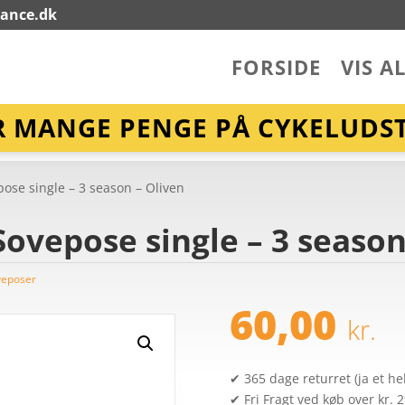
lance.dk
FORSIDE
VIS A
R MANGE PENGE PÅ CYKELUDST
ose single – 3 season – Oliven
ovepose single – 3 season
veposer
60,00
kr.
✔ 365 dage returret (ja et hel
✔ Fri Fragt ved køb over kr. 