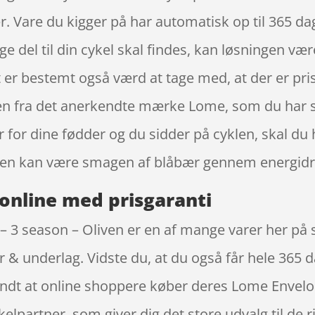
r. Vare du kigger på har automatisk op til 365 d
ige del til din cykel skal findes, kan løsningen væ
 er bestemt også værd at tage med, at der er pr
ven fra det anerkendte mærke Lome, som du har s
r for dine fødder og du sidder på cyklen, skal d
gen kan være smagen af blåbær gennem energidr
online med prisgaranti
 3 season – Oliven er en af mange varer her på s
 & underlag. Vidste du, at du også får hele 365 
endt at online shoppere køber deres Lome Envelo
elpartner, som giver dig det store udvalg til de 