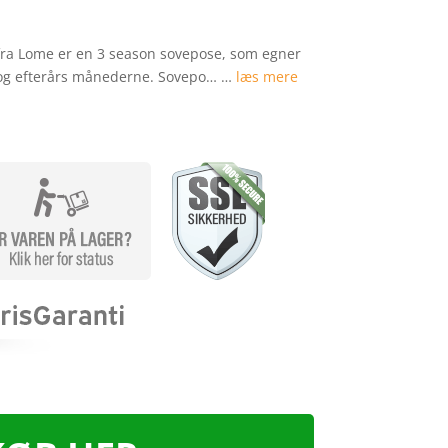
ra Lome er en 3 season sovepose, som egner
r og efterårs månederne. Sovepo… …
læs mere