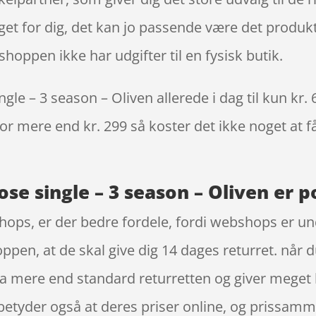
oget for dig, det kan jo passende være det produk
hoppen ikke har udgifter til en fysisk butik.
e – 3 season – Oliven allerede i dag til kun kr. 
 for mere end kr. 299 så koster det ikke noget at f
e single – 3 season – Oliven er p
hops, er der bedre fordele, fordi webshops er und
pen, at de skal give dig 14 dages returret. når du
da mere end standard returretten og giver meget
e, betyder også at deres priser online, og prissamm