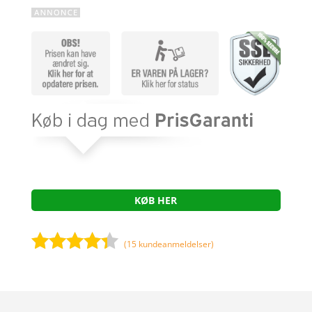
KØB HER
(
15
kundeanmeldelser)
Bedømt
som
4.2
ud af 5