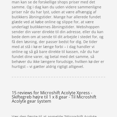
man kan se de forskellige shops priser med det
samme. Og i dag kan du uden videre sammenligne
priser når du har lyst, uden at være afhængig af
butikkers åbningstider. Mange har allerede fundet
glæde ved at købe online og slippe for, at være
underlagt butikkernes åbningstider. Webshoppen
sender din varer direkte til din adresse, eller du kan
bede dem om at sende til dit arbejde i stedet for, og
få den løsning, der passer bedst for dig. De tider
med at stå i kø er længe forbi – i dag handler vi
online og så gå bare direkte til kassen, når du har
fundet dine varer, og betal med det samme, så
behøver du ikke længere forudsige, hvilken kø der er
hurtigst – vi gætter aldrig rigtigt alligevel.
15 reviews for
Microshift Acolyte Xpress -
Skiftegreb højre til 1 x 8 gear - Til Microshift
Acolyte gear system
Vær den første til at anmelde “Microshift Acolyte