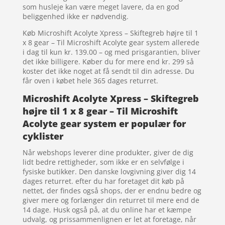
som husleje kan være meget lavere, da en god
beliggenhed ikke er nødvendig.
Køb Microshift Acolyte Xpress – Skiftegreb højre til 1
x 8 gear – Til Microshift Acolyte gear system allerede
i dag til kun kr. 139.00 – og med prisgarantien, bliver
det ikke billigere. Køber du for mere end kr. 299 så
koster det ikke noget at få sendt til din adresse. Du
får oven i købet hele 365 dages returret.
Microshift Acolyte Xpress – Skiftegreb
højre til 1 x 8 gear – Til Microshift
Acolyte gear system er populær for
cyklister
Når webshops leverer dine produkter, giver de dig
lidt bedre rettigheder, som ikke er en selvfølge i
fysiske butikker. Den danske lovgivning giver dig 14
dages returret. efter du har foretaget dit køb på
nettet, der findes også shops, der er endnu bedre og
giver mere og forlænger din returret til mere end de
14 dage. Husk også på, at du online har et kæmpe
udvalg, og prissammenlignen er let at foretage, når