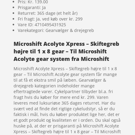
Pris: Kr. 139.00
Prisgaranti: Ja
Returret: 365 dage (et helt år)
Fri fragt: Ja, ved køb over kr. 299
Vare ID: 4710495431925
Varekategori: Gearvælger & drejegreb
Microshift Acolyte Xpress – Skiftegreb
højre til 1 x 8 gear – Til Microshift
Acolyte gear system fra Microshift
Microshift Acolyte Xpress – Skiftegreb højre til 1 x 8
gear – Til Microshift Acolyte gear system får mange
til at få et ekstra smil på læben. Gearvælger &
drejegreb kategorien indeholder mange
eftertragtede varer. Cykelpartner tilbyder bl.a. fri
fragt hvis du køber for mere end kr. 299. Varen
leveres med luksuriøse 365 dages returret. Har du
svært ved at finde det rigtige cykeludstyr, så er du
faktisk i mål, hvis du køber produktet lige her, det er
et godt produkt og kvaliteten er i orden. Du skal også
huske på, at der er prisgaranti på Microshift Acolyte
Xpress – Skiftegreb højre til 1 x 8 gear – Til Microshift