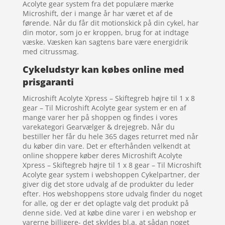
Acolyte gear system fra det populære mærke
Microshift, der i mange år har været et af de
førende. Når du får dit motionskick på din cykel, har
din motor, som jo er kroppen, brug for at indtage
væske. Væsken kan sagtens bare være energidrik
med citrussmag.
Cykeludstyr kan købes online med
prisgaranti
Microshift Acolyte Xpress – Skiftegreb højre til 1 x 8
gear – Til Microshift Acolyte gear system er en af
mange varer her på shoppen og findes i vores
varekategori Gearvælger & drejegreb. Når du
bestiller her får du hele 365 dages returret med når
du køber din vare. Det er efterhånden velkendt at
online shoppere køber deres Microshift Acolyte
Xpress – Skiftegreb højre til 1 x 8 gear – Til Microshift
Acolyte gear system i webshoppen Cykelpartner, der
giver dig det store udvalg af de produkter du leder
efter. Hos webshoppens store udvalg finder du noget
for alle, og der er det oplagte valg det produkt på
denne side. Ved at købe dine varer i en webshop er
varerne billigere- det skyldes bl.a. at sådan noget