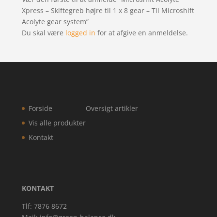
Xpress – Skiftegreb højre til 1 x 8 gear – Til Microshift
Acolyte gear system”
Du skal være
logged in
for at afgive en anmeldelse.
Forside
Oversigt artikler
Vis alle produkter
Kontakt
KONTAKT
Tlf: 7876 8672