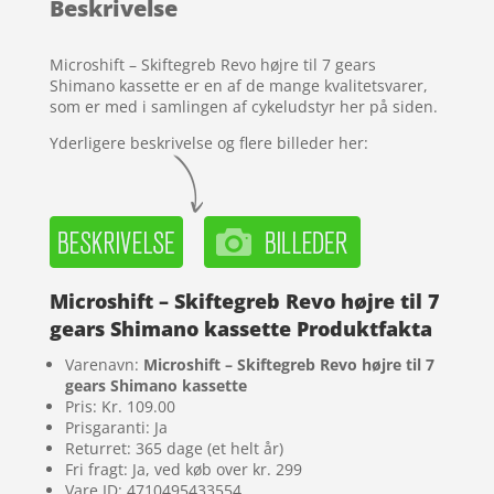
Beskrivelse
kundebedø
mmelser
Microshift – Skiftegreb Revo højre til 7 gears
Shimano kassette er en af de mange kvalitetsvarer,
som er med i samlingen af cykeludstyr her på siden.
Yderligere beskrivelse og flere billeder her:
Microshift – Skiftegreb Revo højre til 7
gears Shimano kassette Produktfakta
Varenavn:
Microshift – Skiftegreb Revo højre til 7
gears Shimano kassette
Pris: Kr. 109.00
Prisgaranti: Ja
Returret: 365 dage (et helt år)
Fri fragt: Ja, ved køb over kr. 299
Vare ID: 4710495433554