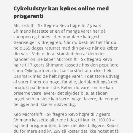
Cykeludstyr kan købes online med
prisgaranti
Microshift – Skiftegreb Revo højre til 7 gears
Shimano kassette er en af mange varer her på
shoppen og findes i den populære kategori
Gearvælger & drejegreb. Når du bestiller her får du
hele 365 dages returret med din pakke når du køber
din vare. Vidste du at størstedelen af dem der
handler online køber Microshift – Skiftegreb Revo
højre til 7 gears Shimano kassette hos den populære
shop Cykelpartner, der har forstået at dække hele
Danmark med de helt rigtige varer. I det store udvalg
af varer finder du noget for alle, deriblandt også det
produkt på denne side. Køber du varer online kan
priserne være lavere- det skyldes bl.a. at sådan
noget som husleje kan være meget lavere, da en god
beliggenhed ikke er nødvendig.
Køb Microshift – Skiftegreb Revo højre til 7 gears
Shimano kassette allerede i dag til kun kr. 109.00 –
og med prisgarantien, bliver det ikke billigere. Køber
du for mere end kr. 299 så koster det ikke noget at få