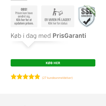
KØB HER
(
27
kundeanmeldelser)
Bedømt
som
4.7
ud af 5
baseret på