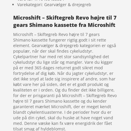
Varekategori: Gearvælger & drejegreb
Microshift – Skiftegreb Revo højre til 7
gears Shimano kassette fra Microshift
Microshift – Skiftegreb Revo højre til 7 gears
Shimano kassette fungerer rigtig godt i sit rette
element. Gearvælger & drejegreb kategorien er også
populær, når der skal findes cykeludstyr.
Cykelpartner har med ret stor sandsynlighed det
cykeludstyr du lige står og mangler. Vare du kigger
på er med 365 dages returret godt sikret mod
fortrydelse af dig køb. Når du jagter cykeludstyr, er
det ikke snyd at lade sig inspirere af andre, som har
købt vare her på siden, det er et godt produkt og
kvaliteten er i orden. Og du finder det ikke billigere,
for der er prisgaranti på Microshift – Skiftegreb Revo
højre til 7 gears Shimano kassette og du kender
garanteret mærket Microshift, der er meget kendt
blandt cykelentiuasterne. I de perioder hvor du er
ude på din cykel, skal du huske at have noget vand
med. Denne væske kan fx være energidrik der fået
tilsat smag af hyldeblomst.