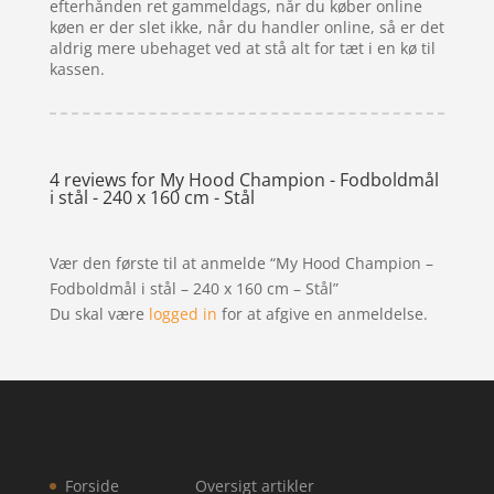
efterhånden ret gammeldags, når du køber online
køen er der slet ikke, når du handler online, så er det
aldrig mere ubehaget ved at stå alt for tæt i en kø til
kassen.
4 reviews for
My Hood Champion - Fodboldmål
i stål - 240 x 160 cm - Stål
Vær den første til at anmelde “My Hood Champion –
Fodboldmål i stål – 240 x 160 cm – Stål”
Du skal være
logged in
for at afgive en anmeldelse.
Forside
Oversigt artikler