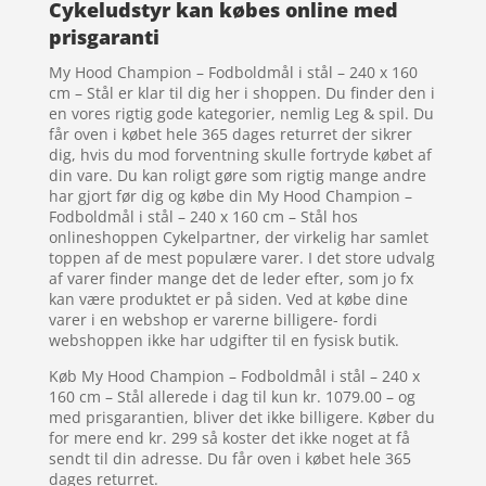
Cykeludstyr kan købes online med
prisgaranti
My Hood Champion – Fodboldmål i stål – 240 x 160
cm – Stål er klar til dig her i shoppen. Du finder den i
en vores rigtig gode kategorier, nemlig Leg & spil. Du
får oven i købet hele 365 dages returret der sikrer
dig, hvis du mod forventning skulle fortryde købet af
din vare. Du kan roligt gøre som rigtig mange andre
har gjort før dig og købe din My Hood Champion –
Fodboldmål i stål – 240 x 160 cm – Stål hos
onlineshoppen Cykelpartner, der virkelig har samlet
toppen af de mest populære varer. I det store udvalg
af varer finder mange det de leder efter, som jo fx
kan være produktet er på siden. Ved at købe dine
varer i en webshop er varerne billigere- fordi
webshoppen ikke har udgifter til en fysisk butik.
Køb My Hood Champion – Fodboldmål i stål – 240 x
160 cm – Stål allerede i dag til kun kr. 1079.00 – og
med prisgarantien, bliver det ikke billigere. Køber du
for mere end kr. 299 så koster det ikke noget at få
sendt til din adresse. Du får oven i købet hele 365
dages returret.