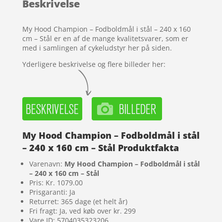
Beskrivelse
på
kundebedø
mmelser
My Hood Champion – Fodboldmål i stål – 240 x 160
cm – Stål er en af de mange kvalitetsvarer, som er
med i samlingen af cykeludstyr her på siden.
Yderligere beskrivelse og flere billeder her:
My Hood Champion – Fodboldmål i stål
– 240 x 160 cm – Stål Produktfakta
Varenavn:
My Hood Champion – Fodboldmål i stål
– 240 x 160 cm – Stål
Pris: Kr. 1079.00
Prisgaranti: Ja
Returret: 365 dage (et helt år)
Fri fragt: Ja, ved køb over kr. 299
Vare ID: 5704035323206