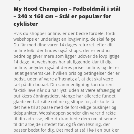
My Hood Champion – Fodboldmål i stål
– 240 x 160 cm – Stål er populær for
cyklister
Hvis du shopper online, er der bedre fordele, fordi
webshops er underlagt en lovgivning, de skal følge.
Du får med dine varer 14 dages returret. efter dit
online køb, der findes også shops, der er endnu
bedre og giver mere som ligger udover de lovpligtige
14 dage. At webshops har alt liggende klar til dig
online, betyder også at deres priser online, og det er
let at gennemskue, hvilken pris og betingelser der er
bedst, uden af være afhængig af, at det skal være
tæt på din bopæl. Din sammenligning kan du rent
faktisk lave når du har lyst, uden at være afhængig af
butikkers åbningstider. Mange har allerede fundet
glæde ved at købe online og slippe for, at skulle få
det hele til at passe med de forskellige buslinjer og
tidspunkter. Webshoppen sender din varer direkte
til din adresse, eller du kan bede dem om at sende
til dit arbejde i stedet for, og få den løsning, der
passer bedst for dig. Det med at stå i kø i en butik er