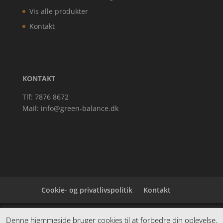
Vis alle produkter
Kontakt
KONTAKT
Tlf: 7876 8672
Mail:
info@green-balance.dk
Cookie- og privatlivspolitik
Kontakt
Denne hjemmeside samler et bredt udvalg af
Denne hjemmeside bruger cookies til at forbedre din oplevelse.