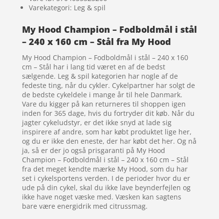
Varekategori: Leg & spil
My Hood Champion – Fodboldmål i stål
– 240 x 160 cm – Stål fra My Hood
My Hood Champion – Fodboldmål i stål – 240 x 160
cm – Stål har i lang tid været en af de bedst
sælgende. Leg & spil kategorien har nogle af de
fedeste ting, når du cykler. Cykelpartner har solgt de
de bedste cykeldele i mange år til hele Danmark.
Vare du kigger på kan returneres til shoppen igen
inden for 365 dage, hvis du fortryder dit køb. Når du
jagter cykeludstyr, er det ikke snyd at lade sig
inspirere af andre, som har købt produktet lige her,
og du er ikke den eneste, der har købt det her. Og nå
ja, så er der jo også prisgaranti på My Hood
Champion – Fodboldmål i stål – 240 x 160 cm – Stål
fra det meget kendte mærke My Hood, som du har
set i cykelsportens verden. I de perioder hvor du er
ude på din cykel, skal du ikke lave beynderfejlen og
ikke have noget væske med. Væsken kan sagtens
bare være energidrik med citrussmag.