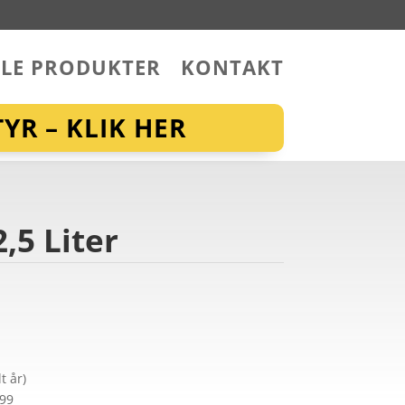
LLE PRODUKTER
KONTAKT
YR – KLIK HER
,5 Liter
t år)
299