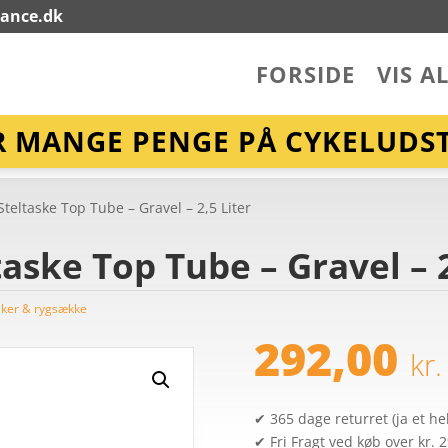
lance.dk
FORSIDE
VIS A
R MANGE PENGE PÅ CYKELUDST
teltaske Top Tube – Gravel – 2,5 Liter
aske Top Tube – Gravel – 2
sker & rygsække
292,00
kr.
✔ 365 dage returret (ja et hel
✔ Fri Fragt ved køb over kr. 