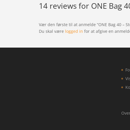
14 reviews for
ONE Bag 40 
Vær den første til at anmelde “ONE Bag 40 – Ste
Du skal være
logged in
for at afgive en anmeld
Fo
Vi
Ko
Over