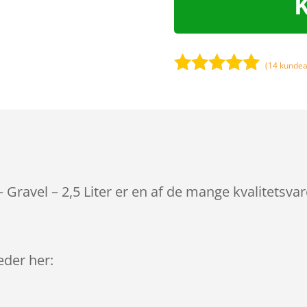
(
14
kundea
Bedømt
som
4.9
ud af 5
baseret på
kundebedøm
melser
 Gravel – 2,5 Liter er en af de mange kvalitetsva
leder her: