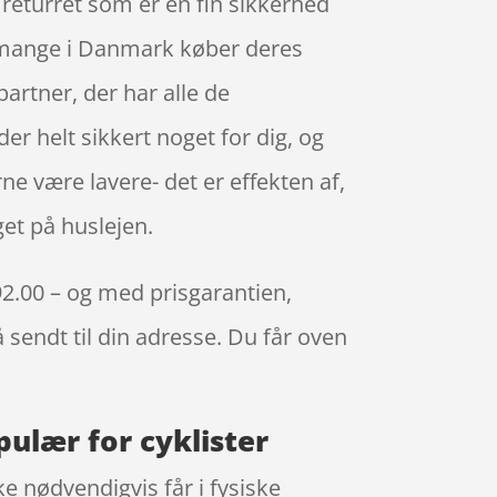
eturret som er en fin sikkerhed
ig mange i Danmark køber deres
artner, der har alle de
er helt sikkert noget for dig, og
e være lavere- det er effekten af,
et på huslejen.
292.00 – og med prisgarantien,
å sendt til din adresse. Du får oven
pulær for cyklister
e nødvendigvis får i fysiske