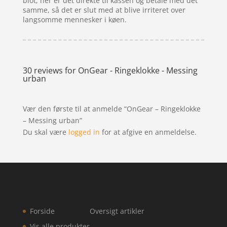
blot, her er det direkte til kassen og betale med det
samme, så det er slut med at blive irriteret over
langsomme mennesker i køen.
30 reviews for
OnGear - Ringeklokke - Messing
urban
Vær den første til at anmelde “OnGear – Ringeklokke
– Messing urban”
Du skal være
logged in
for at afgive en anmeldelse.
Forside
Oversigt artikler
Vis alle produkter