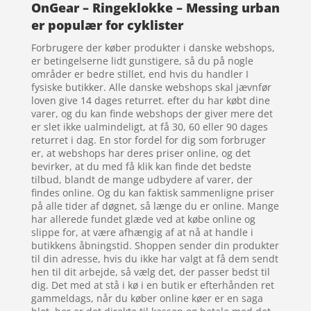
OnGear – Ringeklokke – Messing urban
er populær for cyklister
Forbrugere der køber produkter i danske webshops,
er betingelserne lidt gunstigere, så du på nogle
områder er bedre stillet, end hvis du handler I
fysiske butikker. Alle danske webshops skal jævnfør
loven give 14 dages returret. efter du har købt dine
varer, og du kan finde webshops der giver mere det
er slet ikke ualmindeligt, at få 30, 60 eller 90 dages
returret i dag. En stor fordel for dig som forbruger
er, at webshops har deres priser online, og det
bevirker, at du med få klik kan finde det bedste
tilbud, blandt de mange udbydere af varer, der
findes online. Og du kan faktisk sammenligne priser
på alle tider af døgnet, så længe du er online. Mange
har allerede fundet glæde ved at købe online og
slippe for, at være afhængig af at nå at handle i
butikkens åbningstid. Shoppen sender din produkter
til din adresse, hvis du ikke har valgt at få dem sendt
hen til dit arbejde, så vælg det, der passer bedst til
dig. Det med at stå i kø i en butik er efterhånden ret
gammeldags, når du køber online køer er en saga