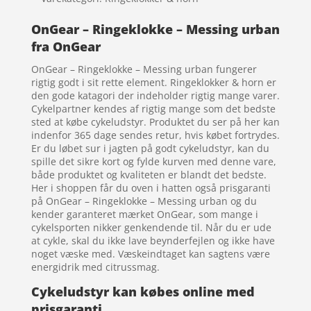
OnGear – Ringeklokke – Messing urban
fra OnGear
OnGear – Ringeklokke – Messing urban fungerer
rigtig godt i sit rette element. Ringeklokker & horn er
den gode katagori der indeholder rigtig mange varer.
Cykelpartner kendes af rigtig mange som det bedste
sted at købe cykeludstyr. Produktet du ser på her kan
indenfor 365 dage sendes retur, hvis købet fortrydes.
Er du løbet sur i jagten på godt cykeludstyr, kan du
spille det sikre kort og fylde kurven med denne vare,
både produktet og kvaliteten er blandt det bedste.
Her i shoppen får du oven i hatten også prisgaranti
på OnGear – Ringeklokke – Messing urban og du
kender garanteret mærket OnGear, som mange i
cykelsporten nikker genkendende til. Når du er ude
at cykle, skal du ikke lave beynderfejlen og ikke have
noget væske med. Væskeindtaget kan sagtens være
energidrik med citrussmag.
Cykeludstyr kan købes online med
prisgaranti