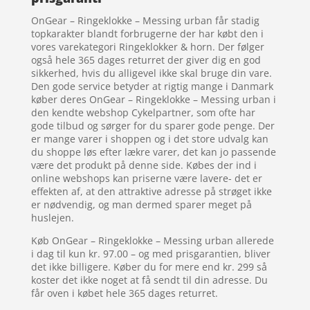
OnGear – Ringeklokke – Messing urban får stadig
topkarakter blandt forbrugerne der har købt den i
vores varekategori Ringeklokker & horn. Der følger
også hele 365 dages returret der giver dig en god
sikkerhed, hvis du alligevel ikke skal bruge din vare.
Den gode service betyder at rigtig mange i Danmark
køber deres OnGear – Ringeklokke – Messing urban i
den kendte webshop Cykelpartner, som ofte har
gode tilbud og sørger for du sparer gode penge. Der
er mange varer i shoppen og i det store udvalg kan
du shoppe løs efter lækre varer, det kan jo passende
være det produkt på denne side. Købes der ind i
online webshops kan priserne være lavere- det er
effekten af, at den attraktive adresse på strøget ikke
er nødvendig, og man dermed sparer meget på
huslejen.
Køb OnGear – Ringeklokke – Messing urban allerede
i dag til kun kr. 97.00 – og med prisgarantien, bliver
det ikke billigere. Køber du for mere end kr. 299 så
koster det ikke noget at få sendt til din adresse. Du
får oven i købet hele 365 dages returret.