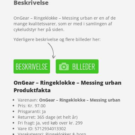
Beskrivelse
på
kundebedø
mmelser
OnGear – Ringeklokke – Messing urban er en af de
mange kvalitetsvarer, som er med i samlingen af
cykeludstyr her på siden.
Yderligere beskrivelse og flere billeder her:
OnGear – Ringeklokke – Messing urban
Produktfakta
Varenavn:
OnGear – Ringeklokke – Messing urban
Pris: Kr. 97.00
Prisgaranti: Ja
Returret: 365 dage (et helt år)
Fri fragt: Ja, ved køb over kr. 299
Vare ID: 5712934013302
Varekategori: Ringeklokker & horn