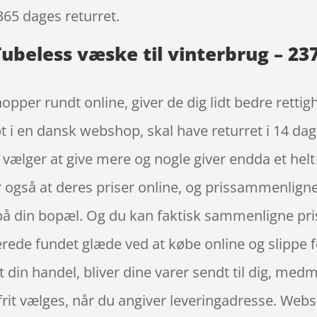
365 dages returret.
ubeless væske til vinterbrug – 237
opper rundt online, giver de dig lidt bedre rettig
t i en dansk webshop, skal have returret i 14 dage
 vælger at give mere og nogle giver endda et helt
er også at deres priser online, og prissammenligne
på din bopæl. Og du kan faktisk sammenligne prise
erede fundet glæde ved at købe online og slippe f
tet din handel, bliver dine varer sendt til dig, m
 frit vælges, når du angiver leveringadresse. Web