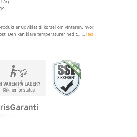
t år)
299
odukt er udviklet til kørsel om vinteren, hvor
ost. Den kan klare temperaturer ned t… …
læs