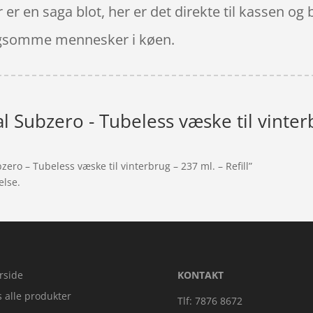
er en saga blot, her er det direkte til kassen o
langsomme mennesker i køen.
 Subzero - Tubeless væske til vinterbr
ero – Tubeless væske til vinterbrug – 237 ml. – Refill”
else.
rside
KONTAKT
s alle produkter
Tlf: 7876 8672