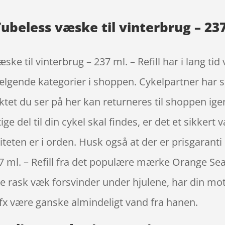
ubeless væske til vinterbrug – 237 
ke til vinterbrug – 237 ml. – Refill har i lang ti
ælgende kategorier i shoppen. Cykelpartner har so
tet du ser på her kan returneres til shoppen ige
ige del til din cykel skal findes, er det et sikkert
liteten er i orden. Husk også at der er prisgarant
37 ml. – Refill fra det populære mærke Orange Sea
e rask væk forsvinder under hjulene, har din mot
x være ganske almindeligt vand fra hanen.