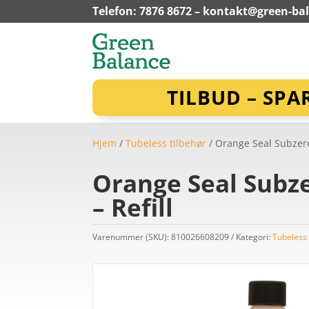
Telefon: 7876 8672 –
kontakt@green-ba
TILBUD – SPA
Hjem
/
Tubeless tilbehør
/ Orange Seal Subzero 
Orange Seal Subze
– Refill
Varenummer (SKU):
810026608209
Kategori:
Tubeless 