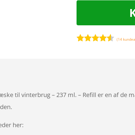
(
14
kundea
Bedømt
som
4.4
ud af 5
baseret
på
kundebedø
mmelser
ke til vinterbrug – 237 ml. – Refill er en af de 
iden.
leder her: