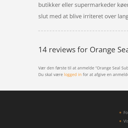
butikker eller supermarkeder køer 
slut med at blive irriteret over 
14 reviews for
Orange Seal
Vær den første til at anmelde “Orange Seal Subz
Du skal være
logged in
for at afgive en anmeld
Fo
Vi