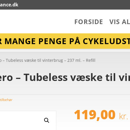
lance.dk
FORSIDE
VIS A
R MANGE PENGE PÅ CYKELUDST
– Tubeless væske til vinterbrug – 237 ml. – Refill
ro – Tubeless væske til vi
tilbehør
119,00
kr.