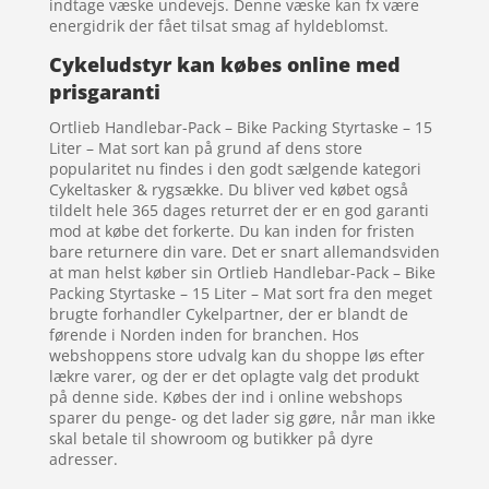
indtage væske undevejs. Denne væske kan fx være
energidrik der fået tilsat smag af hyldeblomst.
Cykeludstyr kan købes online med
prisgaranti
Ortlieb Handlebar-Pack – Bike Packing Styrtaske – 15
Liter – Mat sort kan på grund af dens store
popularitet nu findes i den godt sælgende kategori
Cykeltasker & rygsække. Du bliver ved købet også
tildelt hele 365 dages returret der er en god garanti
mod at købe det forkerte. Du kan inden for fristen
bare returnere din vare. Det er snart allemandsviden
at man helst køber sin Ortlieb Handlebar-Pack – Bike
Packing Styrtaske – 15 Liter – Mat sort fra den meget
brugte forhandler Cykelpartner, der er blandt de
førende i Norden inden for branchen. Hos
webshoppens store udvalg kan du shoppe løs efter
lækre varer, og der er det oplagte valg det produkt
på denne side. Købes der ind i online webshops
sparer du penge- og det lader sig gøre, når man ikke
skal betale til showroom og butikker på dyre
adresser.