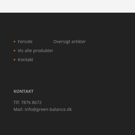
Forside
Oversigt artikler
Vis alle produkter
Kontakt
KONTAKT
Tlf: 7876 8672
Mail:
info@green-balance.dk