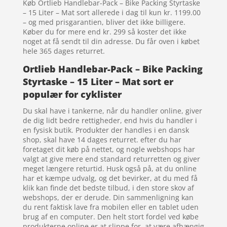
Køb Ortlieb Handlebar-Pack – Bike Packing Styrtaske
– 15 Liter – Mat sort allerede i dag til kun kr. 1199.00
– og med prisgarantien, bliver det ikke billigere.
Køber du for mere end kr. 299 så koster det ikke
noget at få sendt til din adresse. Du får oven i købet
hele 365 dages returret.
Ortlieb Handlebar-Pack – Bike Packing
Styrtaske – 15 Liter – Mat sort er
populær for cyklister
Du skal have i tankerne, når du handler online, giver
de dig lidt bedre rettigheder, end hvis du handler i
en fysisk butik. Produkter der handles i en dansk
shop, skal have 14 dages returret. efter du har
foretaget dit køb på nettet, og nogle webshops har
valgt at give mere end standard returretten og giver
meget længere returtid. Husk også på, at du online
har et kæmpe udvalg, og det bevirker, at du med få
klik kan finde det bedste tilbud, i den store skov af
webshops, der er derude. Din sammenligning kan
du rent faktisk lave fra mobilen eller en tablet uden
brug af en computer. Den helt stort fordel ved købe
produkterne online er at slippe for, at være afhængig