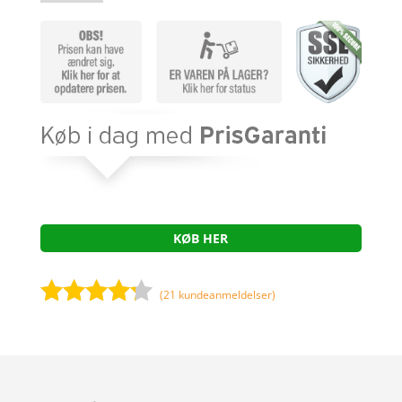
KØB HER
(
21
kundeanmeldelser)
Bedømt
som
4.1
ud af 5
baseret