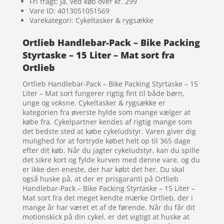
Fri fragt: Ja, ved køb over kr. 299
Vare ID: 4013051051569
Varekategori: Cykeltasker & rygsække
Ortlieb Handlebar-Pack – Bike Packing
Styrtaske – 15 Liter – Mat sort fra
Ortlieb
Ortlieb Handlebar-Pack – Bike Packing Styrtaske – 15
Liter – Mat sort fungerer rigtig fint til både børn,
unge og voksne. Cykeltasker & rygsække er
kategorien fra øverste hylde som mange vælger at
købe fra. Cykelpartner kendes af rigtig mange som
det bedste sted at købe cykeludstyr. Varen giver dig
mulighed for at fortryde købet helt op til 365 dage
efter dit køb. Når du jagter cykeludstyr, kan du spille
det sikre kort og fylde kurven med denne vare, og du
er ikke den eneste, der har købt det her. Du skal
også huske på, at der er prisgaranti på Ortlieb
Handlebar-Pack – Bike Packing Styrtaske – 15 Liter –
Mat sort fra det meget kendte mærke Ortlieb, der i
mange år har været et af de førende. Når du får dit
motionskick på din cykel, er det vigtigt at huske at