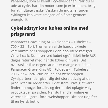
Panaracer, som er kendt i cykelverdenen. Når du er
ude at cykle, har din motor, som jo er kroppen, brug
for at indtage væske. Væsken du indtager under
cyklingen kan være smagen af blåbær gennem
energidrik.
Cykeludstyr kan købes online med
prisgaranti
Panaracer GravelKing AC – Foldedæk – Tubeless –
700 x 33 – Sort/Brun er en af de håndplukkede
varenumre her i shoppen i den populære kategori
Gravel dæk. Du bliver ved købet også tildelt hele 365
dages returret med når du køber din vare. Det
overrasker ikke nogen, at der er mange der køber
Panaracer GravelKing AC – Foldedæk – Tubeless –
700 x 33 – Sort/Brun online hos webshoppen
Cykelpartner, der giver dig det store udvalg af de
produkter du leder efter. I det store udvalg af varer
finder du noget for alle, og der er det oplagte valg
produktet er på siden. Når du handler online er
varerne billigere- fordi webshoppen ikke har udgifter
til en fysisk butik.