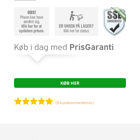
KØB HER
(
8
kundeanmeldelser)
Bedømt
som
4.8
ud af 5
baseret på