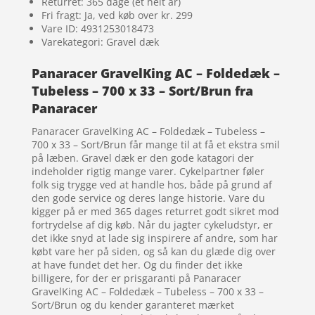
Returret: 365 dage (et helt år)
Fri fragt: Ja, ved køb over kr. 299
Vare ID: 4931253018473
Varekategori: Gravel dæk
Panaracer GravelKing AC – Foldedæk –
Tubeless – 700 x 33 – Sort/Brun fra
Panaracer
Panaracer GravelKing AC – Foldedæk – Tubeless –
700 x 33 – Sort/Brun får mange til at få et ekstra smil
på læben. Gravel dæk er den gode katagori der
indeholder rigtig mange varer. Cykelpartner føler
folk sig trygge ved at handle hos, både på grund af
den gode service og deres lange historie. Vare du
kigger på er med 365 dages returret godt sikret mod
fortrydelse af dig køb. Når du jagter cykeludstyr, er
det ikke snyd at lade sig inspirere af andre, som har
købt vare her på siden, og så kan du glæde dig over
at have fundet det her. Og du finder det ikke
billigere, for der er prisgaranti på Panaracer
GravelKing AC – Foldedæk – Tubeless – 700 x 33 –
Sort/Brun og du kender garanteret mærket