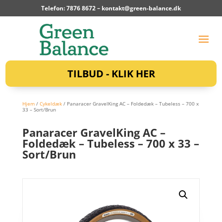
Telefon: 7876 8672 –
kontakt@green-balance.dk
TILBUD - KLIK HER
Hjem
/
Cykeldæk
/ Panaracer GravelKing AC – Foldedæk – Tubeless – 700 x
33 – Sort/Brun
Panaracer GravelKing AC –
Foldedæk – Tubeless – 700 x 33 –
Sort/Brun