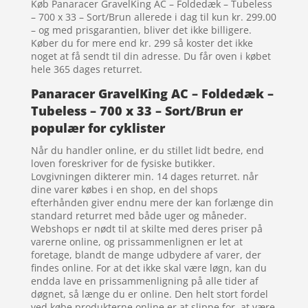
Køb Panaracer GravelKing AC – Foldedæk – Tubeless
– 700 x 33 – Sort/Brun allerede i dag til kun kr. 299.00
– og med prisgarantien, bliver det ikke billigere.
Køber du for mere end kr. 299 så koster det ikke
noget at få sendt til din adresse. Du får oven i købet
hele 365 dages returret.
Panaracer GravelKing AC – Foldedæk –
Tubeless – 700 x 33 – Sort/Brun er
populær for cyklister
Når du handler online, er du stillet lidt bedre, end
loven foreskriver for de fysiske butikker.
Lovgivningen dikterer min. 14 dages returret. når
dine varer købes i en shop, en del shops
efterhånden giver endnu mere der kan forlænge din
standard returret med både uger og måneder.
Webshops er nødt til at skilte med deres priser på
varerne online, og prissammenlignen er let at
foretage, blandt de mange udbydere af varer, der
findes online. For at det ikke skal være løgn, kan du
endda lave en prissammenligning på alle tider af
døgnet, så længe du er online. Den helt stort fordel
ved købe produkterne online er at slippe for, at være