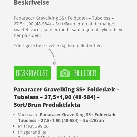
Beskrivelse
på
kundebedø
mmelser
Panaracer GravelKing SS+ Foldedæk – Tubeless –
27,5×1,90 (48-584) – Sort/Brun er en af de mange
kvalitetsvarer, som er med i samlingen af cykeludstyr
her på siden.
Yderligere beskrivelse og flere billeder her:
Panaracer GravelKing SS+ Foldedæk –
Tubeless – 27,5×1,90 (48-584) –
Sort/Brun Produktfakta
Varenavn:
Panaracer GravelKing SS+ Foldedæk –
Tubeless – 27,5×1,90 (48-584) – Sort/Brun
Pris: Kr. 399.00
Prisgaranti: Ja