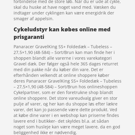
forbindelse med de store løb. Når du er ude at cykle,
skal du huske at have noget vand med. Væsken du
indtager under cyklingen kan være energidrik der
smager af appelsin.
Cykeludstyr kan købes online med
prisgaranti
Panaracer GravelKing SS+ Foldedæk – Tubeless –
27,5×1,90 (48-584) – Sort/Brun kan man finde her i
shoppen blandt alle varerne i vores varekategori
Gravel dæk. Der følger også hele 365 dages returret
med din pakke når du køber din vare. Det er
efterhånden velkendt at online shoppere køber
deres Panaracer GravelKing SS+ Foldedæk – Tubeless
– 27,5×1,90 (48-584) – Sort/Brun hos onlineshoppen
Cykelpartner, som er den foretrukne shop blandt
online shoppere. Det store vareudvalg giver en stor
pulje af varer, og her kan du shoppe løs efter lækre
varer, det kan jo passende være dette produkt. Ved
at købe dine varer i en webshop kan priserne findes
lavere end i butikker- det skyldes bl.a. at sådan
noget som husleje kan være meget lavere, da en god
beliggenhed ikke er nødvendig.