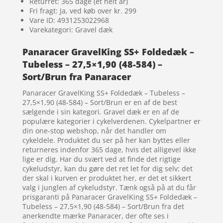
Returret: 365 dage (et helt år)
Fri fragt: Ja, ved køb over kr. 299
Vare ID: 4931253022968
Varekategori: Gravel dæk
Panaracer GravelKing SS+ Foldedæk –
Tubeless – 27,5×1,90 (48-584) –
Sort/Brun fra Panaracer
Panaracer GravelKing SS+ Foldedæk – Tubeless –
27,5×1,90 (48-584) – Sort/Brun er en af de best
sælgende i sin kategori. Gravel dæk er en af de
populære kategorier i cykelverdenen. Cykelpartner er
din one-stop webshop, når det handler om
cykeldele. Produktet du ser på her kan byttes eller
returneres indenfor 365 dage, hvis det alligevel ikke
lige er dig. Har du svært ved at finde det rigtige
cykeludstyr, kan du gøre det ret let for dig selv; det
der skal i kurven er produktet her, er det et sikkert
valg i junglen af cykeludstyr. Tænk også på at du får
prisgaranti på Panaracer GravelKing SS+ Foldedæk –
Tubeless – 27,5×1,90 (48-584) – Sort/Brun fra det
anerkendte mærke Panaracer, der ofte ses i