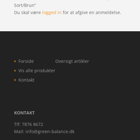
Sort/Brun”
Du skal være
logged in
for at afgive en anmeldelse.
Forside
Oversigt artikler
Vis alle produkter
Kontakt
KONTAKT
Tlf: 7876 8672
Mail:
info@green-balance.dk