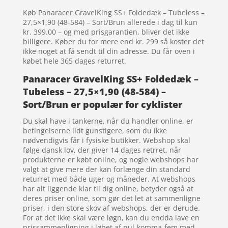
Køb Panaracer GravelKing SS+ Foldedæk – Tubeless –
27,5×1,90 (48-584) – Sort/Brun allerede i dag til kun
kr. 399.00 – og med prisgarantien, bliver det ikke
billigere. Køber du for mere end kr. 299 så koster det
ikke noget at få sendt til din adresse. Du får oven i
købet hele 365 dages returret.
Panaracer GravelKing SS+ Foldedæk –
Tubeless – 27,5×1,90 (48-584) –
Sort/Brun er populær for cyklister
Du skal have i tankerne, når du handler online, er
betingelserne lidt gunstigere, som du ikke
nødvendigvis får i fysiske butikker. Webshop skal
følge dansk lov, der giver 14 dages retrret. når
produkterne er købt online, og nogle webshops har
valgt at give mere der kan forlænge din standard
returret med både uger og måneder. At webshops
har alt liggende klar til dig online, betyder også at
deres priser online, som gør det let at sammenligne
priser, i den store skov af webshops, der er derude.
For at det ikke skal være løgn, kan du endda lave en
prissammenligning i løbet af nul-komma-fem med