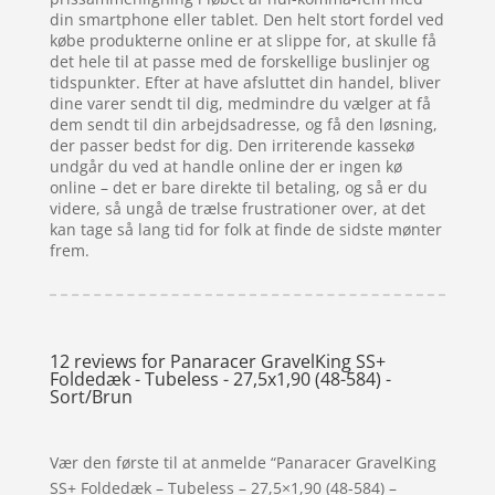
din smartphone eller tablet. Den helt stort fordel ved
købe produkterne online er at slippe for, at skulle få
det hele til at passe med de forskellige buslinjer og
tidspunkter. Efter at have afsluttet din handel, bliver
dine varer sendt til dig, medmindre du vælger at få
dem sendt til din arbejdsadresse, og få den løsning,
der passer bedst for dig. Den irriterende kassekø
undgår du ved at handle online der er ingen kø
online – det er bare direkte til betaling, og så er du
videre, så ungå de trælse frustrationer over, at det
kan tage så lang tid for folk at finde de sidste mønter
frem.
12 reviews for
Panaracer GravelKing SS+
Foldedæk - Tubeless - 27,5x1,90 (48-584) -
Sort/Brun
Vær den første til at anmelde “Panaracer GravelKing
SS+ Foldedæk – Tubeless – 27,5×1,90 (48-584) –