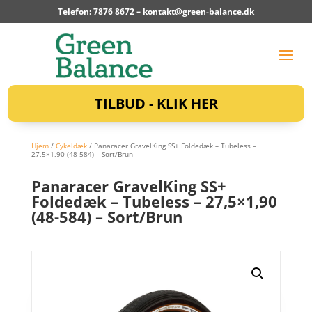
Telefon: 7876 8672 –
kontakt@green-balance.dk
TILBUD - KLIK HER
Hjem
/
Cykeldæk
/ Panaracer GravelKing SS+ Foldedæk – Tubeless –
27,5×1,90 (48-584) – Sort/Brun
Panaracer GravelKing SS+
Foldedæk – Tubeless – 27,5×1,90
(48-584) – Sort/Brun