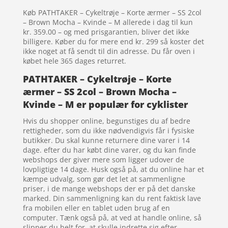
Køb PATHTAKER – Cykeltrøje – Korte ærmer – SS 2col
– Brown Mocha – Kvinde – M allerede i dag til kun
kr. 359.00 – og med prisgarantien, bliver det ikke
billigere. Køber du for mere end kr. 299 så koster det
ikke noget at få sendt til din adresse. Du får oven i
købet hele 365 dages returret.
PATHTAKER – Cykeltrøje – Korte
ærmer – SS 2col – Brown Mocha –
Kvinde – M er populær for cyklister
Hvis du shopper online, begunstiges du af bedre
rettigheder, som du ikke nødvendigvis får i fysiske
butikker. Du skal kunne returnere dine varer i 14
dage. efter du har købt dine varer, og du kan finde
webshops der giver mere som ligger udover de
lovpligtige 14 dage. Husk også på, at du online har et
kæmpe udvalg, som gør det let at sammenligne
priser, i de mange webshops der er på det danske
marked. Din sammenligning kan du rent faktisk lave
fra mobilen eller en tablet uden brug af en
computer. Tænk også på, at ved at handle online, så
slipper du helt for, at skulle indrette sig efter,