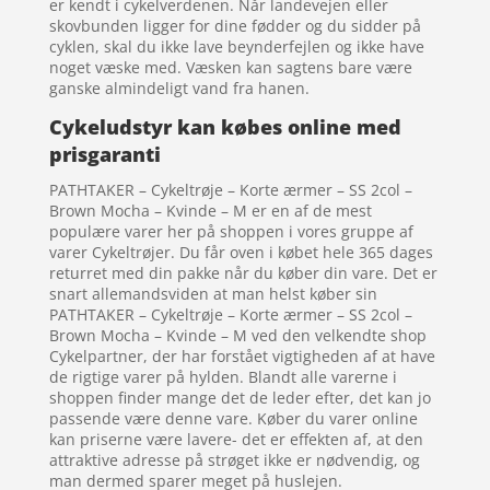
er kendt i cykelverdenen. Når landevejen eller
skovbunden ligger for dine fødder og du sidder på
cyklen, skal du ikke lave beynderfejlen og ikke have
noget væske med. Væsken kan sagtens bare være
ganske almindeligt vand fra hanen.
Cykeludstyr kan købes online med
prisgaranti
PATHTAKER – Cykeltrøje – Korte ærmer – SS 2col –
Brown Mocha – Kvinde – M er en af de mest
populære varer her på shoppen i vores gruppe af
varer Cykeltrøjer. Du får oven i købet hele 365 dages
returret med din pakke når du køber din vare. Det er
snart allemandsviden at man helst køber sin
PATHTAKER – Cykeltrøje – Korte ærmer – SS 2col –
Brown Mocha – Kvinde – M ved den velkendte shop
Cykelpartner, der har forstået vigtigheden af at have
de rigtige varer på hylden. Blandt alle varerne i
shoppen finder mange det de leder efter, det kan jo
passende være denne vare. Køber du varer online
kan priserne være lavere- det er effekten af, at den
attraktive adresse på strøget ikke er nødvendig, og
man dermed sparer meget på huslejen.