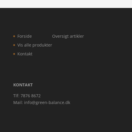
Forside
Oversigt artikler
Vis alle produkter
Kontakt
KONTAKT
Tlf: 7876 8672
Mail:
info@green-balance.dk