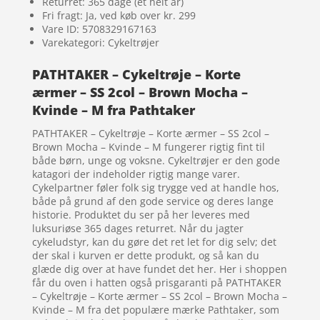
Returret: 365 dage (et helt år)
Fri fragt: Ja, ved køb over kr. 299
Vare ID: 5708329167163
Varekategori: Cykeltrøjer
PATHTAKER – Cykeltrøje – Korte
ærmer – SS 2col – Brown Mocha –
Kvinde – M fra Pathtaker
PATHTAKER – Cykeltrøje – Korte ærmer – SS 2col –
Brown Mocha – Kvinde – M fungerer rigtig fint til
både børn, unge og voksne. Cykeltrøjer er den gode
katagori der indeholder rigtig mange varer.
Cykelpartner føler folk sig trygge ved at handle hos,
både på grund af den gode service og deres lange
historie. Produktet du ser på her leveres med
luksuriøse 365 dages returret. Når du jagter
cykeludstyr, kan du gøre det ret let for dig selv; det
der skal i kurven er dette produkt, og så kan du
glæde dig over at have fundet det her. Her i shoppen
får du oven i hatten også prisgaranti på PATHTAKER
– Cykeltrøje – Korte ærmer – SS 2col – Brown Mocha –
Kvinde – M fra det populære mærke Pathtaker, som