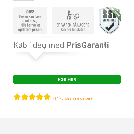
KØB HER
(
14
kundeanmeldelser)
Bedømt
som
4.9
ud af 5
baseret på