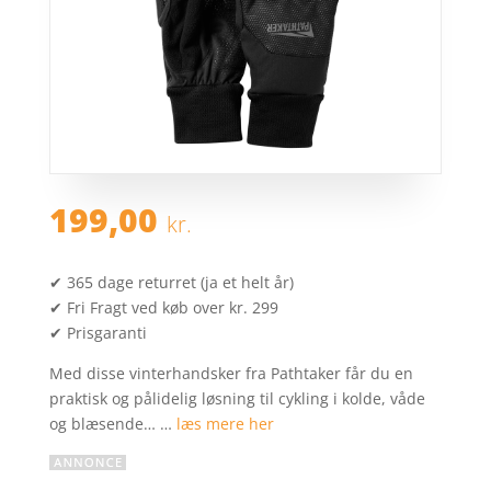
199,00
kr.
✔ 365 dage returret (ja et helt år)
✔ Fri Fragt ved køb over kr. 299
✔ Prisgaranti
Med disse vinterhandsker fra Pathtaker får du en
praktisk og pålidelig løsning til cykling i kolde, våde
og blæsende… …
læs mere her