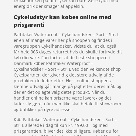
Drikkedunken på din cykel kan bare være fyldt med
energidrik der smager af appelsin.
Cykeludstyr kan købes online med
prisgaranti
Pathtaker Waterproof – Cykelhandsker – Sort – Str. L
er en af mange varer her på shoppen og findes i
varegruppen Cykelhandsker. Vidste du, at du også
får hele 365 dages returret hvis du skulle fortryde dit
køb din vare. Fun fact er at de fleste shoppere i
Danmark køber Pathtaker Waterproof –
Cykelhandsker – Sort – Str. L ved den velkendte shop
Cykelpartner, der giver dig det store udvalg af de
produkter du leder efter. Her i online shoppens
kæmpe udvalg går mange på jagt efter deres mål, og
der er det oplagte valg dette produkt. Når du
handler online kan priserne være lavere- og det
lader sig gøre, når man ikke skal betale til showroom
og butikker på dyre adresser.
Køb Pathtaker Waterproof – Cykelhandsker – Sort –
Str. L allerede i dag til kun kr. 199.00 – og med
prisgarantien, bliver det ikke billigere. Køber du for