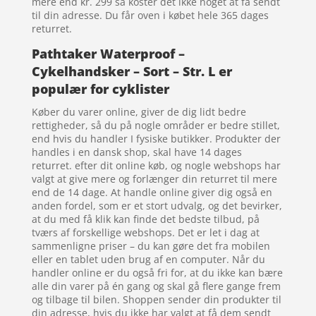
mere end kr. 299 så koster det ikke noget at få sendt
til din adresse. Du får oven i købet hele 365 dages
returret.
Pathtaker Waterproof –
Cykelhandsker – Sort – Str. L er
populær for cyklister
Køber du varer online, giver de dig lidt bedre
rettigheder, så du på nogle områder er bedre stillet,
end hvis du handler I fysiske butikker. Produkter der
handles i en dansk shop, skal have 14 dages
returret. efter dit online køb, og nogle webshops har
valgt at give mere og forlænger din returret til mere
end de 14 dage. At handle online giver dig også en
anden fordel, som er et stort udvalg, og det bevirker,
at du med få klik kan finde det bedste tilbud, på
tværs af forskellige webshops. Det er let i dag at
sammenligne priser – du kan gøre det fra mobilen
eller en tablet uden brug af en computer. Når du
handler online er du også fri for, at du ikke kan bære
alle din varer på én gang og skal gå flere gange frem
og tilbage til bilen. Shoppen sender din produkter til
din adresse, hvis du ikke har valgt at få dem sendt