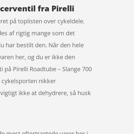
rventil fra Pirelli
ret på toplisten over cykeldele.
ndes af rigtig mange som det
u har bestilt den. Når den hele
 varen her, og du er ikke den
ti på Pirelli Roadtube – Slange 700
 cykelsporten nikker
igtigt ikke at dehydrere, så husk
de mest eftertragtede varer her i