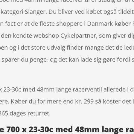
tegori Slanger. Du bliver ved købet også tildelt
Fun fact er at de fleste shoppere i Danmark køber 
den kendte webshop Cykelpartner, som giver dig d
en og i det store udvalg finder mange det de lede
sparer du penge- og det kan lade sig gøre fordi 
x 23-30c med 48mm lange racerventil allerede i da
igere. Køber du for mere end kr. 299 så koster det i
365 dages returret.
ge 700 x 23-30c med 48mm lange r