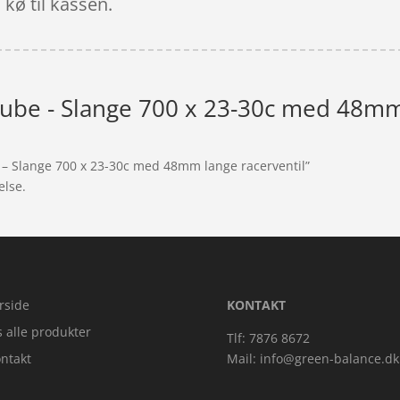
 kø til kassen.
dtube - Slange 700 x 23-30c med 48mm
e – Slange 700 x 23-30c med 48mm lange racerventil”
else.
rside
KONTAKT
s alle produkter
Tlf: 7876 8672
ntakt
Mail:
info@green-balance.dk