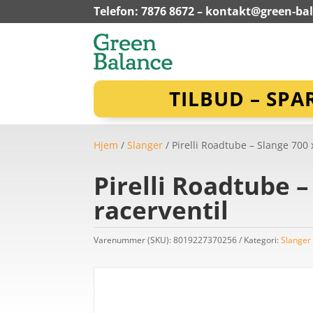
Telefon: 7876 8672 –
kontakt@green-ba
TILBUD – SPA
Hjem
/
Slanger
/ Pirelli Roadtube – Slange 70
Pirelli Roadtube 
racerventil
Varenummer (SKU):
8019227370256
Kategori:
Slanger