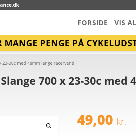
lance.dk
FORSIDE
VIS A
R MANGE PENGE PÅ CYKELUDST
0 x 23-30c med 48mm lange racerventil
– Slange 700 x 23-30c med
49,00
kr.