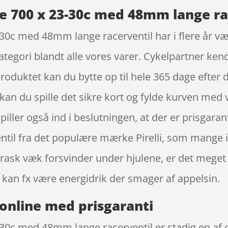
ge 700 x 23-30c med 48mm lange race
-30c med 48mm lange racerventil har i flere år væ
ategori blandt alle vores varer. Cykelpartner ke
roduktet kan du bytte op til hele 365 dage efter d
es, kan du spille det sikre kort og fylde kurven med
piller også ind i beslutningen, at der er prisgaran
til fra det populære mærke Pirelli, som mange i
rask væk forsvinder under hjulene, er det meget v
an fx være energidrik der smager af appelsin.
online med prisgaranti
-30c med 48mm lange racerventil er stadig en af 