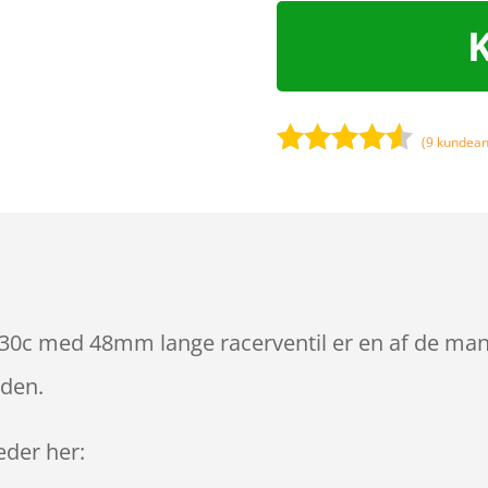
(
9
kundean
Bedømt
som
4.4
ud af 5
baseret
på
kundebedø
mmelser
3-30c med 48mm lange racerventil er en af de man
iden.
leder her: