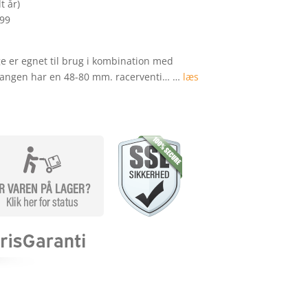
t år)
299
e er egnet til brug i kombination med
Slangen har en 48-80 mm. racerventi… …
læs