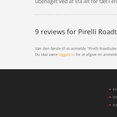
ubehaget ved at stå alt for tæt i en
9 reviews for
Pirelli Roa
Vær den første til at anmelde “Pirelli Roadtub
Du skal være
logged in
for at afgive en anmeld
Fo
Vi
Ko