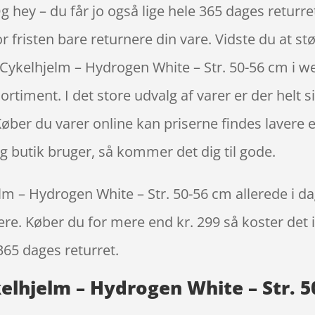
Og hey – du får jo også lige hele 365 dages returr
r fristen bare returnere din vare. Vidste du at s
ykelhjelm – Hydrogen White – Str. 50-56 cm i w
sortiment. I det store udvalg af varer er der helt s
øber du varer online kan priserne findes lavere
 butik bruger, så kommer det dig til gode.
– Hydrogen White – Str. 50-56 cm allerede i dag
igere. Køber du for mere end kr. 299 så koster det i
365 dages returret.
lhjelm – Hydrogen White – Str. 5