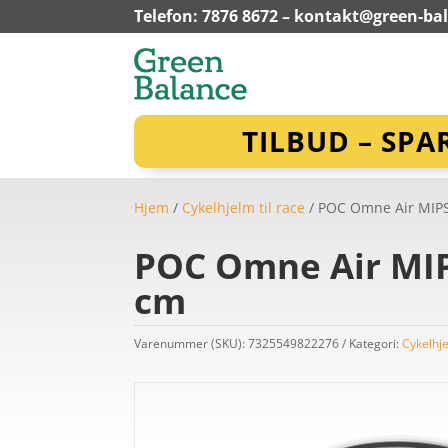
Telefon: 7876 8672 –
kontakt@green-ba
TILBUD – SPA
Hjem
/
Cykelhjelm til race
/ POC Omne Air MIPS 
POC Omne Air MIPS
cm
Varenummer (SKU):
7325549822276
Kategori:
Cykelhje