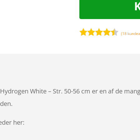
(
18
kundea
Bedømt
som
4.3
ud af 5
baseret
på
kundebedø
mmelser
ydrogen White – Str. 50-56 cm er en af de mange
iden.
leder her: