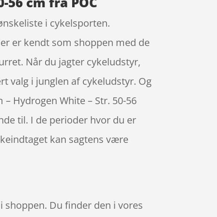
0-56 cm fra POC
skeliste i cykelsporten.
rtner er kendt som shoppen med de
urret. Når du jagter cykeludstyr,
ert valg i junglen af cykeludstyr. Og
m – Hydrogen White – Str. 50-56
 til. I de perioder hvor du er
æskeindtaget kan sagtens være
i shoppen. Du finder den i vores