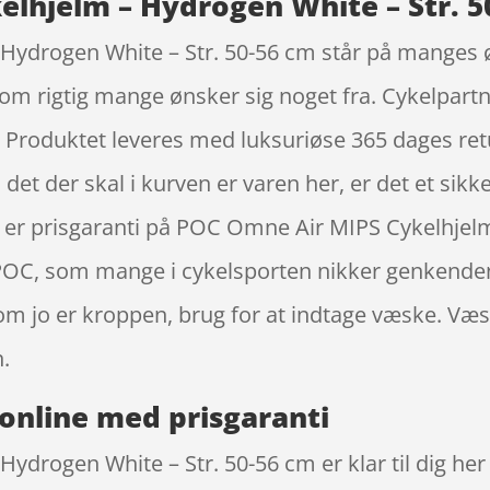
lhjelm – Hydrogen White – Str. 5
ydrogen White – Str. 50-56 cm står på manges øn
 som rigtig mange ønsker sig noget fra. Cykelpa
er. Produktet leveres med luksuriøse 365 dages ret
; det der skal i kurven er varen her, er det et sikk
der er prisgaranti på POC Omne Air MIPS Cykelhjel
C, som mange i cykelsporten nikker genkendende
som jo er kroppen, brug for at indtage væske. V
.
online med prisgaranti
drogen White – Str. 50-56 cm er klar til dig her 