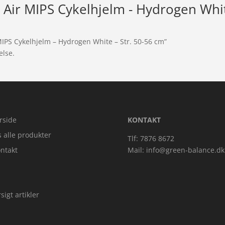
ir MIPS Cykelhjelm - Hydrogen White
IPS Cykelhjelm – Hydrogen White – Str. 50-56 cm”
else.
rside
KONTAKT
s alle produkter
Tlf: 7876 8672
ntakt
Mail:
info@green-balance.dk
sigt artikler