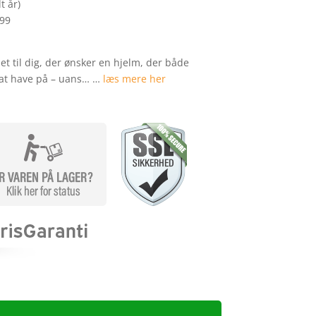
t år)
299
t til dig, der ønsker en hjelm, der både
 at have på – uans… …
læs mere her