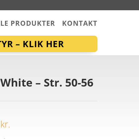
LLE PRODUKTER
KONTAKT
YR – KLIK HER
hite – Str. 50-56
0
kr.