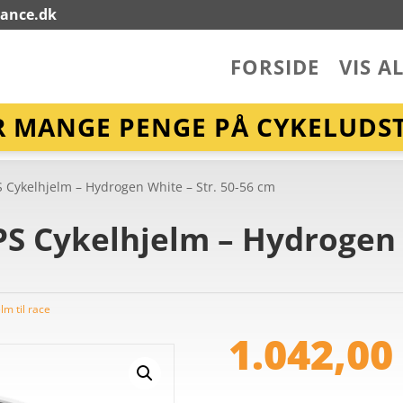
lance.dk
FORSIDE
VIS A
R MANGE PENGE PÅ CYKELUDST
Cykelhjelm – Hydrogen White – Str. 50-56 cm
 Cykelhjelm – Hydrogen W
lm til race
1.042,0