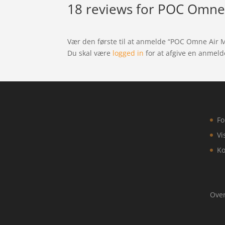
18 reviews for
POC Omne A
Vær den første til at anmelde “POC Omne Air M
Du skal være
logged in
for at afgive en anmeld
Fo
Vi
Ko
Over