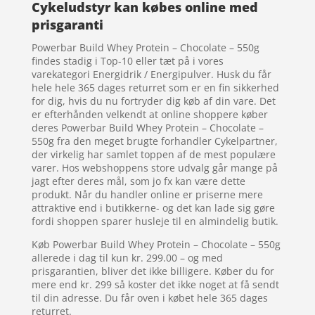
Cykeludstyr kan købes online med
prisgaranti
Powerbar Build Whey Protein – Chocolate – 550g
findes stadig i Top-10 eller tæt på i vores
varekategori Energidrik / Energipulver. Husk du får
hele hele 365 dages returret som er en fin sikkerhed
for dig, hvis du nu fortryder dig køb af din vare. Det
er efterhånden velkendt at online shoppere køber
deres Powerbar Build Whey Protein – Chocolate –
550g fra den meget brugte forhandler Cykelpartner,
der virkelig har samlet toppen af de mest populære
varer. Hos webshoppens store udvalg går mange på
jagt efter deres mål, som jo fx kan være dette
produkt. Når du handler online er priserne mere
attraktive end i butikkerne- og det kan lade sig gøre
fordi shoppen sparer husleje til en almindelig butik.
Køb Powerbar Build Whey Protein – Chocolate – 550g
allerede i dag til kun kr. 299.00 – og med
prisgarantien, bliver det ikke billigere. Køber du for
mere end kr. 299 så koster det ikke noget at få sendt
til din adresse. Du får oven i købet hele 365 dages
returret.