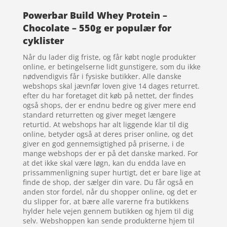
Powerbar Build Whey Protein –
Chocolate – 550g er populær for
cyklister
Når du lader dig friste, og får købt nogle produkter
online, er betingelserne lidt gunstigere, som du ikke
nødvendigvis får i fysiske butikker. Alle danske
webshops skal jævnfør loven give 14 dages returret.
efter du har foretaget dit køb på nettet, der findes
også shops, der er endnu bedre og giver mere end
standard returretten og giver meget længere
returtid. At webshops har alt liggende klar til dig
online, betyder også at deres priser online, og det
giver en god gennemsigtighed på priserne, i de
mange webshops der er på det danske marked. For
at det ikke skal være løgn, kan du endda lave en
prissammenligning super hurtigt, det er bare lige at
finde de shop, der sælger din vare. Du får også en
anden stor fordel, når du shopper online, og det er
du slipper for, at bære alle varerne fra butikkens
hylder hele vejen gennem butikken og hjem til dig
selv. Webshoppen kan sende produkterne hjem til