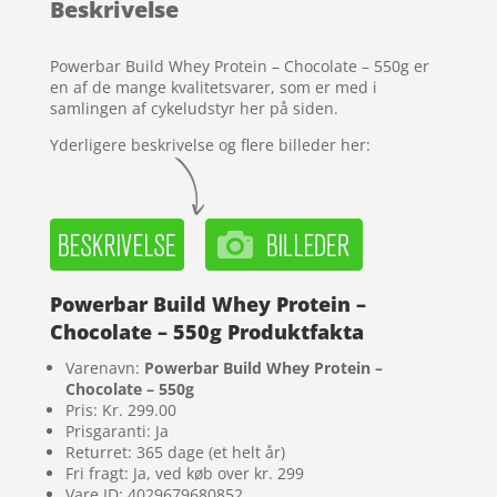
Beskrivelse
på
kundebed
ømmels
Powerbar Build Whey Protein – Chocolate – 550g er
er
en af de mange kvalitetsvarer, som er med i
samlingen af cykeludstyr her på siden.
Yderligere beskrivelse og flere billeder her:
Powerbar Build Whey Protein –
Chocolate – 550g Produktfakta
Varenavn:
Powerbar Build Whey Protein –
Chocolate – 550g
Pris: Kr. 299.00
Prisgaranti: Ja
Returret: 365 dage (et helt år)
Fri fragt: Ja, ved køb over kr. 299
Vare ID: 4029679680852