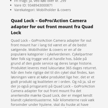
Fri fragt: Ja, ved køb over kr. 299
Vare ID: 9348943000871
Varekategori: Mobilholder & covers
Quad Lock – GoPro/Action Camera
adapter for out front mount fra Quad
Lock
Quad Lock – GoPro/Action Camera adapter for out
front mount har i lang tid været en af de bedst
sælgende. Mobilholder & covers er en af de
populære kategorier i cykelverdenen. Cykelpartner
føler folk sig trygge ved at handle hos, både på
grund af den gode service og deres lange historie.
Produktet leveres med luksuriøse 365 dages returret.
Når den hele rigtige del til din cykel skal findes, kan
løsningen være at købe produktet lige her, det er et
godt produkt og kvaliteten er i orden. Og nå ja, så er
der jo også prisgaranti på Quad Lock – GoPro/Action
Camera adapter for out front mount fra det
anerkendte mærke Quad Lock, der er meget kendt
blandt cykelentiuasterne. Når kilometerne rask væk
forsvinder under hjulene, skal du huske at have