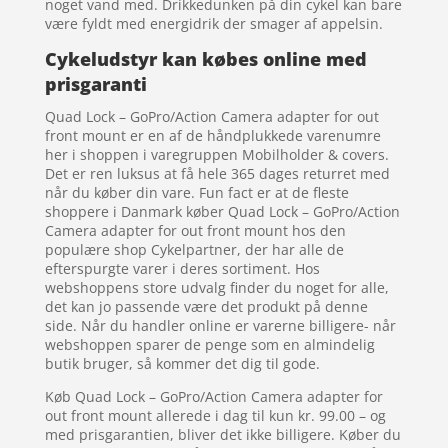
noget vand med. Drikkedunken på din cykel kan bare
være fyldt med energidrik der smager af appelsin.
Cykeludstyr kan købes online med
prisgaranti
Quad Lock – GoPro/Action Camera adapter for out
front mount er en af de håndplukkede varenumre
her i shoppen i varegruppen Mobilholder & covers.
Det er ren luksus at få hele 365 dages returret med
når du køber din vare. Fun fact er at de fleste
shoppere i Danmark køber Quad Lock – GoPro/Action
Camera adapter for out front mount hos den
populære shop Cykelpartner, der har alle de
efterspurgte varer i deres sortiment. Hos
webshoppens store udvalg finder du noget for alle,
det kan jo passende være det produkt på denne
side. Når du handler online er varerne billigere- når
webshoppen sparer de penge som en almindelig
butik bruger, så kommer det dig til gode.
Køb Quad Lock – GoPro/Action Camera adapter for
out front mount allerede i dag til kun kr. 99.00 – og
med prisgarantien, bliver det ikke billigere. Køber du