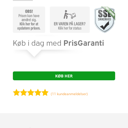
KØB HER
(
11
kundeanmeldelser)
Bedømt
som
4.8
ud af 5
baseret på