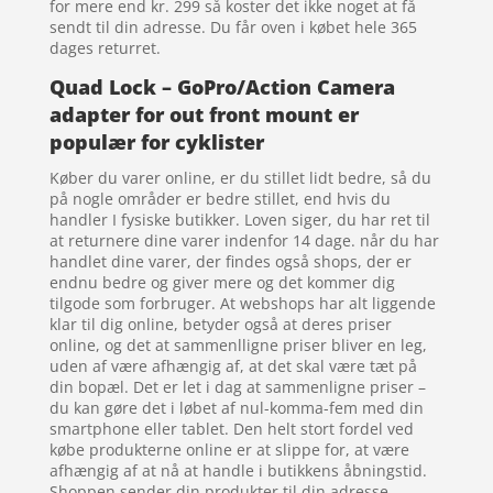
for mere end kr. 299 så koster det ikke noget at få
sendt til din adresse. Du får oven i købet hele 365
dages returret.
Quad Lock – GoPro/Action Camera
adapter for out front mount er
populær for cyklister
Køber du varer online, er du stillet lidt bedre, så du
på nogle områder er bedre stillet, end hvis du
handler I fysiske butikker. Loven siger, du har ret til
at returnere dine varer indenfor 14 dage. når du har
handlet dine varer, der findes også shops, der er
endnu bedre og giver mere og det kommer dig
tilgode som forbruger. At webshops har alt liggende
klar til dig online, betyder også at deres priser
online, og det at sammenlligne priser bliver en leg,
uden af være afhængig af, at det skal være tæt på
din bopæl. Det er let i dag at sammenligne priser –
du kan gøre det i løbet af nul-komma-fem med din
smartphone eller tablet. Den helt stort fordel ved
købe produkterne online er at slippe for, at være
afhængig af at nå at handle i butikkens åbningstid.
Shoppen sender din produkter til din adresse,