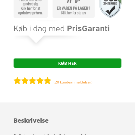
KØB HER
(
20
kundeanmeldelser)
Bedømt
som
5
ud
af 5
baseret på
Beskrivelse
kundebedøm
melser