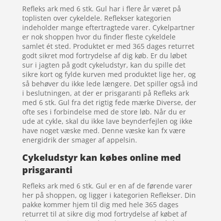
Refleks ark med 6 stk. Gul har i flere år været på
toplisten over cykeldele. Reflekser kategorien
indeholder mange eftertragtede varer. Cykelpartner
er nok shoppen hvor du finder fleste cykeldele
samlet ét sted. Produktet er med 365 dages returret
godt sikret mod fortrydelse af dig køb. Er du løbet
sur i jagten på godt cykeludstyr, kan du spille det
sikre kort og fylde kurven med produktet lige her, og
så behøver du ikke lede længere. Det spiller også ind
i beslutningen, at der er prisgaranti på Refleks ark
med 6 stk. Gul fra det rigtig fede mærke Diverse, der
ofte ses i forbindelse med de store løb. Når du er
ude at cykle, skal du ikke lave beynderfejlen og ikke
have noget væske med. Denne væske kan fx være
energidrik der smager af appelsin.
Cykeludstyr kan købes online med
prisgaranti
Refleks ark med 6 stk. Gul er en af de førende varer
her på shoppen, og ligger i kategorien Reflekser. Din
pakke kommer hjem til dig med hele 365 dages
returret til at sikre dig mod fortrydelse af købet af