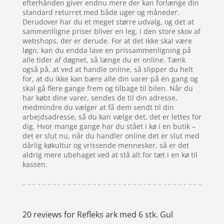
efterhånden giver endnu mere der kan forlænge din
standard returret med både uger og måneder.
Derudover har du et meget større udvalg, og det at
sammenlligne priser bliver en leg, i den store skov af
webshops, der er derude. For at det ikke skal være
løgn, kan du endda lave en prissammenligning på
alle tider af døgnet, så længe du er online. Tænk
også på, at ved at handle online, så slipper du helt
for, at du ikke kan bære alle din varer på én gang og
skal gå flere gange frem og tilbage til bilen. Når du
har købt dine varer, sendes de til din adresse,
medmindre du vælger at få dem sendt til din
arbejdsadresse, så du kan vælge det, det er lettes for
dig. Hvor mange gange har du stået i kø i en butik –
det er slut nu, når du handler online det er slut med
dårlig køkultur og vrissende mennesker, så er det
aldrig mere ubehaget ved at stå alt for tæt i en kø til
kassen.
20 reviews for
Refleks ark med 6 stk. Gul