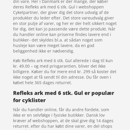
din vare. Her i Danmark er der mange, der køber
deres Refleks ark med 6 stk. Gul i webshoppen
Cykelpartner, der giver dig det store udvalg af de
produkter du leder efter. Det store vareudvalg giver
en stor pulje af varer, og her er der helt sikkert noget
for dig, det kan jo passende være dette produkt. Når
du handler online kan priserne findes lavere end i
butikker- det skyldes bl.a. at sådan noget som
husleje kan være meget lavere, da en god
beliggenhed ikke er nødvendig.
Køb Refleks ark med 6 stk. Gul allerede i dag til kun
kr. 49.00 – og med prisgarantien, bliver det ikke
billigere. Køber du for mere end kr. 299 så koster det
ikke noget at få sendt til din adresse. Du får oven i
købet hele 365 dages returret.
Refleks ark med 6 stk. Gul er populær
for cyklister
Når du handler online, får du andre fordele, som
ikke er en selvfølge i fysiske butikker. Dansk lov
kræver af webshoppen, at de skal give dig 14 dages
returret. efter du har købt dine varer, en del shops