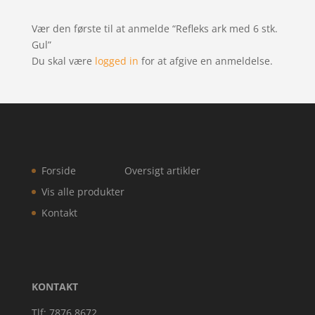
Vær den første til at anmelde “Refleks ark med 6 stk.
Gul”
Du skal være
logged in
for at afgive en anmeldelse.
Forside
Oversigt artikler
Vis alle produkter
Kontakt
KONTAKT
Tlf: 7876 8672