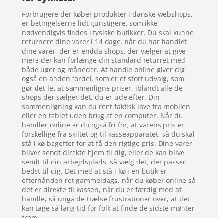
Forbrugere der køber produkter i danske webshops,
er betingelserne lidt gunstigere, som ikke
nødvendigvis findes i fysiske butikker. Du skal kunne
returnere dine varer i 14 dage. når du har handlet
dine varer, der er endda shops, der vælger at give
mere der kan forlænge din standard returret med
både uger og måneder. At handle online giver dig
også en anden fordel, som er et stort udvalg, som
gør det let at sammenligne priser, iblandt alle de
shops der sælger det, du er ude efter. Din
sammenligning kan du rent faktisk lave fra mobilen
eller en tablet uden brug af en computer. Når du
handler online er du også fri for, at varens pris er
forskellige fra skiltet og til kasseapparatet, så du skal
stå i kø bagefter for at få den rigtige pris. Dine varer
bliver sendt direkte hjem til dig, eller de kan blive
sendt til din arbejdsplads, så vælg det, der passer
bedst til dig. Det med at stå i kø i en butik er
efterhånden ret gammeldags, når du køber online så
det er direkte til kassen, når du er færdig med at
handle, så ungå de trælse frustrationer over, at det
kan tage så lang tid for folk at finde de sidste mønter
frem.