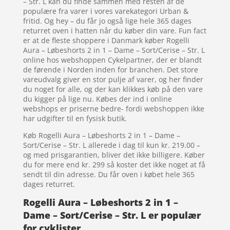
– Str. L kan du finde sammen med resten af de
populære fra varer i vores varekategori Urban &
fritid. Og hey – du får jo også lige hele 365 dages
returret oven i hatten når du køber din vare. Fun fact
er at de fleste shoppere i Danmark køber Rogelli
Aura – Løbeshorts 2 in 1 – Dame – Sort/Cerise – Str. L
online hos webshoppen Cykelpartner, der er blandt
de førende i Norden inden for branchen. Det store
vareudvalg giver en stor pulje af varer, og her finder
du noget for alle, og der kan klikkes køb på den vare
du kigger på lige nu. Købes der ind i online
webshops er priserne bedre- fordi webshoppen ikke
har udgifter til en fysisk butik.
Køb Rogelli Aura – Løbeshorts 2 in 1 – Dame –
Sort/Cerise – Str. L allerede i dag til kun kr. 219.00 –
og med prisgarantien, bliver det ikke billigere. Køber
du for mere end kr. 299 så koster det ikke noget at få
sendt til din adresse. Du får oven i købet hele 365
dages returret.
Rogelli Aura – Løbeshorts 2 in 1 –
Dame – Sort/Cerise – Str. L er populær
for cyklister