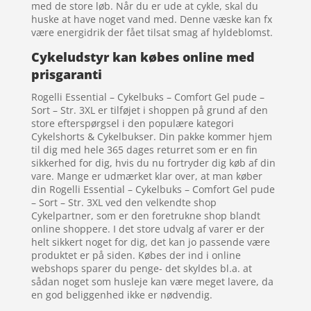
med de store løb. Når du er ude at cykle, skal du
huske at have noget vand med. Denne væske kan fx
være energidrik der fået tilsat smag af hyldeblomst.
Cykeludstyr kan købes online med
prisgaranti
Rogelli Essential – Cykelbuks – Comfort Gel pude –
Sort – Str. 3XL er tilføjet i shoppen på grund af den
store efterspørgsel i den populære kategori
Cykelshorts & Cykelbukser. Din pakke kommer hjem
til dig med hele 365 dages returret som er en fin
sikkerhed for dig, hvis du nu fortryder dig køb af din
vare. Mange er udmærket klar over, at man køber
din Rogelli Essential – Cykelbuks – Comfort Gel pude
– Sort – Str. 3XL ved den velkendte shop
Cykelpartner, som er den foretrukne shop blandt
online shoppere. I det store udvalg af varer er der
helt sikkert noget for dig, det kan jo passende være
produktet er på siden. Købes der ind i online
webshops sparer du penge- det skyldes bl.a. at
sådan noget som husleje kan være meget lavere, da
en god beliggenhed ikke er nødvendig.