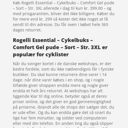
Køb Rogelli Essential – Cykelbuks – Comfort Gel pude
– Sort – Str. 3XL allerede i dag til kun kr. 399.00 – og
med prisgarantien, bliver det ikke billigere. Køber du
for mere end kr. 299 så koster det ikke noget at få
sendt til din adresse. Du får oven i købet hele 365
dages returret.
Rogelli Essential – Cykelbuks –
Comfort Gel pude – Sort – Str. 3XL er
populær for cyklister
Når du svinger kortet i de danske webshops, er der
bedre fordele, som du ikke nødvendigvis får i fysiske
butikker. Du skal kunne returnere dine varer i 14
dage. når dine varer købes i en shop, og i nogle
tilfælde giver shoppen endda mere og nogle giver
endda et helt års returret. At webshops har alt
liggende klar til dig online, betyder også at deres
priser online, og det giver en god gennemsigtighed
på priserne, iblandt alle de shops der sælger det, du
er ude efter. Og du kan endda gøre det så snart du
lige har fem minutter, og sidder ved computeren
eller med din telefon. En anden ting du også slipper