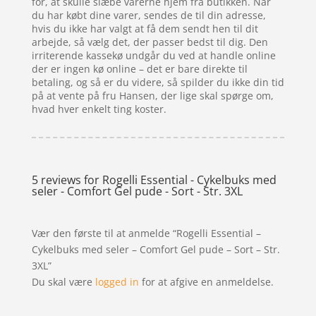
for, at skulle slæbe varerne hjem fra butikken. Når
du har købt dine varer, sendes de til din adresse,
hvis du ikke har valgt at få dem sendt hen til dit
arbejde, så vælg det, der passer bedst til dig. Den
irriterende kassekø undgår du ved at handle online
der er ingen kø online – det er bare direkte til
betaling, og så er du videre, så spilder du ikke din tid
på at vente på fru Hansen, der lige skal spørge om,
hvad hver enkelt ting koster.
5 reviews for
Rogelli Essential - Cykelbuks med
seler - Comfort Gel pude - Sort - Str. 3XL
Vær den første til at anmelde “Rogelli Essential –
Cykelbuks med seler – Comfort Gel pude – Sort – Str.
3XL”
Du skal være
logged in
for at afgive en anmeldelse.