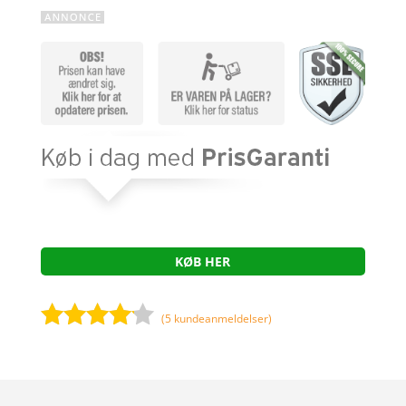
KØB HER
(
5
kundeanmeldelser)
Bedømt
som
4
ud af 5