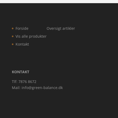
Forside
Oversigt artikler
Vis alle produkter
Kontakt
KONTAKT
Tlf: 7876 8672
Mail:
info@green-balance.dk