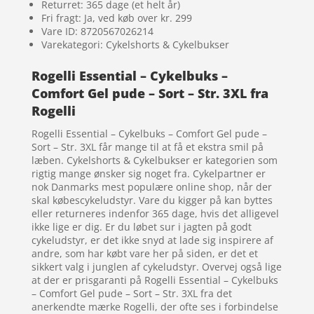
Returret: 365 dage (et helt år)
Fri fragt: Ja, ved køb over kr. 299
Vare ID: 8720567026214
Varekategori: Cykelshorts & Cykelbukser
Rogelli Essential – Cykelbuks –
Comfort Gel pude – Sort – Str. 3XL fra
Rogelli
Rogelli Essential – Cykelbuks – Comfort Gel pude –
Sort – Str. 3XL får mange til at få et ekstra smil på
læben. Cykelshorts & Cykelbukser er kategorien som
rigtig mange ønsker sig noget fra. Cykelpartner er
nok Danmarks mest populære online shop, når der
skal købescykeludstyr. Vare du kigger på kan byttes
eller returneres indenfor 365 dage, hvis det alligevel
ikke lige er dig. Er du løbet sur i jagten på godt
cykeludstyr, er det ikke snyd at lade sig inspirere af
andre, som har købt vare her på siden, er det et
sikkert valg i junglen af cykeludstyr. Overvej også lige
at der er prisgaranti på Rogelli Essential – Cykelbuks
– Comfort Gel pude – Sort – Str. 3XL fra det
anerkendte mærke Rogelli, der ofte ses i forbindelse