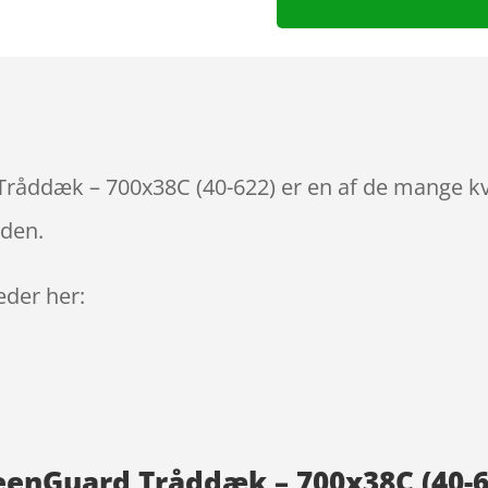
åddæk – 700x38C (40-622) er en af de mange kva
iden.
leder her:
enGuard Tråddæk – 700x38C (40-6