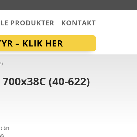
LLE PRODUKTER
KONTAKT
YR – KLIK HER
2)
700x38C (40-622)
t år)
299