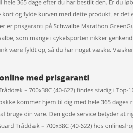
 hele 365 dage efter du har bestilt den. Er du løb
e kort og fylde kurven med dette produkt, er det et
t der er prisgaranti på Schwalbe Marathon Green
lbe, som mange i cykelsporten nikker genkendend
dunk være fyldt op, så du har noget væske. Væske
online med prisgaranti
dæk – 700x38C (40-622) findes stadig i Top-10 e
pakke kommer hjem til dig med hele 365 dages re
skal bruge din vare. Den gode service betyder at
ard Tråddæk – 700x38C (40-622) hos onlineshopp