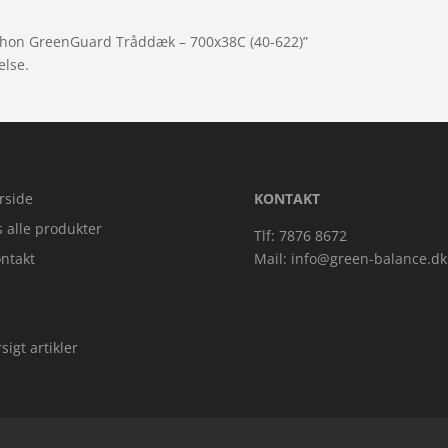
athon GreenGuard Tråddæk – 700x38C (40-622)”
else.
rside
KONTAKT
s alle produkter
Tlf: 7876 8672
ntakt
Mail:
info@green-balance.dk
sigt artikler