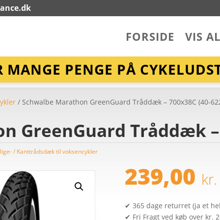
lance.dk
FORSIDE
VIS A
R MANGE PENGE PÅ CYKELUDST
ykler
/ Schwalbe Marathon GreenGuard Tråddæk – 700x38C (40-62
n GreenGuard Tråddæk – 
ige- / Kanttrådsdæk til voksencykler
239,00
kr.
✔ 365 dage returret (ja et hel
✔ Fri Fragt ved køb over kr. 