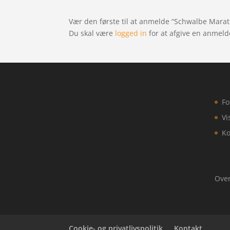
Vær den første til at anmelde “Schwalbe Mar
Du skal være
logged in
for at afgive en anmeld
Fo
Vi
Ko
Over
Cookie- og privatlivspolitik
Kontakt