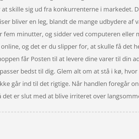
 at skille sig ud fra konkurrenterne i markedet.
ser bliver en leg, blandt de mange udbydere af v
ar fem minutter, og sidder ved computeren eller 
nline, og det er du slipper for, at skulle få det h
ppen får Posten til at levere dine varer til din ad
passer bedst til dig. Glem alt om at stå i kø, hvor
kke går ind til det rigtige. Når handlen foregår onl
å det er slut med at blive irriteret over langsom