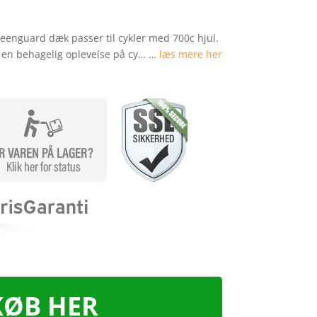
enguard dæk passer til cykler med 700c hjul.
g en behagelig oplevelse på cy… …
læs mere her
KØB HER