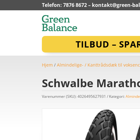
Telefon: 7876 8672 –
kontakt@green-ba
TILBUD – SPA
Hjem
/
Almindelige- / Kanttrådsdæk til voksenc
Schwalbe Maratho
Varenummer (SKU):
4026495627931
Kategori:
Almindel