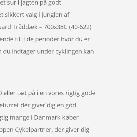
et sur i jagten på godt
 sikkert valg i junglen af
Guard Tråddæk – 700x38C (40-622)
e til. I de perioder hvor du er
n du indtager under cyklingen kan
ller tæt på i en vores rigtig gode
turret der giver dig en god
 rigtig mange i Danmark køber
en Cykelpartner, der giver dig