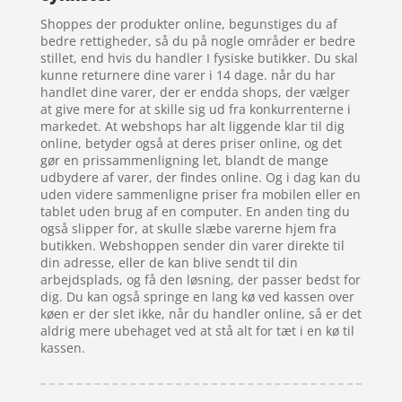
Shoppes der produkter online, begunstiges du af
bedre rettigheder, så du på nogle områder er bedre
stillet, end hvis du handler I fysiske butikker. Du skal
kunne returnere dine varer i 14 dage. når du har
handlet dine varer, der er endda shops, der vælger
at give mere for at skille sig ud fra konkurrenterne i
markedet. At webshops har alt liggende klar til dig
online, betyder også at deres priser online, og det
gør en prissammenligning let, blandt de mange
udbydere af varer, der findes online. Og i dag kan du
uden videre sammenligne priser fra mobilen eller en
tablet uden brug af en computer. En anden ting du
også slipper for, at skulle slæbe varerne hjem fra
butikken. Webshoppen sender din varer direkte til
din adresse, eller de kan blive sendt til din
arbejdsplads, og få den løsning, der passer bedst for
dig. Du kan også springe en lang kø ved kassen over
køen er der slet ikke, når du handler online, så er det
aldrig mere ubehaget ved at stå alt for tæt i en kø til
kassen.