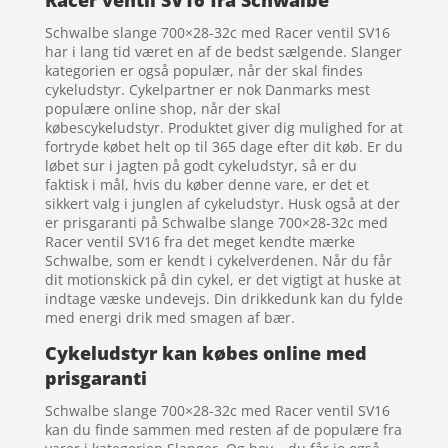
Racer ventil SV16 fra Schwalbe
Schwalbe slange 700×28-32c med Racer ventil SV16
har i lang tid været en af de bedst sælgende. Slanger
kategorien er også populær, når der skal findes
cykeludstyr. Cykelpartner er nok Danmarks mest
populære online shop, når der skal
købescykeludstyr. Produktet giver dig mulighed for at
fortryde købet helt op til 365 dage efter dit køb. Er du
løbet sur i jagten på godt cykeludstyr, så er du
faktisk i mål, hvis du køber denne vare, er det et
sikkert valg i junglen af cykeludstyr. Husk også at der
er prisgaranti på Schwalbe slange 700×28-32c med
Racer ventil SV16 fra det meget kendte mærke
Schwalbe, som er kendt i cykelverdenen. Når du får
dit motionskick på din cykel, er det vigtigt at huske at
indtage væske undevejs. Din drikkedunk kan du fylde
med energi drik med smagen af bær.
Cykeludstyr kan købes online med
prisgaranti
Schwalbe slange 700×28-32c med Racer ventil SV16
kan du finde sammen med resten af de populære fra