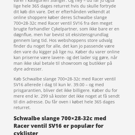
varer i kategorien Slanger. Og hey – du får jo også
lige hele 365 dages returret hvis du skulle fortryde
dit køb din vare. Det er efterhånden velkendt at
online shoppere køber deres Schwalbe slange
700×28-32c med Racer ventil SV16 fra den meget
brugte forhandler Cykelpartner, som ikke bare er en
døgnflue, men har bevist sit eksistensgrundlag
gennem lang tid. Hos webshoppens store udvalg
finder du noget for alle, det kan jo passende være
den vare du kigger på lige nu. Køber du varer online
kan priserne være lavere- og det lader sig gøre, når
man ikke skal betale til showroom og butikker på
dyre adresser.
Køb Schwalbe slange 700×28-32c med Racer ventil
SV16 allerede i dag til kun kr. 39.00 – og med
prisgarantien, bliver det ikke billigere. Køber du for
mere end kr. 299 så koster det ikke noget at få sendt
til din adresse. Du får oven i købet hele 365 dages
returret.
Schwalbe slange 700×28-32c med
Racer ventil SV16 er populær for
cyklister