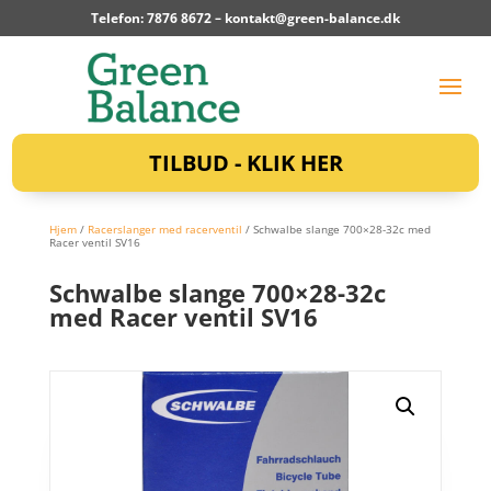
Telefon: 7876 8672 –
kontakt@green-balance.dk
TILBUD - KLIK HER
Hjem
/
Racerslanger med racerventil
/ Schwalbe slange 700×28-32c med
Racer ventil SV16
Schwalbe slange 700×28-32c
med Racer ventil SV16