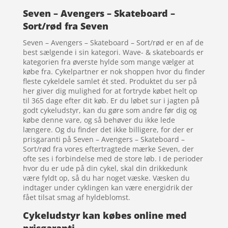
Seven – Avengers – Skateboard –
Sort/rød fra Seven
Seven – Avengers – Skateboard – Sort/rød er en af de
best sælgende i sin kategori. Wave- & skateboards er
kategorien fra øverste hylde som mange vælger at
købe fra. Cykelpartner er nok shoppen hvor du finder
fleste cykeldele samlet ét sted. Produktet du ser på
her giver dig mulighed for at fortryde købet helt op
til 365 dage efter dit køb. Er du løbet sur i jagten på
godt cykeludstyr, kan du gøre som andre før dig og
købe denne vare, og så behøver du ikke lede
længere. Og du finder det ikke billigere, for der er
prisgaranti på Seven – Avengers – Skateboard –
Sort/rød fra vores eftertragtede mærke Seven, der
ofte ses i forbindelse med de store løb. I de perioder
hvor du er ude på din cykel, skal din drikkedunk
være fyldt op, så du har noget væske. Væsken du
indtager under cyklingen kan være energidrik der
fået tilsat smag af hyldeblomst.
Cykeludstyr kan købes online med