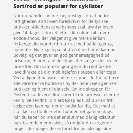
Sort/rød er populær for cyklister
Når du handler online, begunstiges du af bedre
rettigheder, end loven foreskriver for de fysiske
butikker. Alle danske webshops skal jævnfør loven
give 14 dages returret. efter dit online køb, der er
endda shops, der vælger at give mere der kan
forlænge din standard returret med både uger og
måneder. Husk også på, at du online har et kæmpe
udvalg, og det giver en god gennemsigtighed på
priserne, iblandt alle de shops der sælger det, du er
ude efter. Din sammenligning kan du rent faktisk
lave direkte på din mobiltelefon i bussen eller toget.
Ved at købe dine varer online, slipper du for, at bære
alle varerne fra butikkens hylder hele vejen gennem
butikken og hjem til dig selv. Online shoppen får
Posten til at levere dine varer til din adresse, eller de
kan blive sendt til din arbejdsplads, så du kan frit
vælge den løsning, der er bedst for dig. Det med at
stå i kø i en butik er efterhånden ret gammeldags,
når du køber online det er slut med dårlig køkultur
og vrissende mennesker, så undgår du skrigende
unger, der plager deres forældre om slik og søde