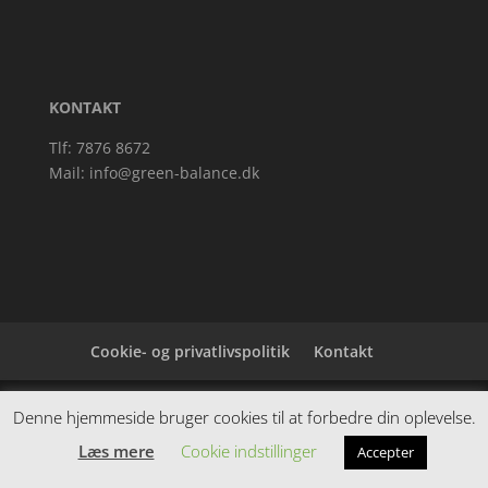
KONTAKT
Tlf: 7876 8672
Mail:
info@green-balance.dk
Cookie- og privatlivspolitik
Kontakt
Denne hjemmeside samler et bredt udvalg af
Denne hjemmeside bruger cookies til at forbedre din oplevelse.
spændende varer. Siden er et affiiliatesite, og nogle
Læs mere
Cookie indstillinger
Accepter
links kan være affiliatelinks.