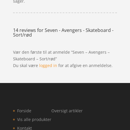
sager.
14 reviews for
Seven - Avengers - Skateboard -
Sort/rød
Vær den første til at anmelde “Seven – Avengers –
Skateboard – Sort/rød”
Du skal være
logged in
for at afgive en anmeldelse.
Forside
Oversigt artikler
Vis alle produkter
Kontakt