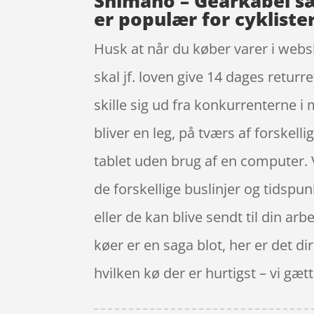
Shimano – Gearkabel sæ
er populær for cykliste
Husk at når du køber varer i webs
skal jf. loven give 14 dages returr
skille sig ud fra konkurrenterne 
bliver en leg, på tværs af forskel
tablet uden brug af en computer. Ve
de forskellige buslinjer og tidspun
eller de kan blive sendt til din ar
køer er en saga blot, her er det 
hvilken kø der er hurtigst – vi gætte