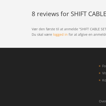
8 reviews for
SHIFT CABLE
Vær den første til at anmelde “SHIFT CABLE SET
Du skal være
logged in
for at afgive en anmeld
Fo
Vi
Ko
Over