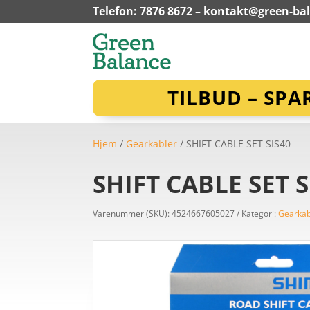
Telefon: 7876 8672 –
kontakt@green-ba
TILBUD – SPA
Hjem
/
Gearkabler
/ SHIFT CABLE SET SIS40
SHIFT CABLE SET S
Varenummer (SKU):
4524667605027
Kategori:
Gearkab