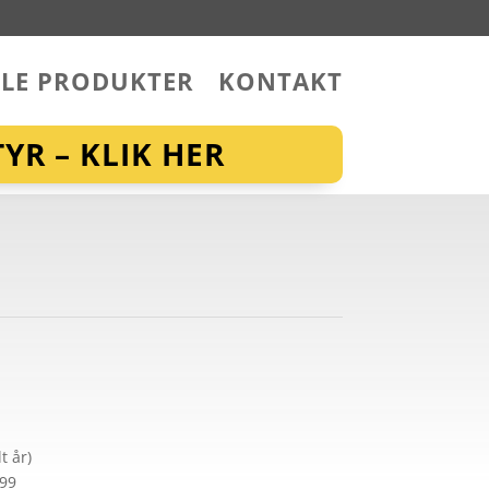
LLE PRODUKTER
KONTAKT
YR – KLIK HER
t år)
299