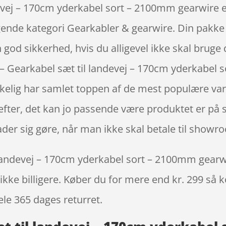
evej – 170cm yderkabel sort – 2100mm gearwire er
lgende kategori Gearkabler & gearwire. Din pakk
n god sikkerhed, hvis du alligevel ikke skal bruge
 Gearkabel sæt til landevej – 170cm yderkabel 
kelig har samlet toppen af de mest populære v
efter, det kan jo passende være produktet er på 
ader sig gøre, når man ikke skal betale til show
andevej – 170cm yderkabel sort – 2100mm gearwire
ikke billigere. Køber du for mere end kr. 299 så ko
ele 365 dages returret.