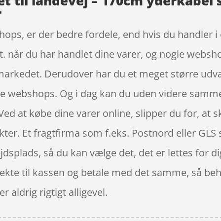
t til landevej – 170cm yderkabel
r
hops, er der bedre fordele, end hvis du handler 
et. når du har handlet dine varer, og nogle websho
i markedet. Derudover har du et meget større udva
lige webshops. Og i dag kan du uden videre samme
d at købe dine varer online, slipper du for, at sk
kter. Et fragtfirma som f.eks. Postnord eller GLS 
bejdsplads, så du kan vælge det, det er lettes for 
direkte til kassen og betale med det samme, så be
r aldrig rigtigt alligevel.