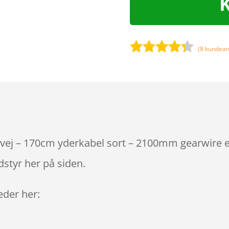
(
8
kundean
Bedømt
som
4.2
ud af 5
baseret
på
kundebedø
mmelser
evej – 170cm yderkabel sort – 2100mm gearwire er
styr her på siden.
leder her: