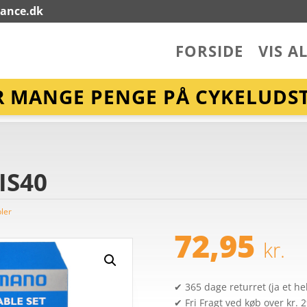
lance.dk
FORSIDE
VIS A
R MANGE PENGE PÅ CYKELUDST
IS40
ler
72,95
kr.
✔ 365 dage returret (ja et hel
✔ Fri Fragt ved køb over kr. 