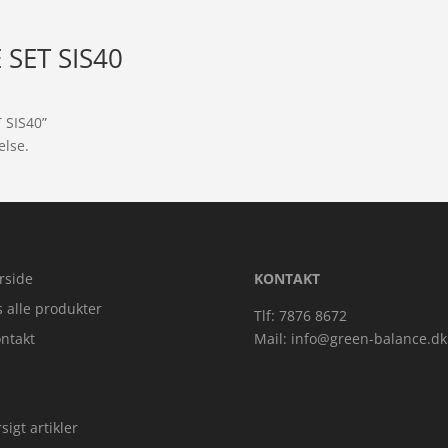
 SET SIS40
 SIS40”
else.
rside
KONTAKT
s alle produkter
Tlf: 7876 8672
ntakt
Mail:
info@green-balance.dk
sigt artikler