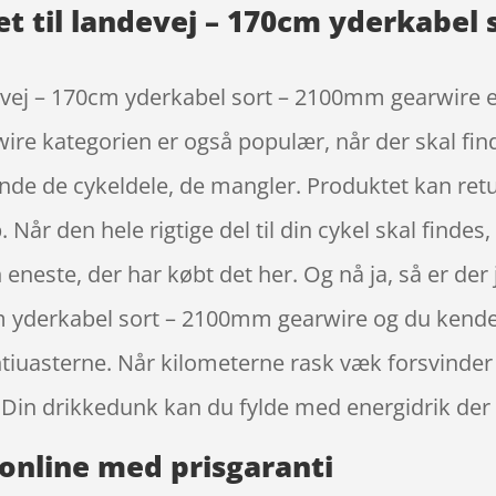
t til landevej – 170cm yderkabel
evej – 170cm yderkabel sort – 2100mm gearwire e
re kategorien er også populær, når der skal fin
 finde de cykeldele, de mangler. Produktet kan ret
 Når den hele rigtige del til din cykel skal findes, 
 eneste, der har købt det her. Og nå ja, så er de
cm yderkabel sort – 2100mm gearwire og du ken
iuasterne. Når kilometerne rask væk forsvinder u
Din drikkedunk kan du fylde med energidrik der f
online med prisgaranti