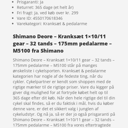
Prisgaranti: Ja
Returret: 365 dage (et helt år)
Fri fragt: Ja, ved køb over kr. 299
Vare ID: 4550170618346
Varekategori: Kranksæt & pedalarme
Shimano Deore – Kranksæt 1×10/11
gear – 32 tands – 175mm pedalarme –
M5100 fra Shimano
Shimano Deore – Kranksæt 1×10/11 gear – 32 tands –
175mm pedalarme – M5100 står på manges
ønskeliste i cykelsporten. Kranksæt & pedalarme
kategorien har nogle af de fedeste ting, når du
cykler. Cykelpartner er kendt som shoppen med de
rigtige mærker til de rigtige priser. Vare du kigger på
giver dig mulighed for at fortryde købet helt op til
365 dage efter dit køb. Når den hele rigtige del til din
cykel skal findes, så er du faktisk i mål, hvis du køber
denne vare, er det et sikkert valg i junglen af
cykeludstyr. Og nå ja, så er der jo også prisgaranti på
Shimano Deore – Kranksæt 1×10/11 gear – 32 tands –
175mm pedalarme – M5100 fra vores eftertragtede