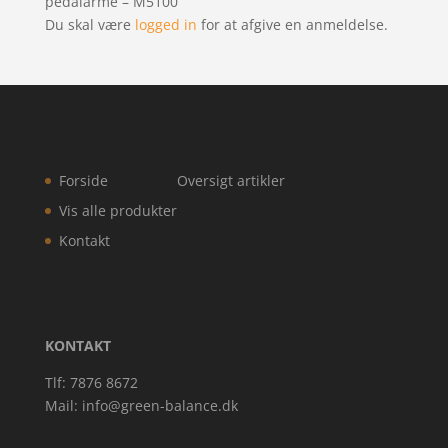
pedalarme – M5100”
Du skal være
logged in
for at afgive en anmeldelse.
Forside
Oversigt artikler
Vis alle produkter
Kontakt
KONTAKT
Tlf: 7876 8672
Mail:
info@green-balance.dk