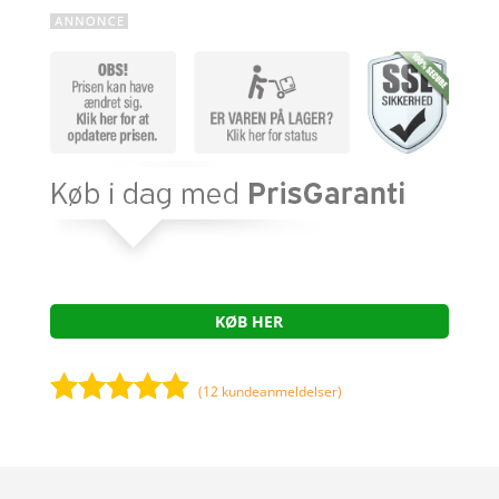
KØB HER
(
12
kundeanmeldelser)
Bedømt
som
4.8
ud af 5