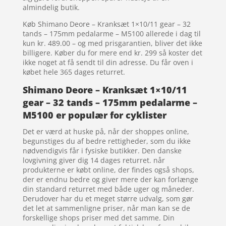
almindelig butik.
Køb Shimano Deore – Kranksæt 1×10/11 gear – 32
tands – 175mm pedalarme – M5100 allerede i dag til
kun kr. 489.00 – og med prisgarantien, bliver det ikke
billigere. Køber du for mere end kr. 299 så koster det
ikke noget at få sendt til din adresse. Du får oven i
købet hele 365 dages returret.
Shimano Deore – Kranksæt 1×10/11
gear – 32 tands – 175mm pedalarme –
M5100 er populær for cyklister
Det er værd at huske på, når der shoppes online,
begunstiges du af bedre rettigheder, som du ikke
nødvendigvis får i fysiske butikker. Den danske
lovgivning giver dig 14 dages returret. når
produkterne er købt online, der findes også shops,
der er endnu bedre og giver mere der kan forlænge
din standard returret med både uger og måneder.
Derudover har du et meget større udvalg, som gør
det let at sammenligne priser, når man kan se de
forskellige shops priser med det samme. Din