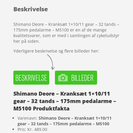
baseret på
Beskrivelse
kundebedø
mmelser
Shimano Deore – Kranksæt 1×10/11 gear – 32 tands –
175mm pedalarme – M5100 er en af de mange
kvalitetsvarer, som er med i samlingen af cykeludstyr
her på siden.
Yderligere beskrivelse og flere billeder her:
Shimano Deore – Kranksæt 1×10/11
gear – 32 tands – 175mm pedalarme –
M5100 Produktfakta
Varenavn:
Shimano Deore – Kranksæt 1×10/11
gear – 32 tands – 175mm pedalarme – M5100
Pris: Kr. 489.00