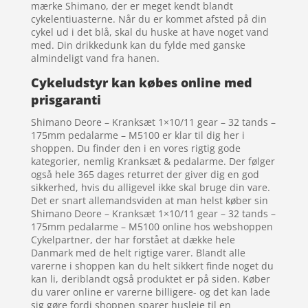
mærke Shimano, der er meget kendt blandt
cykelentiuasterne. Når du er kommet afsted på din
cykel ud i det blå, skal du huske at have noget vand
med. Din drikkedunk kan du fylde med ganske
almindeligt vand fra hanen.
Cykeludstyr kan købes online med
prisgaranti
Shimano Deore – Kranksæt 1×10/11 gear – 32 tands –
175mm pedalarme – M5100 er klar til dig her i
shoppen. Du finder den i en vores rigtig gode
kategorier, nemlig Kranksæt & pedalarme. Der følger
også hele 365 dages returret der giver dig en god
sikkerhed, hvis du alligevel ikke skal bruge din vare.
Det er snart allemandsviden at man helst køber sin
Shimano Deore – Kranksæt 1×10/11 gear – 32 tands –
175mm pedalarme – M5100 online hos webshoppen
Cykelpartner, der har forstået at dække hele
Danmark med de helt rigtige varer. Blandt alle
varerne i shoppen kan du helt sikkert finde noget du
kan li, deriblandt også produktet er på siden. Køber
du varer online er varerne billigere- og det kan lade
sig gøre fordi shoppen sparer husleje til en