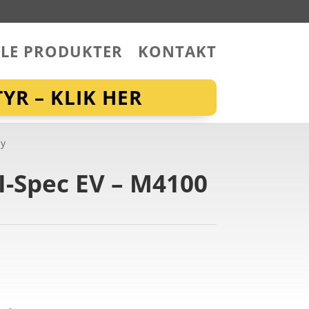
LLE PRODUKTER
KONTAKT
YR – KLIK HER
ay
 I-Spec EV – M4100