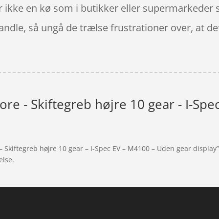
 ikke en kø som i butikker eller supermarkeder så
dle, så ungå de trælse frustrationer over, at det 
e - Skiftegreb højre 10 gear - I-Spe
 Skiftegreb højre 10 gear – I-Spec EV – M4100 – Uden gear display
else.