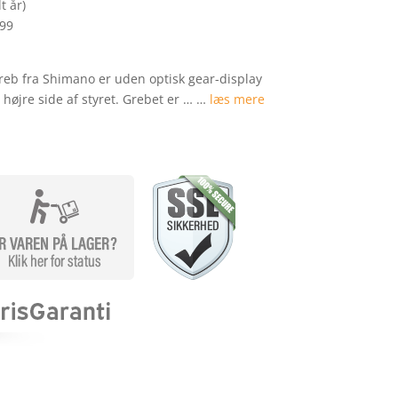
t år)
299
reb fra Shimano er uden optisk gear-display
 højre side af styret. Grebet er … …
læs mere