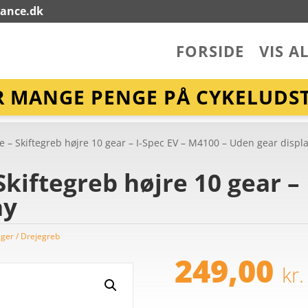
lance.dk
FORSIDE
VIS A
R MANGE PENGE PÅ CYKELUDST
 – Skiftegreb højre 10 gear – I-Spec EV – M4100 – Uden gear displ
kiftegreb højre 10 gear –
ay
ger / Drejegreb
249,00
kr.