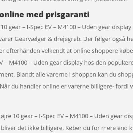
online med prisgaranti
10 gear – I-Spec EV – M4100 – Uden gear display
varer Gearvælger & drejegreb. Der følger også he
t er efterhånden velkendt at online shoppere kø
 EV – M4100 – Uden gear display hos den populære
iment. Blandt alle varerne i shoppen kan du shopp
Når du handler online er varerne billigere- fordi 
jre 10 gear – I-Spec EV – M4100 – Uden gear displ
bliver det ikke billigere. Køber du for mere end k