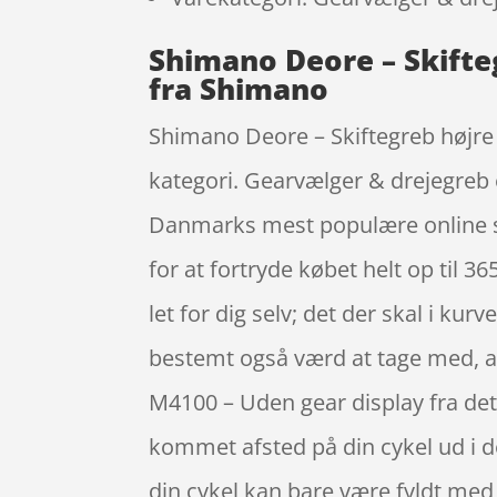
Shimano Deore – Skifteg
fra Shimano
Shimano Deore – Skiftegreb højre 
kategori. Gearvælger & drejegreb 
Danmarks mest populære online sh
for at fortryde købet helt op til 3
let for dig selv; det der skal i ku
bestemt også værd at tage med, at
M4100 – Uden gear display fra det
kommet afsted på din cykel ud i d
din cykel kan bare være fyldt med 