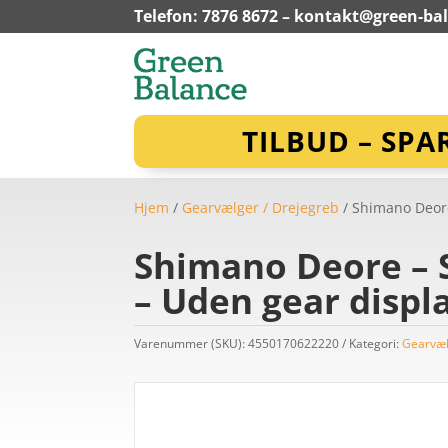
Telefon: 7876 8672 –
kontakt@green-ba
TILBUD – SPA
Hjem
/
Gearvælger / Drejegreb
/ Shimano Deore
Shimano Deore – S
– Uden gear displ
Varenummer (SKU):
4550170622220
Kategori:
Gearvæl