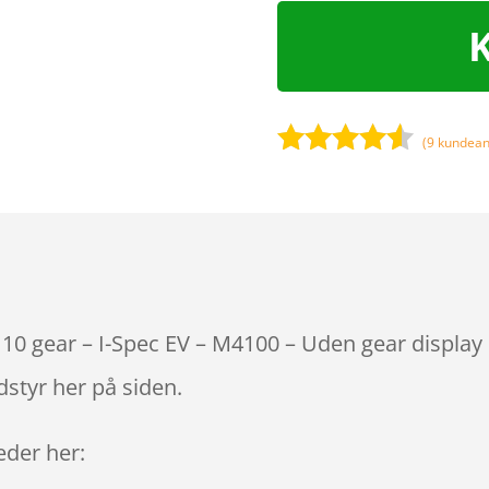
(
9
kundean
Bedømt
som
4.4
ud af 5
baseret
på
kundebedø
mmelser
10 gear – I-Spec EV – M4100 – Uden gear display 
styr her på siden.
leder her: