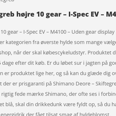
reb højre 10 gear – I-Spec EV – M
10 gear – I-Spec EV – M4100 – Uden gear display e
er kategorien fra øverste hylde som mange vælge
op, når der skal købescykeludstyr. Produktet du
65 dage efter dit køb. Er du løbet sur i jagten på g
rven er produktet lige her, og så kan du glæde dig 
 der er prisgaranti på Shimano Deore – Skiftegre
 rigtig fede mærke Shimano, der ofte ses i forbin
et blå, skal din drikkedunk være fyldt op, så du
energidrik der fået tilsat smag af hyldeblomst.