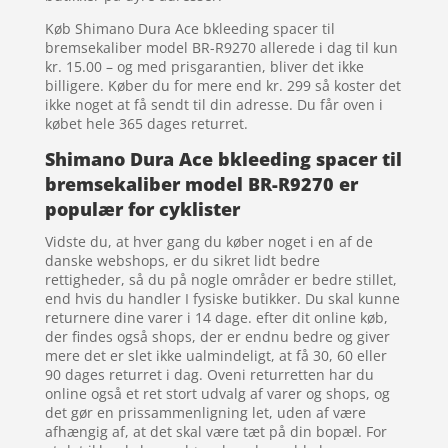
Køb Shimano Dura Ace bkleeding spacer til
bremsekaliber model BR-R9270 allerede i dag til kun
kr. 15.00 – og med prisgarantien, bliver det ikke
billigere. Køber du for mere end kr. 299 så koster det
ikke noget at få sendt til din adresse. Du får oven i
købet hele 365 dages returret.
Shimano Dura Ace bkleeding spacer til
bremsekaliber model BR-R9270 er
populær for cyklister
Vidste du, at hver gang du køber noget i en af de
danske webshops, er du sikret lidt bedre
rettigheder, så du på nogle områder er bedre stillet,
end hvis du handler I fysiske butikker. Du skal kunne
returnere dine varer i 14 dage. efter dit online køb,
der findes også shops, der er endnu bedre og giver
mere det er slet ikke ualmindeligt, at få 30, 60 eller
90 dages returret i dag. Oveni returretten har du
online også et ret stort udvalg af varer og shops, og
det gør en prissammenligning let, uden af være
afhængig af, at det skal være tæt på din bopæl. For