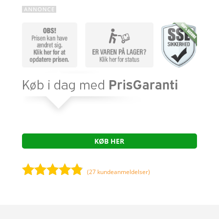
KØB HER
(
27
kundeanmeldelser)
Bedømt
som
4.7
ud af 5