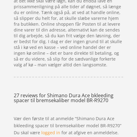
at det ikke skal være løgn, kan du endda lave en
prissammenligning på alle tider af døgnet, så længe
du er online. Tænk også på, at ved at handle online,
så slipper du helt for, at skulle slæbe varerne hjem
fra butikken. Online shoppen får Posten til at levere
dine varer til din adresse, alternativt kan de sendes
til dig arbejde, så du kan frit vælge den løsning, der
er bedst for dig. I dag er der ingen grund til at skulle
stå i kø ved en kasse – ved online handel der er
ingen kø online – det er bare direkte til betaling, og
så er du videre, så slip for de sædvanlige forkerte
valg af kø – man vælger altid den langsomste.
27 reviews for
Shimano Dura Ace bkleeding
spacer til bremsekaliber model BR-R9270
Vær den første til at anmelde “Shimano Dura Ace
bkleeding spacer til bremsekaliber model BR-R9270”
Du skal være
logged in
for at afgive en anmeldelse.