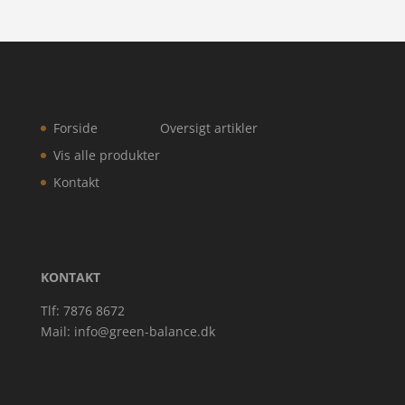
Forside
Oversigt artikler
Vis alle produkter
Kontakt
KONTAKT
Tlf: 7876 8672
Mail:
info@green-balance.dk