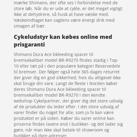
mærke Shimano, der ofte ses i forbindelse med de
store løb. Når du er ude at cykle, er det meget vigtigt
ikke at dehydrere, så husk at have væske med.
Væskeindtaget kan sagtens være energi drik med
smagen af bær.
Cykeludstyr kan købes online med
prisgaranti
Shimano Dura Ace bkleeding spacer til
bremsekaliber model BR-R9270 findes stadig i Top-
10 eller tæt på i den populære kategori Reservedele
til bremser. Der følger også hele 365 dages returret
der giver dig en god sikkerhed, hvis du alligevel ikke
skal bruge din vare. Langt de fleste i Norden køber
deres Shimano Dura Ace bkleeding spacer til
bremsekaliber model BR-R9270 i den kendte
webshop Cykelpartner, der giver dig det store udvalg
af de produkter du leder efter. I det store udvalg af
varer finder du noget for alle, som jo fx kan være
produktet er på siden. Køber du varer online kan
priserne findes lavere end i butikker- og det lader sig
gøre, når man ikke skal betale til showroom og
butikker på dyre adresser.